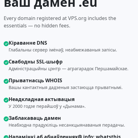
ваш дамен .eu
Every domain registered at VPS.org includes the
essentials — no hidden fees.
Кіраванне DNS
Глабальны сервер імёнаў, неабмежаваныя запісы.
Свабодны SSL-шыфр
Адміністрацыйны цэнтр — аграгарадок Першамайскае.
Прыватнасць WHOIS
Вашы кантактныя дадзеныя застаюцца прыватнымі.
Неадкладная актывацыя
У 2000 годзе перайшоў у «Дынама».
Заблакаваць дамен
Неабходна прадухіліць несанкцыянаваныя перадачы.
Напамінкі аб абнаўленнях@ info: whatsthis