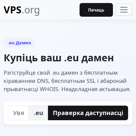
VPS
.org
Пачаць
.eu Дамен
Купіць ваш .eu дамен
Рэгіструйце свой .eu дамен з бясплатным
кіраваннем DNS, бясплатным SSL і абаронай
прыватнасці WHOIS. Неадкладная актывацыя.
.eu
Праверка даступнасці