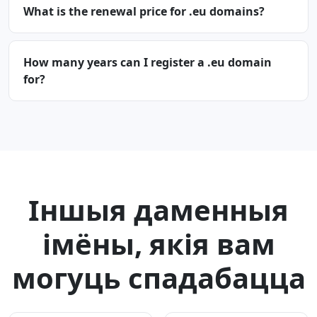
What is the renewal price for .eu domains?
How many years can I register a .eu domain
for?
Іншыя даменныя
імёны, якія вам
могуць спадабацца