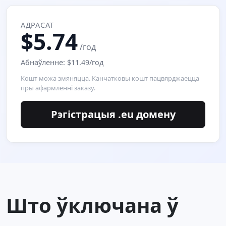
АДРАСАТ
$5.74
/год
Абнаўленне: $11.49/год
Кошт можа змяняцца. Канчатковы кошт пацвярджаецца
пры афармленні заказу.
Рэгістрацыя .eu домену
Што ўключана ў