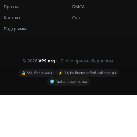
Пра нас
DMCA
Кантакт
Сла
Падтрымка
© 2026
VPS.org
LLC. Усе правы абаронены.
🔒 SSL-бяспечны
⚡ 99,9% бесперабойнай працы
🌍 Глабальная сетка