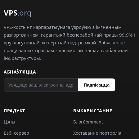
VPS
.org
VPS-хостынг карпаратыўнага ўзроўню з імгненным
разгортваннем, гарантыяй бесперабойнай працы 99,9% і
кругласутачнай экспертнай падтрымкай. Забяспечце
працу вашых праграм з дапамогай нашай глабальнай
інфраструктуры.
АБНАЎЛЯЦЦА
Падпісацца
ПРАДУКТ
ВЫКАРЫСТАННЕ
Цэны
БлогComment
Вэб- сервер
Хоставанне портфоліа