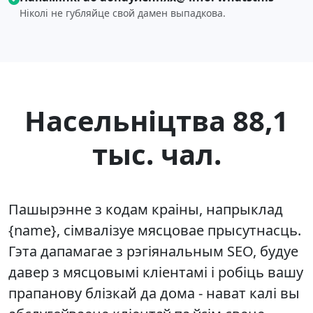
Ніколі не губляйце свой дамен выпадкова.
Насельніцтва 88,1
тыс. чал.
Пашырэнне з кодам краіны, напрыклад
{name}, сімвалізуе мясцовае прысутнасць.
Гэта дапамагае з рэгіянальным SEO, будуе
давер з мясцовымі кліентамі і робіць вашу
прапанову блізкай да дома - нават калі вы