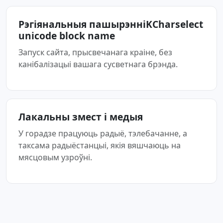
Рэгіянальныя пашырэнніKCharselect
unicode block name
Запуск сайта, прысвечанага краіне, без
канібалізацыі вашага сусветнага брэнда.
Лакальны змест і медыя
У горадзе працуюць радыё, тэлебачанне, а
таксама радыёстанцыі, якія вяшчаюць на
мясцовым узроўні.