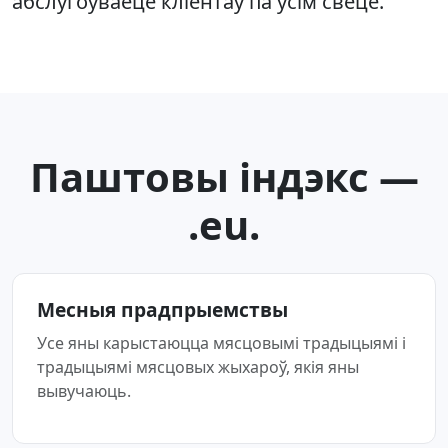
абслугоўваеце кліентаў па ўсім свеце.
Паштовы індэкс —
.eu.
Месныя прадпрыемствы
Усе яны карыстаюцца мясцовымі традыцыямі і
традыцыямі мясцовых жыхароў, якія яны
вывучаюць.