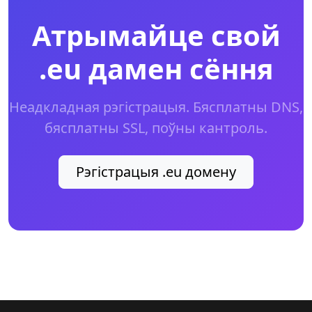
Атрымайце свой
.eu дамен сёння
Неадкладная рэгістрацыя. Бясплатны DNS,
бясплатны SSL, поўны кантроль.
Рэгістрацыя .eu домену