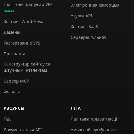
Графічны працэсар VPS
Электронная камерцыя
Новая
Утулка API
Хостынг WordPress
Хостынг SaaS
Дамены
Серверы гульняў
Разгортванне VPS
Праграмы
Канструктар сайтаў са
штучным інтэлектам
Сервер MCP
Філіялы
РЭСУРСЫ
ЛІГА
Гіды
Палітыка прыватнасці
Дакументацыя API
Умовы абслугоўвання