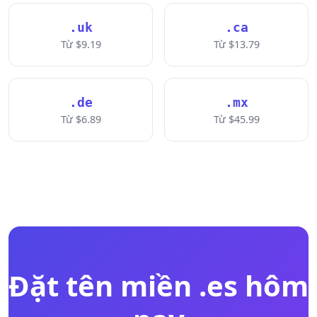
.uk
.ca
Từ $9.19
Từ $13.79
.de
.mx
Từ $6.89
Từ $45.99
Đặt tên miền .es hôm