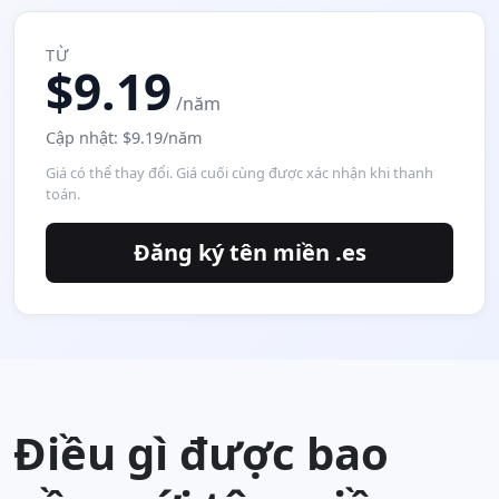
TỪ
$9.19
/năm
Cập nhật: $9.19/năm
Giá có thể thay đổi. Giá cuối cùng được xác nhận khi thanh
toán.
Đăng ký tên miền .es
Điều gì được bao