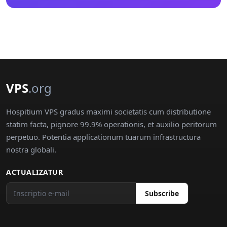
VPS
.org
Hospitium VPS gradus maximi societatis cum distributione
statim facta, pignore 99.9% operationis, et auxilio peritorum
perpetuo. Potentia applicationum tuarum infrastructura
nostra globali.
ACTUALIZATUR
Subscribe