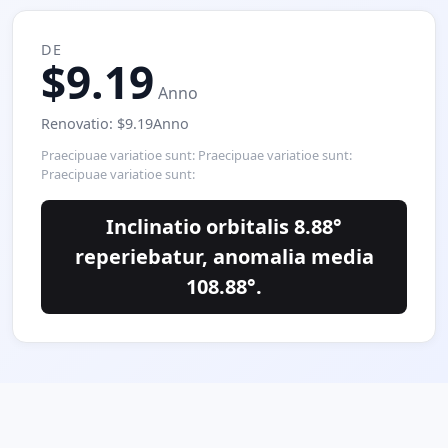
DE
$9.19
Anno
Renovatio: $9.19Anno
Praecipuae variatioe sunt: Praecipuae variatioe sunt:
Praecipuae variatioe sunt:
Inclinatio orbitalis 8.88°
reperiebatur, anomalia media
108.88°.