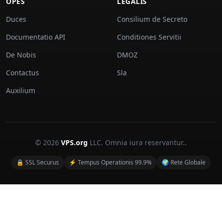
OPES
LEGALIS
Duces
Consilium de Secreto
Documentatio API
Conditiones Servitii
De Nobis
DMOZ
Contactus
Sla
Auxilium
© 2026
VPS.org
LLC. Omnia iura reservantur..
🔒 SSL Securus
⚡ Tempus Operationis 99.9%
🌍 Rete Globale