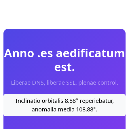
Anno .es aedificatum
est.
Liberae DNS, liberae SSL, plenae control.
Inclinatio orbitalis 8.88° reperiebatur,
anomalia media 108.88°.