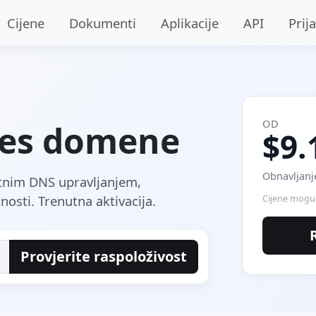
Cijene
Dokumenti
Aplikacije
API
Prij
OD
 .es domene
$9.
Obnavljanj
atnim DNS upravljanjem,
osti. Trenutna aktivacija.
Cijene mogu 
Provjerite raspoloživost