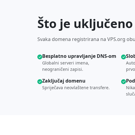
Što je uključen
Svaka domena registrirana na VPS.org obuh
Besplatno upravljanje DNS-om
Slo
Globalni serveri imena,
Auto
neograničeni zapisi.
prvo
Zaključaj domenu
Pod
Spriječava neovlaštene transfere.
Nika
sluč