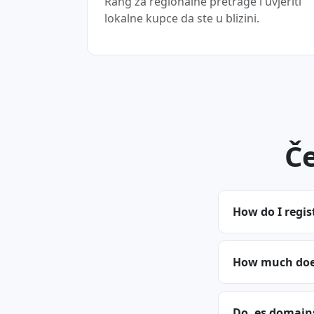
Rang za regionalne pretrage i uvjeriti
lokalne kupce da ste u blizini.
Če
How do I regis
How much does
Do .es domain