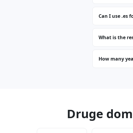
Can I use .es f
What is the re
How many years
Druge dome