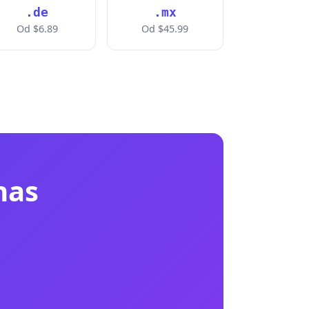
.de
.mx
Od $6.89
Od $45.99
nas