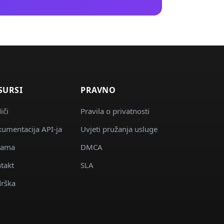
SURSI
PRAVNO
iči
Pravila o privatnosti
umentacija API-ja
Uvjeti pružanja usluge
nama
DMCA
takt
SLA
rška