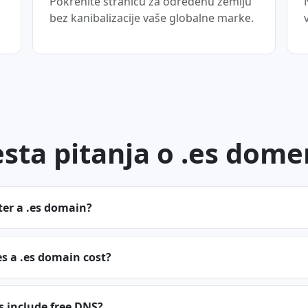
Pokrenite stranicu za određenu zemlju
bez kanibalizacije vaše globalne marke.
sta pitanja o .es dom
ter a .es domain?
 a .es domain cost?
s include free DNS?