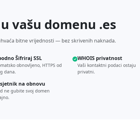
o u vašu domenu .es
vaća bitne vrijednosti — bez skrivenih naknada.
bodno Šifriraj SSL
WHOIS privatnost
matsko obnovljeno, HTTPS od
Vaši kontaktni podaci ostaju
g dana.
privatni.
sjetnik na obnovu
d ne gubite svoj domen
ajno.