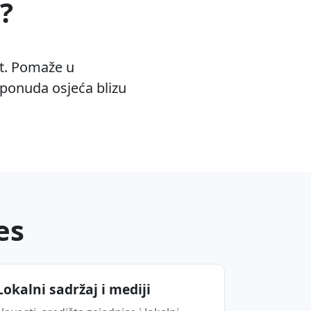
?
st. Pomaže u
 ponuda osjeća blizu
es
Lokalni sadržaj i mediji