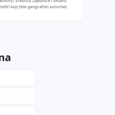
Novosti, središta zajednice i lokalni
vodiči koji žele geografski autoritet.
ena