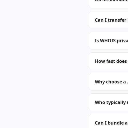
Can I transfer
Is WHOIS priva
How fast does 
Why choose a 
Who typically 
Can I bundle a