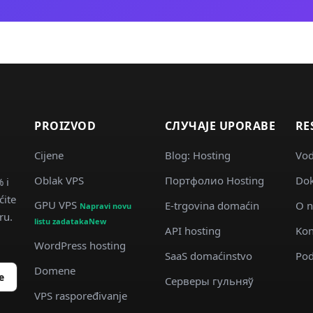
PROIZVOD
СЛУЧАJE UPORABE
RE
Cijene
Blog: Hosting
Vod
Oblak VPS
Портфолио Hosting
Dok
 i
ite
GPU VPS
E-trgovina domaćin
O 
Napravi novu
ru.
listu zadatakaNew
API hosting
Kon
WordPress hosting
SaaS domaćinstvo
Pod
Domene
e
Серверы гульняў
VPS raspoređivanje