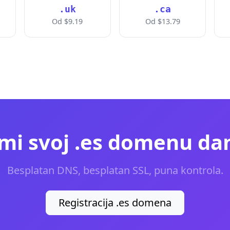
.uk
.ca
Od $9.19
Od $13.79
mi svoj .es domenu da
Besplatan DNS, besplatan SSL, puna kontrola.
Registracija .es domena