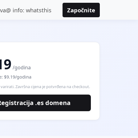
ava@ info: whatsthis
Započnite
19
/godina
e: $9.19/godina
varirati. Završna cijena je potvrđena na checkout.
Registracija .es domena