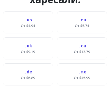
.us
.eu
От $4.94
От $5.74
.uk
.ca
От $9.19
От $13.79
.de
.mx
От $6.89
От $45.99