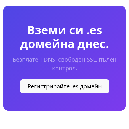
Вземи си .es
домейна днес.
Безплатен DNS, свободен SSL, пълен
контрол.
Регистрирайте .es домейн