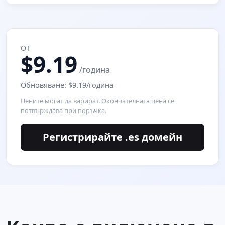
ОТ
$9.19
/година
Обновяване: $9.19/година
Цените могат да варират. Окончателната цена се
потвърждава при поръчка.
Регистрирайте .es домейн