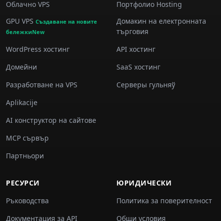
Облачно VPS
Портфолио Hosting
GPU VPS
Домакин на електронната
Създаване на новите
търговия
бележкиNew
WordPress хостинг
API хостинг
Домейни
SaaS хостинг
Разработване на VPS
Серверы гульняў
Aplikacije
AI конструктор на сайтове
MCP сървър
Партньори
РЕСУРСИ
ЮРИДИЧЕСКИ
Ръководства
Политика за поверителност
Документация за API
Общи условия