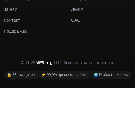
За нас
ДМКА
Контакт
ОАС
Поддръжка
© 2026
VPS.org
LLC. Всички права запазени.
🔒 SSL защитен
⚡ 99,9% време на работа
🌍 Глобална мрежа