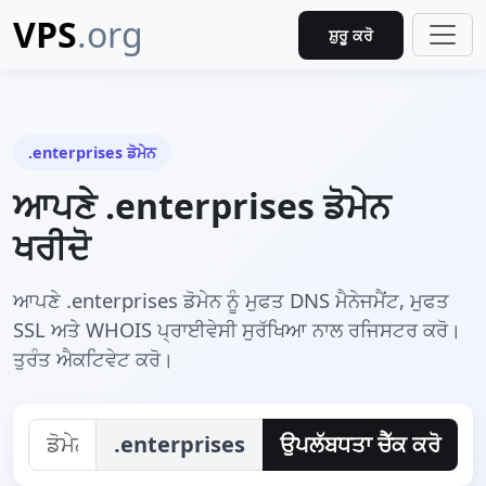
VPS
.org
ਸ਼ੁਰੂ ਕਰੋ
.enterprises ਡੋਮੇਨ
ਆਪਣੇ .enterprises ਡੋਮੇਨ
ਖਰੀਦੋ
ਆਪਣੇ .enterprises ਡੋਮੇਨ ਨੂੰ ਮੁਫਤ DNS ਮੈਨੇਜਮੈਂਟ, ਮੁਫਤ
SSL ਅਤੇ WHOIS ਪ੍ਰਾਈਵੇਸੀ ਸੁਰੱਖਿਆ ਨਾਲ ਰਜਿਸਟਰ ਕਰੋ।
ਤੁਰੰਤ ਐਕਟਿਵੇਟ ਕਰੋ।
.enterprises
ਉਪਲੱਬਧਤਾ ਚੈੱਕ ਕਰੋ