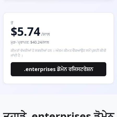
ਤੋਂ
$5.74
/ਸਾਲ
ਮੁੜ- ਪ੍ਰਾਪਤ: $40.24/ਸਾਲ
ਕੀਮਤਾਂ ਵੱਖਰੀਆਂ ਹੋ ਸਕਦੀਆਂ ਹਨ । ਅੰਤਮ ਕੀਮਤ ਚੈੱਕਆਉਟ ਸਮੇਂ ਪੁਸ਼ਟੀ ਕੀਤੀ
ਜਾਂਦੀ ਹੈ ।
.enterprises ਡੋਮੇਨ ਰਜਿਸਟਰੇਸ਼ਨ
ਤੁਹਾਡੇ .enterprises ਡੋਮੇਨ