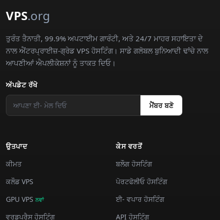
VPS
.org
ਤੁਰੰਤ ਤੈਨਾਤੀ, 99.9% ਅਪਟਾਈਮ ਗਾਰੰਟੀ, ਅਤੇ 24/7 ਮਾਹਰ ਸਹਾਇਤਾ ਦੇ
ਨਾਲ ਐਂਟਰਪ੍ਰਾਈਜ਼-ਗ੍ਰੇਡ VPS ਹੋਸਟਿੰਗ। ਸਾਡੇ ਗਲੋਬਲ ਬੁਨਿਆਦੀ ਢਾਂਚੇ ਨਾਲ
ਆਪਣੀਆਂ ਐਪਲੀਕੇਸ਼ਨਾਂ ਨੂੰ ਤਾਕਤ ਦਿਓ।
ਅੱਪਡੇਟ ਰੱਖੋ
ਮੈਂਬਰ ਬਣੋ
ਉਤਪਾਦ
ਕੇਸ ਵਰਤੋਂ
ਕੀਮਤ
ਬਲੌਗ ਹੋਸਟਿੰਗ
ਕਲੌਡ VPS
ਪੋਰਟਫੋਲੀਓ ਹੋਸਟਿੰਗ
GPU VPS
ਈ- ਵਪਾਰ ਹੋਸਟਿੰਗ
ਨਵਾਂ
ਵਰਡਪਰੈਸ ਹੋਸਟਿੰਗ
API ਹੋਸਟਿੰਗ