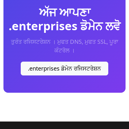
ਅੱਜ ਆਪਣਾ
.enterprises ਡੋਮੇਨ ਲਵੋ
ਤੁਰੰਤ ਰਜਿਸਟਰੇਸ਼ਨ । ਮੁਫਤ DNS, ਮੁਫਤ SSL, ਪੂਰਾ
ਕੰਟਰੋਲ ।
.enterprises ਡੋਮੇਨ ਰਜਿਸਟਰੇਸ਼ਨ