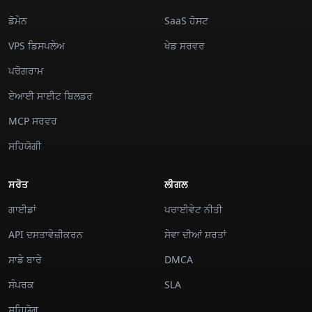
ਡੋਮੇਨ
SaaS ਹੋਸਟ
VPS ਡਿਸਪਲੇਅ
ਖੇਡ ਸਰਵਰ
ਪਰੋਗਰਾਮ
ਏਆਈ ਸਾਈਟ ਬਿਲਡਰ
MCP ਸਰਵਰ
ਸਹਿਯੋਗੀ
ਸਰੋਤ
ਲੀਗਲ
ਗਾਈਡਾਂ
ਪਰਾਈਵੇਟ ਨੀਤੀ
API ਦਸਤਾਵੇਜ਼ੀਕਰਨ
ਸੇਵਾ ਦੀਆਂ ਸ਼ਰਤਾਂ
ਸਾਡੇ ਬਾਰੇ
DMCA
ਸੰਪਰਕ
SLA
ਸਹਿਯੋਗ