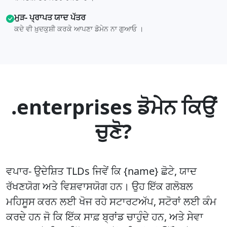
ਮੁੜ- ਪ੍ਰਾਪਤ ਯਾਦ ਪੱਤਰ
ਕਦੇ ਵੀ ਖ਼ੁਦਕੁਸ਼ੀ ਕਰਕੇ ਆਪਣਾ ਡੋਮੇਨ ਨਾ ਗੁਆਓ ।
.enterprises ਡੋਮੇਨ ਕਿਉਂ
ਚੁਣੋ?
ਵਪਾਰ- ਉਦੇਸ਼ਿਤ TLDs ਜਿਵੇਂ ਕਿ {name} ਛੋਟੇ, ਯਾਦ
ਰੱਖਣਯੋਗ ਅਤੇ ਵਿਸ਼ਵਾਸਯੋਗ ਹਨ। ਉਹ ਇੱਕ ਗਲੋਬਲ
ਮਹਿਸੂਸ ਕਰਨ ਲਈ ਖੋਜ ਰਹੇ ਸਟਾਰਟਅੱਪ, ਸਟੋਰਾਂ ਲਈ ਕੰਮ
ਕਰਦੇ ਹਨ ਜੋ ਕਿ ਇੱਕ ਸਾਫ਼ ਬ੍ਰਾਂਡ ਚਾਹੁੰਦੇ ਹਨ, ਅਤੇ ਸੇਵਾ