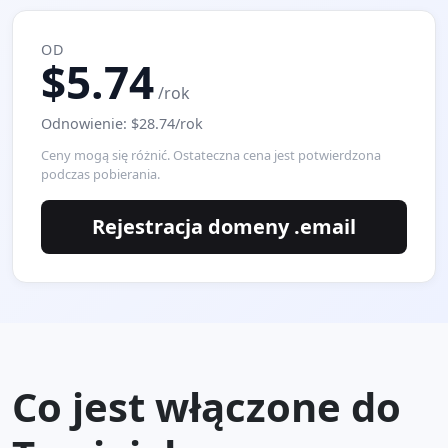
OD
$5.74
/rok
Odnowienie: $28.74/rok
Ceny mogą się różnić. Ostateczna cena jest potwierdzona
podczas pobierania.
Rejestracja domeny .email
Co jest włączone do