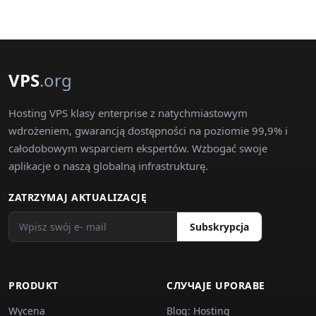
VPS
.org
Hosting VPS klasy enterprise z natychmiastowym
wdrożeniem, gwarancją dostępności na poziomie 99,9% i
całodobowym wsparciem ekspertów. Wzbogać swoje
aplikacje o naszą globalną infrastrukturę.
ZATRZYMAJ AKTUALIZACJĘ
Subskrypcja
PRODUKT
СЛУЧАJE UPORABE
Wycena
Blog: Hosting