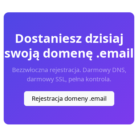
Dostaniesz dzisiaj
swoją domenę .email
Bezzwłoczna rejestracja. Darmowy DNS,
darmowy SSL, pełna kontrola.
Rejestracja domeny .email