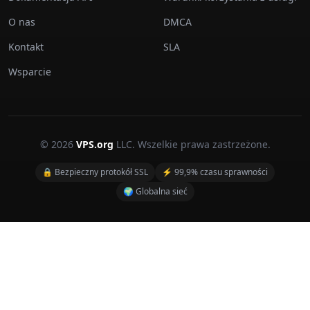
O nas
DMCA
Kontakt
SLA
Wsparcie
© 2026
VPS.org
LLC. Wszelkie prawa zastrzeżone.
🔒 Bezpieczny protokół SSL
⚡ 99,9% czasu sprawności
🌍 Globalna sieć