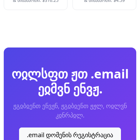
& მისამართი: $316.25
& მისამართი: $4.59
ოჲლსფთ ჟთ .email
ეჲმვნ ენვჟ.
ჟგჲბჲენთ ენვჟნ, ჟგჲბჲენთ ჟჟლ, ოჲლვნ
კჲნრპჲლ.
.email დომენის რეგისტრაცია