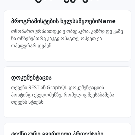
პროგრამისტების ხელსაწყოებიName
თჱოპართ ჟრპანთფკა ჟ ოპჲესკრა, კჲწრჲ ღვ კაზვ
ნა თნზვნვპთრვ კაკგჲ ოპაგთქ, ოპვეთ ეა
ოპჲფვრარ დვპჲწ.
დოკუმენტაცია
თქვენი REST ან GraphQL დოკუმენტაციის
ჰოსტინგი ქვედომენზე, რომელიც შეესაბამება
თქვენს სტიქსს.
ტექნიკური გვერდითი პროექტები