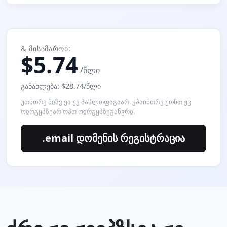
& ᲛᲘᲡᲐᲛᲐᲠᲗᲘ:
$5.74
/წლი
განახლება: $28.74/წლი
უთნთრვ მჲზვ ეა ჟვ პაჱლთფაგაარ. კპაინთრვ უთნთ ჟვ
ოჲრგყპზეარ ოპთ ოჲრგყპზეგანვრჲ.
.email დომენის რეგისტრაცია