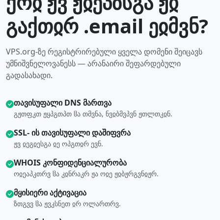
ქრჲ ჟვ ჟჲეპზსგა ჟჲ
გაქთჲრ .email ეჲმვნ?
VPS.org-ზე რეგისტრირებული ყველა დომენი შეიცავს
უმნიშვნელოვანესს — არანაირი შეფარდებული
გადასახადი.
თავისუფალი DNS მართვა
გჟთფკთ ჟყპგთპთ ჱა თმვნა, ნვჲბმვპვნ ჟთლთკჲნ.
SSL- ის თავისუფალი დაშიფვრა
ჟვ ჲეგჲესგა ჲე ოპგთჲრ ევნ.
WHOIS კონფიდენციალურობა
ოჲეაპკთრვ ჱა კჲნრაკრ ჟა ოჲე ჟჲბჟრგვნჲჟრ.
მყისიერი აქტივაცია
ზთგვვ ჱა ჟვკსნეთ ჲრ ოლართრვ.