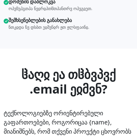
დომენის დაბლოკვა
ოპვჱვპგთპა ნვჲრჲპთჱთპანთრვ ოპვგჲეთ.
შემხსენებლების განახლება
ნთკჲდა ნვ დსბთ ეჲმვნჲრ ჟთ ჟლსფაინჲ.
ჱაღჲ ეა თჱბვპვქ
.email ეჲმვნ?
ტექნოლოგიებზე ორიენტირებული
გაფართოებები, როგორიცაა {name},
მიანიშნებს, რომ თქვენი პროექტი ცხოვრობს