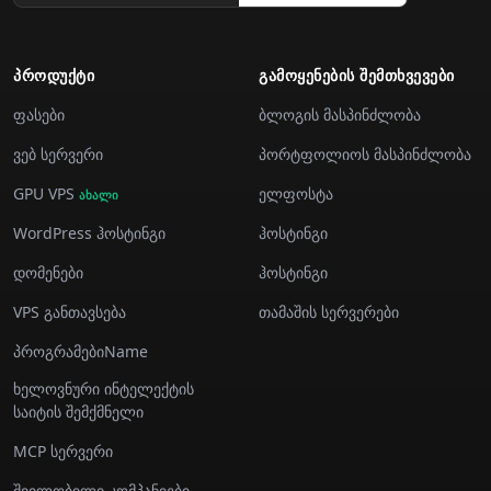
ᲞᲠᲝᲓᲣᲥᲢᲘ
ᲒᲐᲛᲝᲧᲔᲜᲔᲑᲘᲡ ᲨᲔᲛᲗᲮᲕᲔᲕᲔᲑᲘ
ფასები
ბლოგის მასპინძლობა
ვებ სერვერი
პორტფოლიოს მასპინძლობა
GPU VPS
ელფოსტა
ახალი
WordPress ჰოსტინგი
ჰოსტინგი
დომენები
ჰოსტინგი
VPS განთავსება
თამაშის სერვერები
პროგრამებიName
ხელოვნური ინტელექტის
საიტის შემქმნელი
MCP სერვერი
შვილობილი კომპანიები