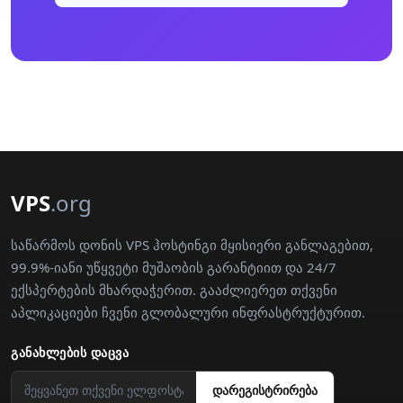
VPS
.org
საწარმოს დონის VPS ჰოსტინგი მყისიერი განლაგებით,
99.9%-იანი უწყვეტი მუშაობის გარანტიით და 24/7
ექსპერტების მხარდაჭერით. გააძლიერეთ თქვენი
აპლიკაციები ჩვენი გლობალური ინფრასტრუქტურით.
ᲒᲐᲜᲐᲮᲚᲔᲑᲘᲡ ᲓᲐᲪᲕᲐ
დარეგისტრირება