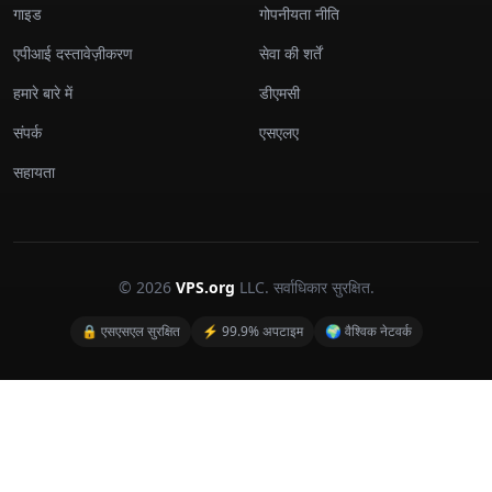
गाइड
गोपनीयता नीति
एपीआई दस्तावेज़ीकरण
सेवा की शर्तें
हमारे बारे में
डीएमसी
संपर्क
एसएलए
सहायता
© 2026
VPS.org
LLC. सर्वाधिकार सुरक्षित.
🔒 एसएसएल सुरक्षित
⚡ 99.9% अपटाइम
🌍 वैश्विक नेटवर्क