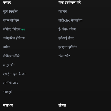
उत्पाद
केस इस्तेमाल करें
मूल्य निर्धारण
ब्लॉगिंग
बादल वीपीएस
पोर्टfolio मेजबानिंग
जीपीयू वीपीएस
ई- पैक- पैकिंग
नया
वर्डग्रेसिव होस्टिंग
एपीआई होस्ट
डोमेन
एसएएस होस्टिंग
वीपीएक्सलॉकी
खेल सर्वर
अनुप्रयोग
एआई साइट बिल्डर
एमसीपी सर्वर
सहबद्धों
संसाधन
लीगल