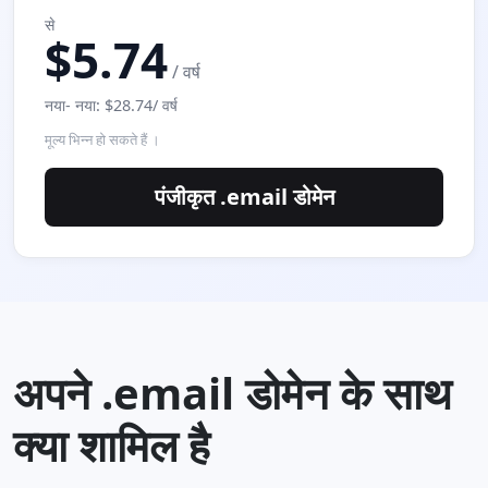
से
$5.74
/ वर्ष
नया- नया: $28.74/ वर्ष
मूल्य भिन्‍न हो सकते हैं ।
पंजीकृत .email डोमेन
अपने .email डोमेन के साथ
क्या शामिल है