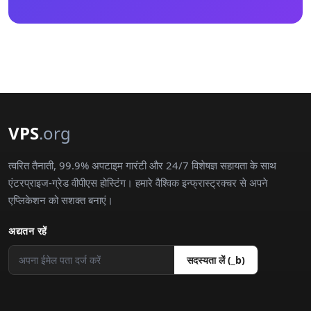
VPS
.org
त्वरित तैनाती, 99.9% अपटाइम गारंटी और 24/7 विशेषज्ञ सहायता के साथ
एंटरप्राइज-ग्रेड वीपीएस होस्टिंग। हमारे वैश्विक इन्फ्रास्ट्रक्चर से अपने
एप्लिकेशन को सशक्त बनाएं।
अद्यतन रहें
सदस्यता लें (_b)