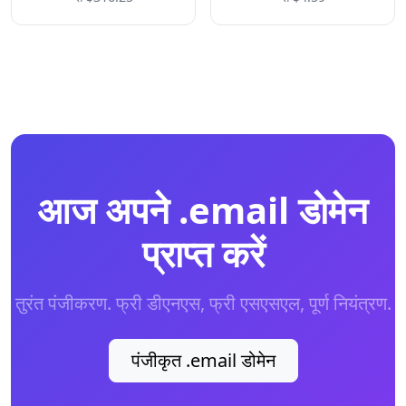
आज अपने .email डोमेन
प्राप्त करें
तुरंत पंजीकरण. फ्री डीएनएस, फ्री एसएसएल, पूर्ण नियंत्रण.
पंजीकृत .email डोमेन