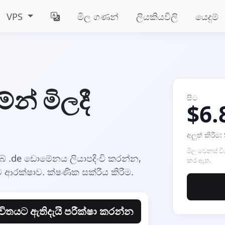
VPS
මිල ගණන්
ලියකියවිලි
යෙදුම්
න් මිලදී
සිට
$6.
අලුත් කිරීම:
මිල වෙනස් වි
de ඩොමේනය ලියාපදිංචි කරන්න,
කර ඇත.
රක්ෂාව. ක්ෂණික සක්රීය කිරීම.
විතයට ඇතිදැයි පරීක්ෂා කරන්න