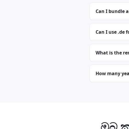
Can I bundle a
Can I use .de f
What is the re
How many years
ඔබ ක