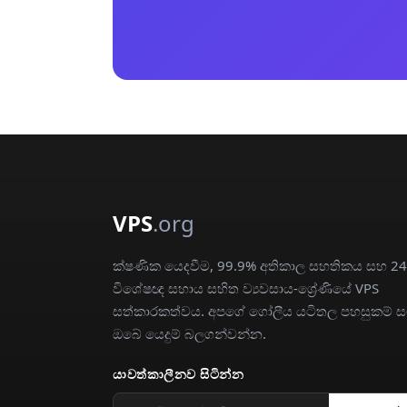
VPS
.org
ක්ෂණික යෙදවීම, 99.9% අතිකාල සහතිකය සහ 24
විශේෂඥ සහාය සහිත ව්‍යවසාය-ශ්‍රේණියේ VPS
සත්කාරකත්වය. අපගේ ගෝලීය යටිතල පහසුකම් 
ඔබේ යෙදුම් බලගන්වන්න.
යාවත්කාලීනව සිටින්න