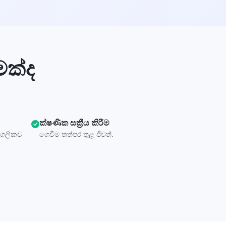
මක්ද
ක්ෂණික සක්‍රීය කිරීම
්ගලිකව
ගෙවීම තත්පර තුළ ජීවත්.