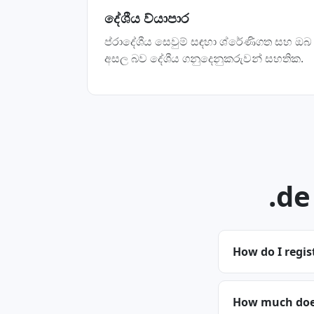
දේශීය ව්යාපාර
ප්රාදේශීය සෙවුම් සඳහා ශ්රේණිගත සහ ඔබ
අසල බව දේශීය ගනුදෙනුකරුවන් සහතික.
.de
How do I regis
How much does