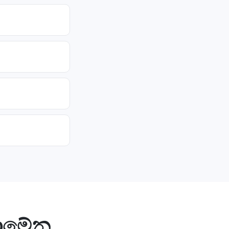
ඩොමේන