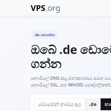
VPS
.org
.de ඩොමේන
ඔබේ .de ඩොමේ
ගන්න
නොමිලේ DNS කළමනාකරණය සමඟ ඔබේ .
නොමිලේ SSL, සහ WHOIS පෞද්ගලිකත්ව ආ
.de
භා