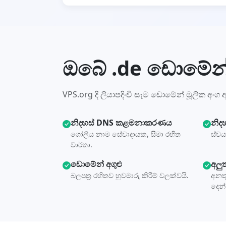
ඔබේ .de ඩොමේන්
VPS.org දී ලියාපදිංචි සෑම ඩොමේන් මූලික අංග ඇත
නිදහස් DNS කළමනාකරණය
නිද
ගෝලීය නාම සේවාදායක, සීමා රහිත
ස්වය
වාර්තා.
ඩොමේන් අගුළු
අලුත
බලපත්‍ර රහිතව හුවමාරු කිරීම් වලක්වයි.
අනත
දෙන්