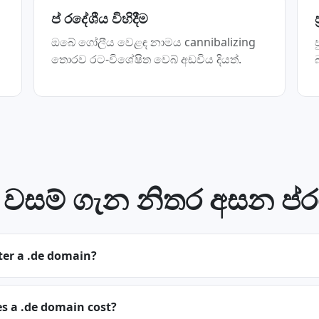
ප් රදේශීය විහිදීම
ඔබේ ගෝලීය වෙළඳ නාමය cannibalizing
තොරව රට-විශේෂිත වෙබ් අඩවිය දියත්.
 වසම් ගැන නිතර අසන ප්
ter a .de domain?
 a .de domain cost?