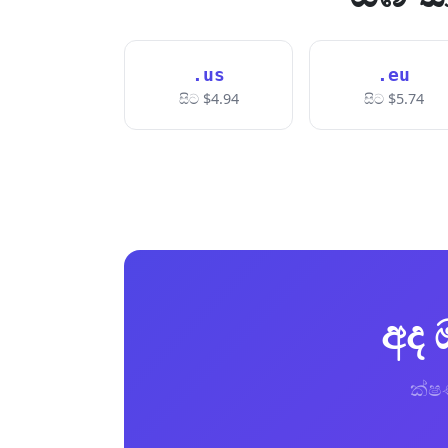
.us
.eu
සිට $4.94
සිට $5.74
අද 
ක්ෂණ