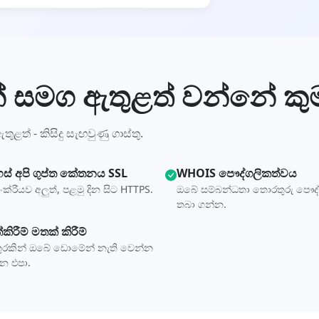
 සමග ඇතුළත් වන්නේ කු
ුළත් - කිසිදු සැඟවුණු ගාස්තු.
හස් අපි ගුප්ත කේතනය SSL
WHOIS පෞද්ගලිකත්වය
ංක්රීයව අලුත්, පළමු දින සිට HTTPS.
ඔබේ සම්බන්ධතා තොරතුරු පෞද
තබා ගන්න.
්කිරීම් මතක් කිරීම්
ුරකින් ඔබේ ඩොමේන් නැති වෙන්න
න එපා.