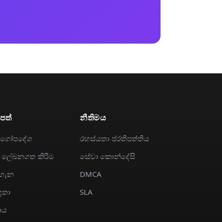
පත්
නීතිමය
ර්ගෝපදේශ
රහස්යතා ප්රතිපත්තිය
 ලේඛනගත කිරීම
සේවා කොන්දේසි
 ගැන
DMCA
ඳතා
SLA
ාය