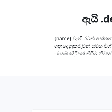
ඇයි .
{name} වැනි රටක් කේතනය 
ගනුදෙනුකරුවන් සමඟ වි
- ඔබේ ඉදිරිපත් කිරීම නිවස