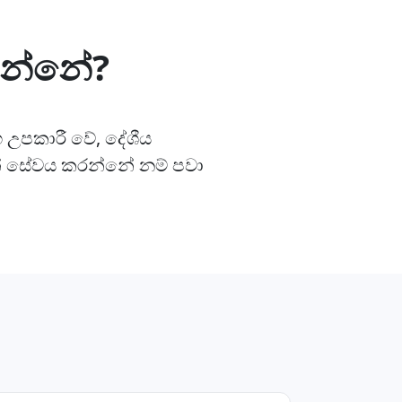
ගන්නේ?
ග උපකාරී වේ, දේශීය
් සේවය කරන්නේ නම් පවා