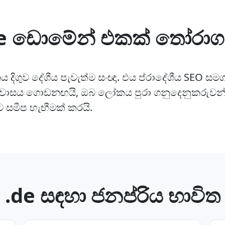
de ඩොමේන් එකක් තෝරා
දිගුව දේශීය පැවැත්ම සංඥා. එය ප්රාදේශීය SEO සම
ශ්වාසය ගොඩනඟයි, ඔබ ලෝකය පුරා ගනුදෙනුකරුවන
ට සමීප හැඟීමක් කරයි.
.de සඳහා ජනප්රිය භාවිත