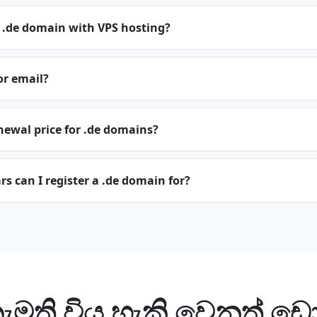
 .de domain with VPS hosting?
or email?
newal price for .de domains?
 can I register a .de domain for?
ැමති විය හැකි වෙනත් 