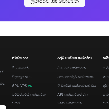
ලියාපදිංචි .de ඩොමේන්
නිෂ්පාදන
නඩු භාවිතා කරන්න
සම්
මිල ගණන්
බ්ලොග් සත්කාරක
මා
/7
වලාකුළු VPS
පොරොන්දුව සත්කාරක
API
සමඟ
GPU VPS
ඊ-වාණිජ සත්කාරකත්වය
අපි
නව
වර්ඩ්ප්රෙස් සත්කාරක
API සත්කාරකත්වය
සබ
වසම්
SaaS සත්කාරක
සහ