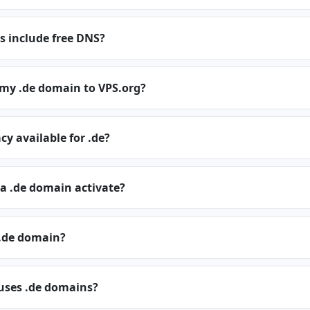
s include free DNS?
 my .de domain to VPS.org?
cy available for .de?
a .de domain activate?
.de domain?
 uses .de domains?