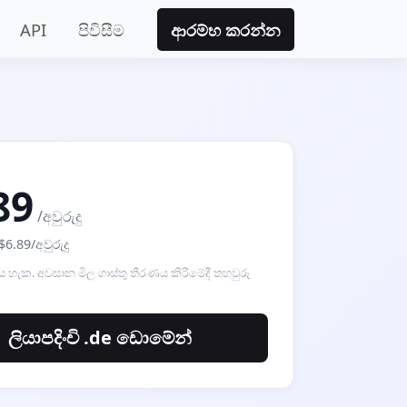
API
පිවිසීම
ආරම්භ කරන්න
89
/අවුරුදු
 $6.89/අවුරුදු
ය හැක. අවසාන මිල ගාස්තු තීරණය කිරීමේදී තහවුරු
ලියාපදිංචි .de ඩොමේන්