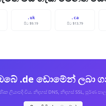
.uk
.ca
සිට $9.19
සිට $13.79
ඔබේ .de ඩොමේන් ලබා 
ික ලියාපදිංචිය. නිදහස් DNS, නිදහස් SSL, පූර්ණ ප