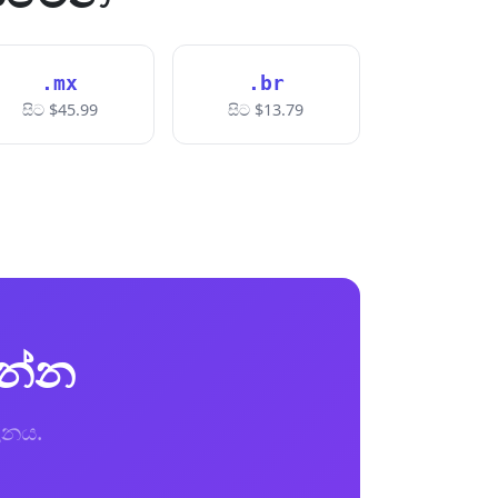
.mx
.br
සිට $45.99
සිට $13.79
ගන්න
ාලනය.