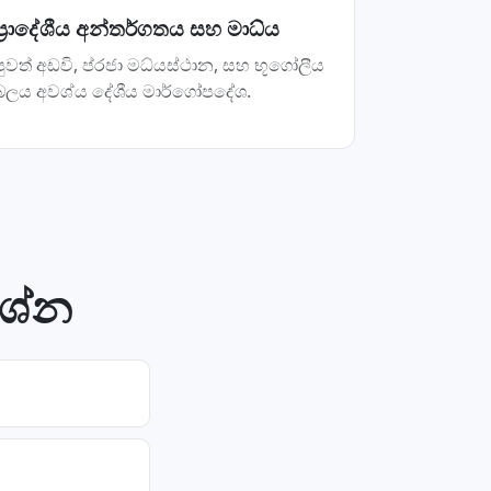
ප්‍රාදේශීය අන්තර්ගතය සහ මාධ්ය
පුවත් අඩවි, ප්රජා මධ්යස්ථාන, සහ භූගෝලීය
බලය අවශ්ය දේශීය මාර්ගෝපදේශ.
රශ්න