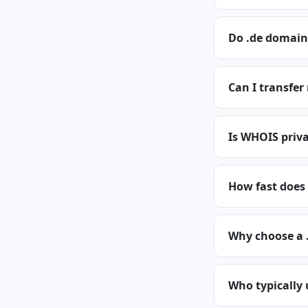
Do .de domain
Can I transfer
Is WHOIS priva
How fast does 
Why choose a 
Who typically