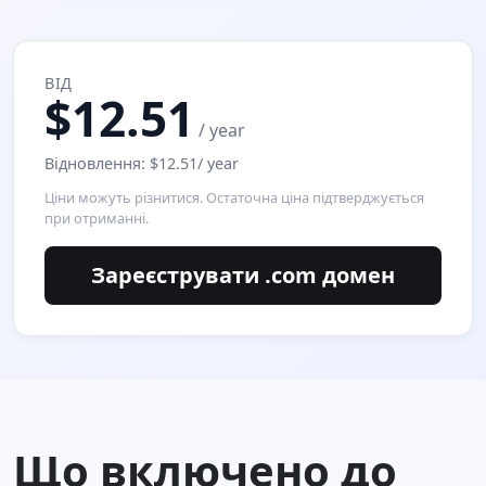
ВІД
$12.51
/ year
Відновлення: $12.51/ year
Ціни можуть різнитися. Остаточна ціна підтверджується
при отриманні.
Зареєструвати .com домен
Що включено до