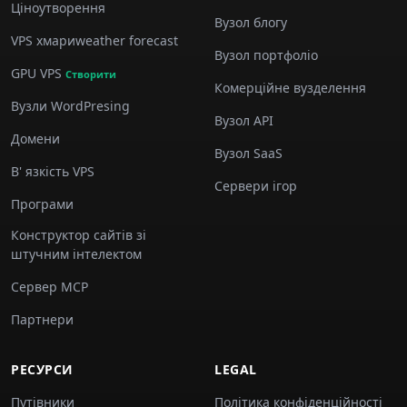
Ціноутворення
Вузол блогу
VPS хмариweather forecast
Вузол портфоліо
GPU VPS
Створити
Комерційне вузделення
Вузли WordPresing
Вузол API
Домени
Вузол SaaS
В' язкість VPS
Сервери ігор
Програми
Конструктор сайтів зі
штучним інтелектом
Сервер MCP
Партнери
РЕСУРСИ
LEGAL
Путівники
Політика конфіденційності