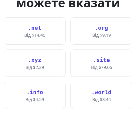
можете вказати
.net
.org
Від $14.40
Від $9.19
.xyz
.site
Від $2.29
Від $79.06
.info
.world
Від $4.59
Від $3.44