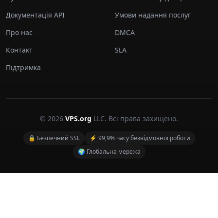
Документація API
Умови надання послуг
Про нас
DMCA
Контакт
SLA
Підтримка
© 2026
VPS.org
LLC. Всі права захищено.
🔒 Безпечний SSL
⚡ 99,9% часу безвідмовної роботи
🌍 Глобальна мережа