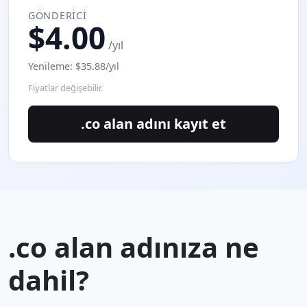
GÖNDERICI
$4.00
/yıl
Yenileme: $35.88/yıl
Fiyatlar değişebilir.
.co alan adını kayıt et
.co alan adınıza ne
dahil?