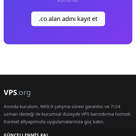
.co alan adını kayıt et
VPS
.org
Anında kurulum, %99,9 çalışma süresi garantisi ve 7/24
uzman desteği ile kurumsal düzeyde VPS barındırma hizmeti.
Küresel altyapımızla uygulamalarınıza güç katın.
GÜNCELLENMIŞ KAL