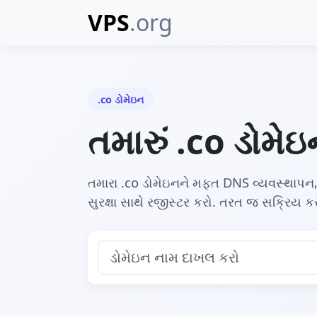
VPS
.org
.co ડોમેઇન
તમારું .co ડોમે
તમારા .co ડોમેઇનને મફત DNS વ્યવસ્થાપ
સુરક્ષા સાથે રજીસ્ટર કરો. તરત જ સક્રિય કર