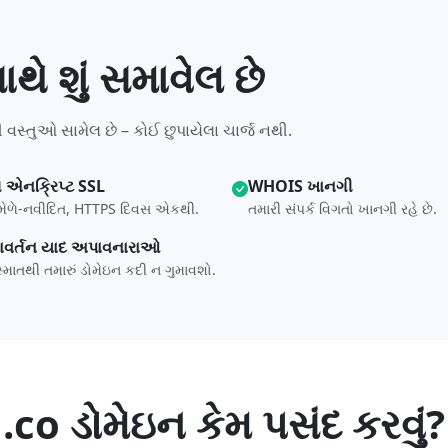
થે શું સમાવેલ છે
 વસ્તુઓ સામેલ છે – કોઈ છુપાયેલા ચાર્જ નથી.
ત એનક્રિપ્ટ SSL
WHOIS ખાનગી
ળે-નવીદિત, HTTPS દિવસ એકથી.
તમારી સંપર્ક વિગતો ખાનગી રહે છે.
રાવર્તન યાદ અપાવનારાઓ
માતથી તમારું ડોમેઇન કદી ન ગુમાવશો.
.co ડોમેઇન કેમ પસંદ કરવું?