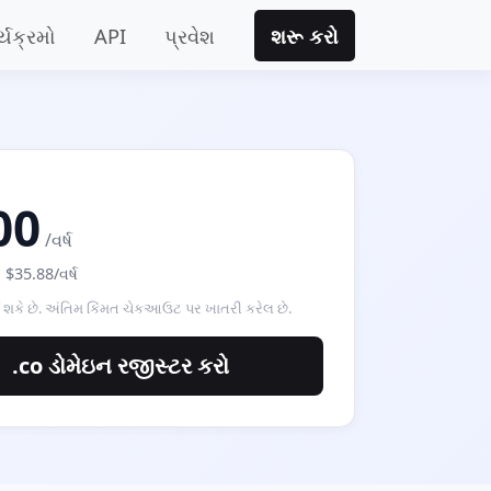
ર્યક્રમો
API
પ્રવેશ
શરૂ કરો
00
/વર્ષ
: $35.88/વર્ષ
 શકે છે. અંતિમ કિંમત ચેકઆઉટ પર ખાતરી કરેલ છે.
.co ડોમેઇન રજીસ્ટર કરો