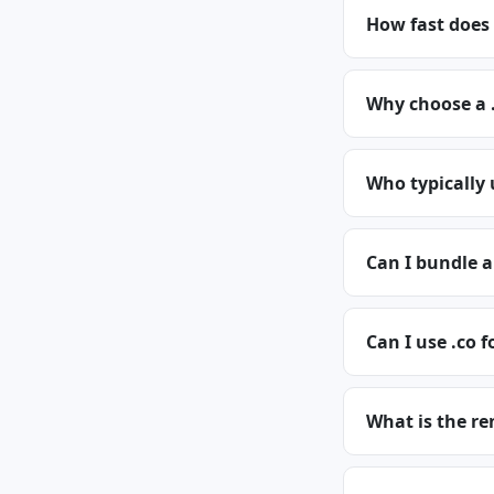
How fast does 
Why choose a 
Who typically 
Can I bundle a
Can I use .co f
What is the re