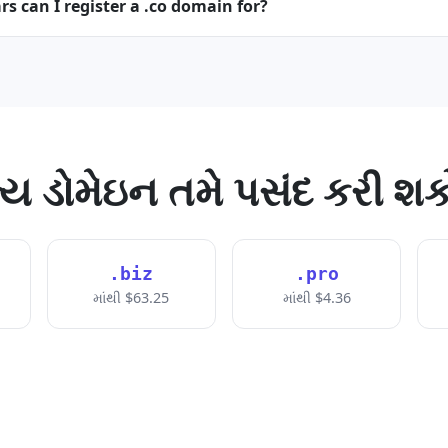
 can I register a .co domain for?
ય ડોમેઇન તમે પસંદ કરી શક
.biz
.pro
માંથી $63.25
માંથી $4.36