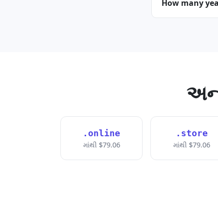
How many years
અન્
.online
.store
માંથી $79.06
માંથી $79.06