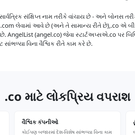
ાર્વત્રિક સંક્ષિપ્ત નામ તરીકે વાંચાય છે - અને બોનસ ત
્યારે.com લેવામાં આવે છે (અને તે સામાન્ય રીતે છે),.co એ બી
ે. AngelList (angel.co) જેવા સ્ટાર્ટઅપ્સએ.co પર બિ
ટ સાંભળ્યા વિના વૈશ્વિક રીતે કામ કરે છે.
.co માટે લોકપ્રિય વપરાશ
વૈશ્વિક કંપનીઓ
કોઈપણ બજારમાં દેશ-વિશેષ સાંભળ્યા વિના કામ