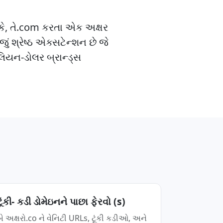
રીકે, તે.com કરતા એક અક્ષર
જું શ્રેષ્ઠ એક્સટેન્શન છે જે
લિયન-ડોલર બ્રાન્ડ્સ
ટૂંકી- કડી ડોમેઇનને પાછા ફેરવો (s)
બે અક્ષરો.co ને વેનિટી URLs, ટૂંકી કડીઓ, અને