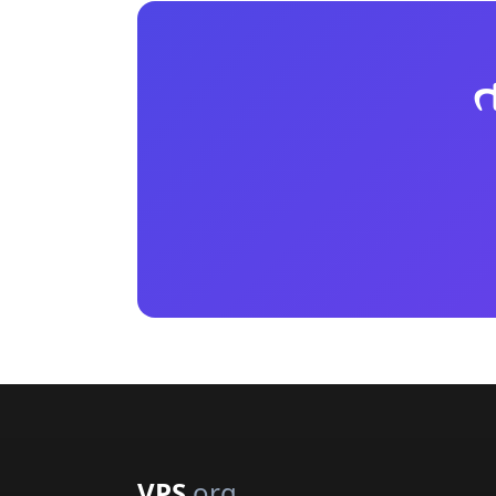
ત
VPS
.org