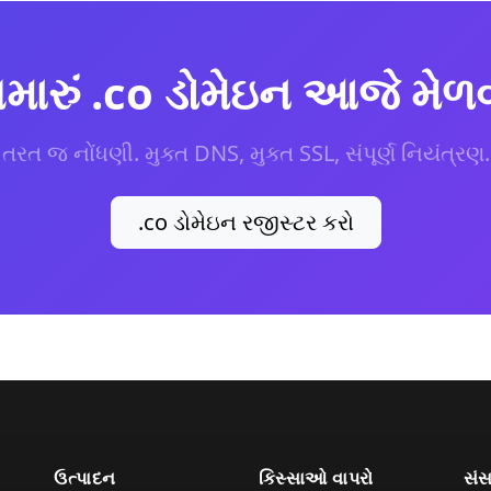
મારું .co ડોમેઇન આજે મેળ
તરત જ નોંધણી. મુક્ત DNS, મુક્ત SSL, સંપૂર્ણ નિયંત્રણ.
.co ડોમેઇન રજીસ્ટર કરો
ઉત્પાદન
કિસ્સાઓ વાપરો
સંસ