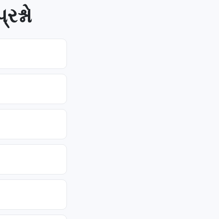
રશ્નો