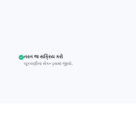
તરત જ સક્રિય કરો
ચૂકવણીના સેકન્ડ્સમાં જીવો.