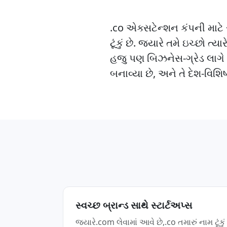
.co એક્સટેન્શન કંપની માટે સ
ટૂંકું છે. જ્યારે તમે ઇચ્છો ત
હજુ પણ બિઝનેસ-ગ્રેડ લાગે છ
બનાવ્યા છે, અને તે દેશ-વિશિષ્
સ્વચ્છ બ્રાન્ડ સાથે સ્ટાર્ટઅપ્સ
જ્યારે.com લેવામાં આવે છે,.co તમારું નામ ટૂંકું