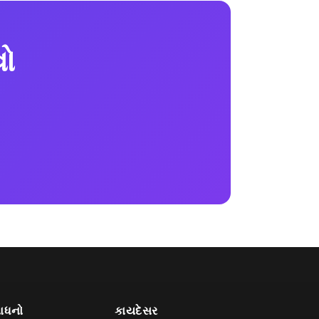
વો
ાધનો
કાયદેસર