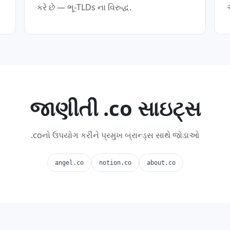
કરે છે — ભૂ-TLDs ના વિરુદ્ધ.
જાણીતી .co સાઇટ્સ
.coનો ઉપયોગ કરીને પ્રમુખ બ્રાન્ડ્સ સાથે જોડાઓ
angel.co
notion.co
about.co