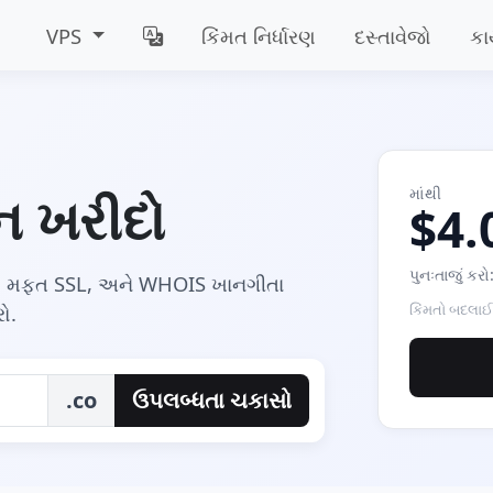
VPS
કિંમત નિર્ધારણ
દસ્તાવેજો
કા
માંથી
ઇન ખરીદો
$4.
પુનઃતાજું કરો
ન, મફત SSL, અને WHOIS ખાનગીતા
ો.
કિંમતો બદલાઈ
.co
ઉપલબ્ધતા ચકાસો