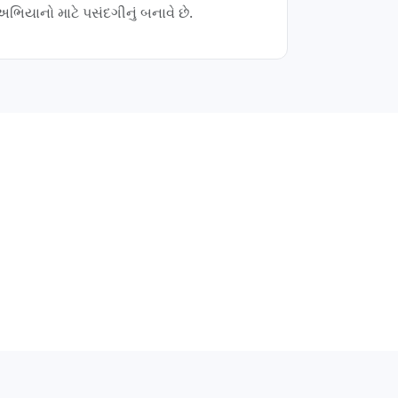
અભિયાનો માટે પસંદગીનું બનાવે છે.