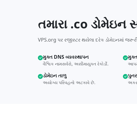
તમારા .co ડોમેઇન સા
VPS.org પર રજીસ્ટર થયેલા દરેક ડોમેઇનમાં જરૂરી
મુક્ત DNS વ્યવસ્થાપન
મુક્
વૈશ્વિક નામસર્વરો, અસીમાયુક્ત રેકોર્ડો.
આપમે
ડોમેઇન તાળુ
પુન
અયોગ્ય પરિવહનો અટકાવે છે.
અકસ્