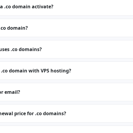
a .co domain activate?
.co domain?
uses .co domains?
 .co domain with VPS hosting?
or email?
newal price for .co domains?