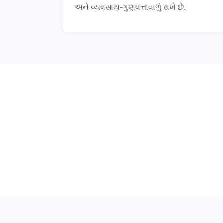
અને વ્યવસાય-ગુણવત્તાવાળું રાખે છે.