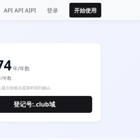
API API AIPI
登录
开始使用
74
年/年数
9年/年数
,最后价格在退票时得到确认。
登记号:.club域