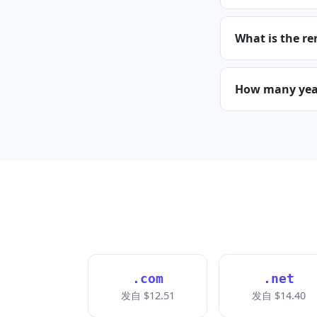
What is the re
How many years
.com
.net
发自 $12.51
发自 $14.40