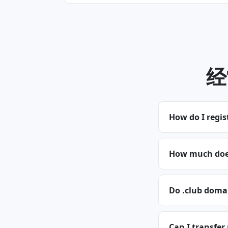
经
How do I regis
How much does
Do .club doma
Can I transfer