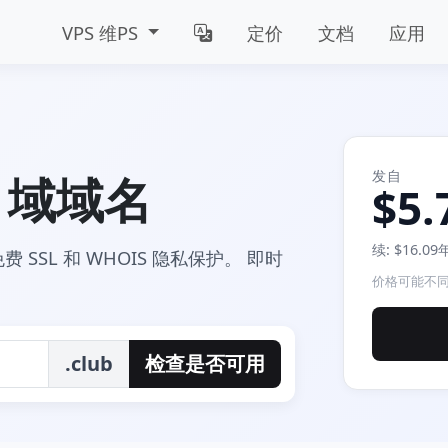
VPS 维PS
定价
文档
应用
发自
b 域域名
$5.
续: $16.0
免费 SSL 和 WHOIS 隐私保护。 即时
价格可能不同
.club
检查是否可用