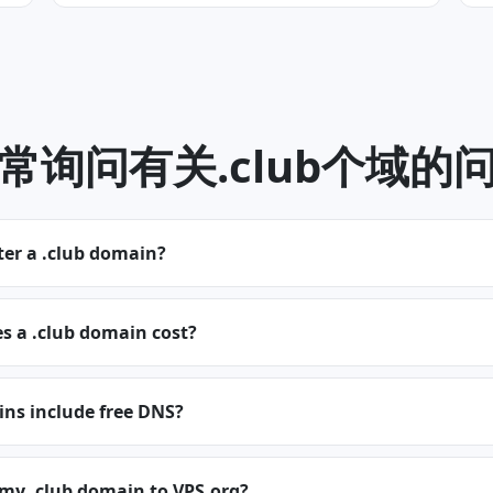
常询问有关.club个域的
ter a .club domain?
 a .club domain cost?
ins include free DNS?
 my .club domain to VPS.org?