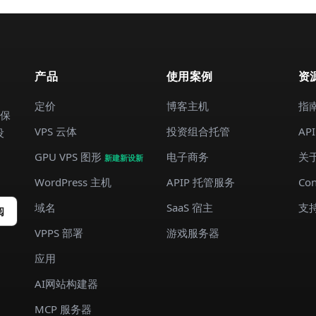
产品
使用案例
资
定价
博客主机
指
间保
VPS 云体
投资组合托管
AP
设
GPU VPS 图形
电子商务
关
新建新设新
WordPress 主机
APIP 托管服务
Con
域名
SaaS 宿主
支
阅
VPPS 部署
游戏服务器
应用
AI网站构建器
MCP 服务器