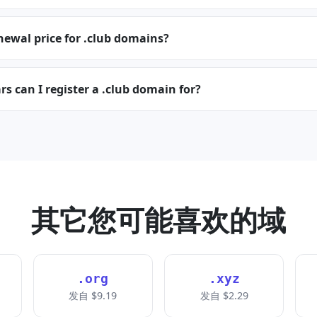
newal price for .club domains?
 can I register a .club domain for?
其它您可能喜欢的域
.org
.xyz
发自 $9.19
发自 $2.29