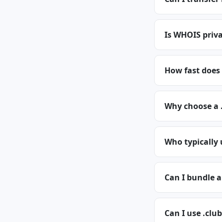
Is WHOIS priva
How fast does 
Why choose a 
Who typically 
Can I bundle a
Can I use .club