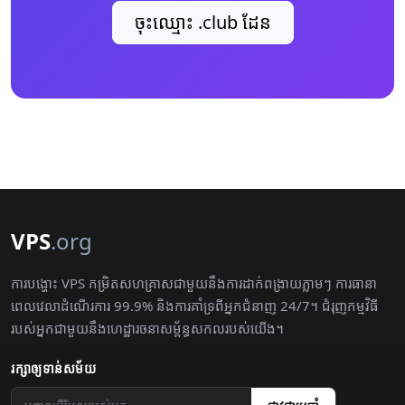
ចុះឈ្មោះ .club ដែន
VPS
.org
ការបង្ហោះ VPS កម្រិតសហគ្រាសជាមួយនឹងការដាក់ពង្រាយភ្លាមៗ ការធានា
ពេលវេលាដំណើរការ 99.9% និងការគាំទ្រពីអ្នកជំនាញ 24/7។ ជំរុញកម្មវិធី
របស់អ្នកជាមួយនឹងហេដ្ឋារចនាសម្ព័ន្ធសកលរបស់យើង។
រក្សា​ឲ្យ​ទាន់សម័យ