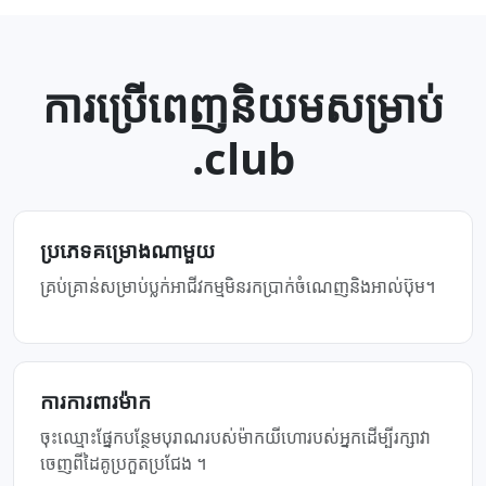
ការប្រើពេញនិយមសម្រាប់
.club
ប្រភេទ​គម្រោង​ណាមួយ
គ្រប់គ្រាន់សម្រាប់ប្លក់អាជីវកម្មមិនរកប្រាក់ចំណេញនិងអាល់ប៊ុម។
ការ​ការពារ​ម៉ាក
ចុះឈ្មោះ​ផ្នែក​បន្ថែម​បុរាណ​របស់​ម៉ាក​យីហោ​របស់​អ្នក​ដើម្បី​រក្សា​វា​
ចេញ​ពី​ដៃ​គូ​ប្រកួត​ប្រជែង ។