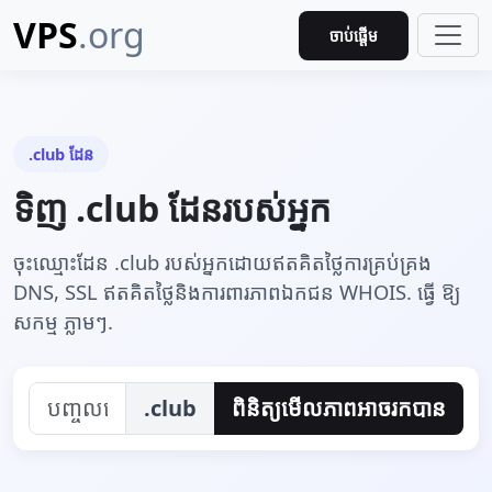
VPS
.org
ចាប់ផ្តើម
.club ដែន
ទិញ .club ដែនរបស់អ្នក
ចុះឈ្មោះដែន .club របស់អ្នកដោយឥតគិតថ្លៃការគ្រប់គ្រង
DNS, SSL ឥតគិតថ្លៃនិងការពារភាពឯកជន WHOIS. ធ្វើ ឱ្យ
សកម្ម ភ្លាមៗ.
.club
ពិនិត្យ​មើល​ភាព​អាច​រក​បាន