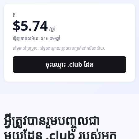
ពី
$5.74
/ឆ្នាំ
ធ្វើ​ឲ្យ​ទាន់សម័យ: $16.09/ឆ្នាំ
តម្លៃអាចប្រែប្រួល. តម្លៃចុងក្រោយត្រូវបានបញ្ជាក់នៅការិយាល័យ.
ចុះឈ្មោះ .club ដែន
អ្វីត្រូវបានរួមបញ្ចូលជា
មួយដែន .club របស់អ្នក