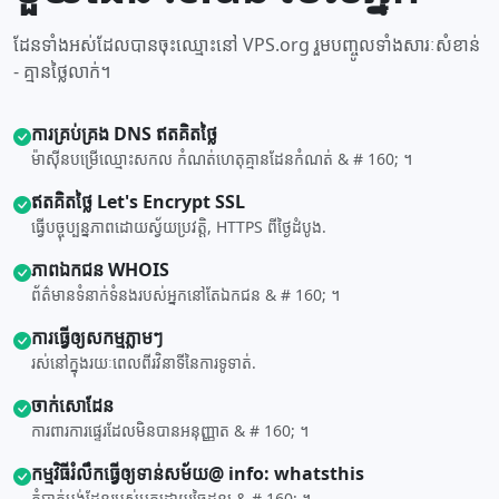
ដែនទាំងអស់ដែលបានចុះឈ្មោះនៅ VPS.org រួមបញ្ចូលទាំងសារៈសំខាន់
- គ្មានថ្លៃលាក់។
ការ​គ្រប់គ្រង DNS ឥតគិតថ្លៃ
ម៉ាស៊ីន​បម្រើ​ឈ្មោះ​សកល កំណត់​ហេតុ​គ្មាន​ដែន​កំណត់ & # 160; ។
ឥតគិតថ្លៃ Let's Encrypt SSL
ធ្វើបច្ចុប្បន្នភាពដោយស្វ័យប្រវត្តិ, HTTPS ពីថ្ងៃដំបូង.
ភាព​ឯកជន WHOIS
ព័ត៌មាន​ទំនាក់ទំនង​របស់​អ្នក​នៅ​តែ​ឯកជន & # 160; ។
ការ​ធ្វើ​ឲ្យ​សកម្ម​ភ្លាមៗ
រស់នៅក្នុងរយៈពេលពីរវិនាទីនៃការទូទាត់.
ចាក់សោ​ដែន
ការពារ​ការ​ផ្ទេរ​ដែល​មិន​បាន​អនុញ្ញាត & # 160; ។
កម្មវិធី​រំលឹក​ធ្វើ​ឲ្យ​ទាន់សម័យ@ info: whatsthis
កុំ​បាត់បង់​ដែន​របស់​អ្នក​ដោយ​ចៃដន្យ & # 160; ។