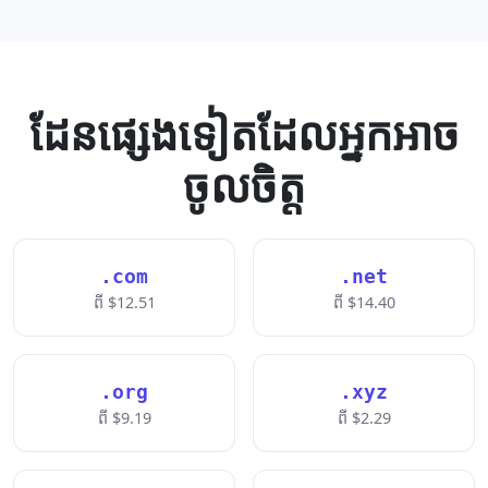
ដែន​ផ្សេងទៀត​ដែល​អ្នក​អាច​
ចូលចិត្ត
.com
.net
ពី $12.51
ពី $14.40
.org
.xyz
ពី $9.19
ពី $2.29