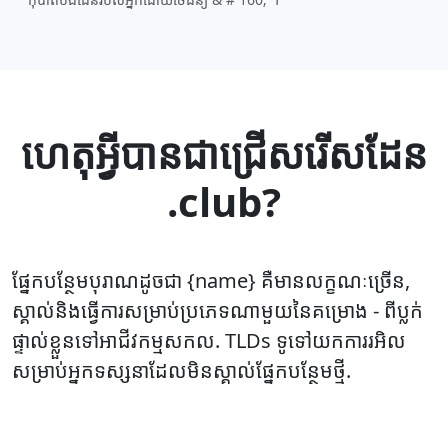
ហេតុអ្វីបានជាជ្រើសរើសដែន
.club?
ផ្នែកបន្ថែមបុរាណដូចជា {name} គឺមានលក្ខណៈច្រើន,
ស្គាល់និងធ្វើការសម្រាប់ប្រភេទណាមួយនៃគម្រោង - ពីប្លក់
ផ្ទាល់ខ្លួនទៅអាជីវកម្មសកល. TLDs ទូទៅយកការរអិល
សម្រាប់អ្នកទស្សនាដែលមិនស្គាល់ផ្នែកបន្ថែមថ្មី.