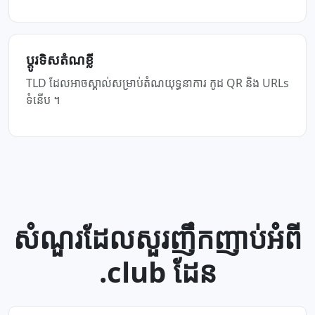
ប្ដូរ​ទិស​តំណ​ខ្លី
TLD ដែល​អាច​ស្គាល់​សម្រាប់​តំណ​យុទ្ធនាការ កូដ QR និង URLs
ទំនើប ។
សំណួរដែលសួរញឹកញាប់អំពី
.club ដែន