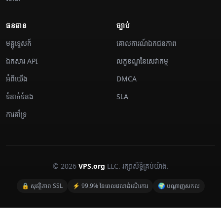
ធនធាន
ច្បាប់
មគ្គុទ្ទេសក៍
គោលការណ៍ឯកជនភាព
ឯកសារ API
លក្ខខណ្ឌនៃសេវាកម្ម
អំពីយើង
DMCA
ទំនាក់ទំនង
SLA
ការគាំទ្រ
© 2026
VPS.org
LLC. រក្សាសិទ្ធិគ្រប់យ៉ាង.
🔒 សុវត្ថិភាព SSL
⚡ 99.9% នៃពេលវេលាដំណើរការ
🌍 បណ្តាញសកល