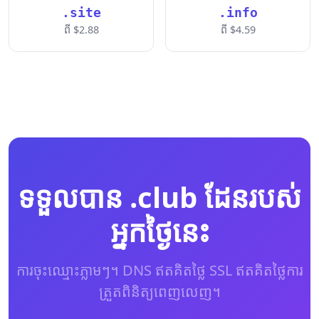
.site
.info
ពី $2.88
ពី $4.59
ទទួលបាន .club ដែនរបស់
អ្នកថ្ងៃនេះ
ការចុះឈ្មោះភ្លាមៗ។ DNS ឥតគិតថ្លៃ SSL ឥតគិតថ្លៃការ
ត្រួតពិនិត្យពេញលេញ។