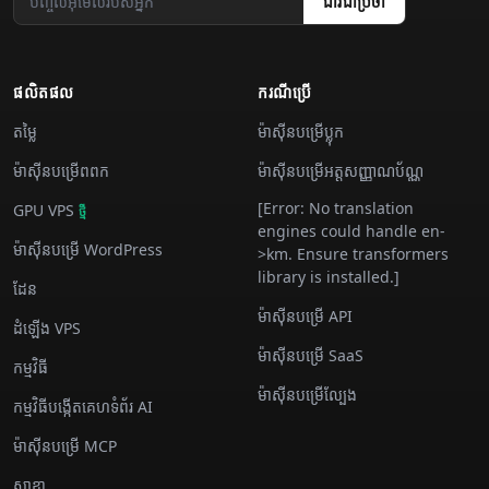
ជាវ​ជា​ប្រចាំ
ផលិតផល
ករណី​ប្រើ
តម្លៃ
ម៉ាស៊ីន​បម្រើ​ប្លុក
ម៉ាស៊ីន​បម្រើ​ពពក
ម៉ាស៊ីន​បម្រើ​អត្តសញ្ញាណប័ណ្ណ
[Error: No translation
GPU VPS
ថ្មី
engines could handle en-
ម៉ាស៊ីន​បម្រើ WordPress
>km. Ensure transformers
library is installed.]
ដែន
ម៉ាស៊ីន​បម្រើ API
ដំឡើង VPS
ម៉ាស៊ីន​បម្រើ SaaS
កម្មវិធី
ម៉ាស៊ីន​បម្រើ​ល្បែង
កម្មវិធីបង្កើតគេហទំព័រ AI
ម៉ាស៊ីន​បម្រើ MCP
សាខា