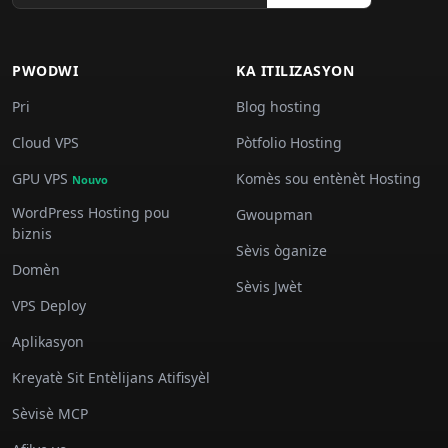
PWODWI
KA ITILIZASYON
Pri
Blog hosting
Cloud VPS
Pòtfolio Hosting
GPU VPS
Komès sou entènèt Hosting
Nouvo
WordPress Hosting pou
Gwoupman
biznis
Sèvis òganize
Domèn
Sèvis Jwèt
VPS Deploy
Aplikasyon
Kreyatè Sit Entèlijans Atifisyèl
Sèvisè MCP