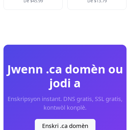
De $45.99
De $13.79
Jwenn .ca domèn ou
jodi a
Enskripsyon instant. DNS gratis, SSL gratis,
kontwòl konplè.
Enskri .ca domèn