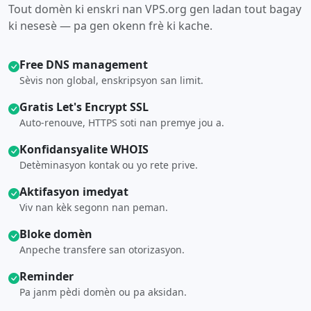
Tout domèn ki enskri nan VPS.org gen ladan tout bagay
ki nesesè — pa gen okenn frè ki kache.
Free DNS management
Sèvis non global, enskripsyon san limit.
Gratis Let's Encrypt SSL
Auto-renouve, HTTPS soti nan premye jou a.
Konfidansyalite WHOIS
Detèminasyon kontak ou yo rete prive.
Aktifasyon imedyat
Viv nan kèk segonn nan peman.
Bloke domèn
Anpeche transfere san otorizasyon.
Reminder
Pa janm pèdi domèn ou pa aksidan.