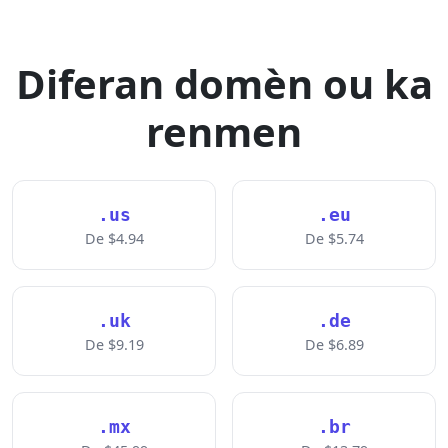
Diferan domèn ou ka
renmen
.us
.eu
De $4.94
De $5.74
.uk
.de
De $9.19
De $6.89
.mx
.br