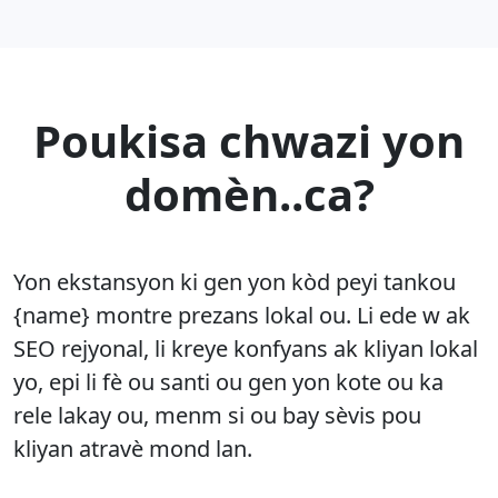
Poukisa chwazi yon
domèn..ca?
Yon ekstansyon ki gen yon kòd peyi tankou
{name} montre prezans lokal ou. Li ede w ak
SEO rejyonal, li kreye konfyans ak kliyan lokal
yo, epi li fè ou santi ou gen yon kote ou ka
rele lakay ou, menm si ou bay sèvis pou
kliyan atravè mond lan.