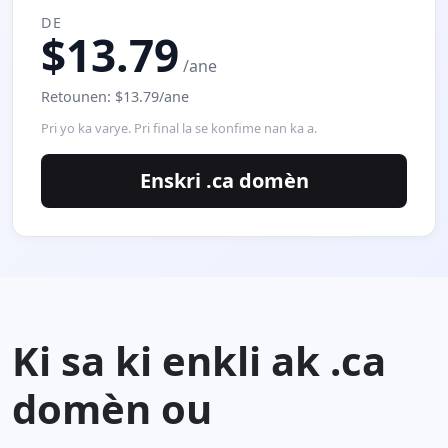
DE
$13.79
/ane
Retounen: $13.79/ane
Pri yo ka varye. Pri final la se konfime nan ka a.
Enskri .ca domèn
Ki sa ki enkli ak .ca
domèn ou