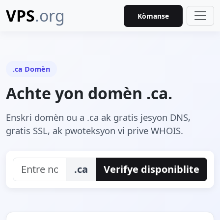
VPS
.org
Kòmanse
.ca Domèn
Achte yon domèn .ca.
Enskri domèn ou a .ca ak gratis jesyon DNS,
gratis SSL, ak pwoteksyon vi prive WHOIS.
.ca
Verifye disponiblite