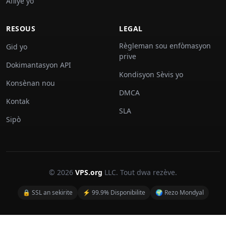
Afilye yo
RESOUS
LEGAL
Règleman sou enfòmasyon
Gid yo
prive
Dokimantasyon API
Kondisyon Sèvis yo
Konsènan nou
DMCA
Kontak
SLA
Sipò
© 2026
VPS.org
LLC. Tout dwa rezève.
🔒 SSL an sekirite
⚡ 99.9% Disponibilite
🌍 Rezo Mondyal