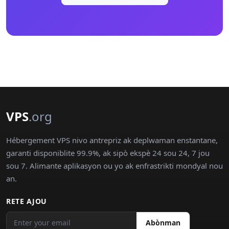
VPS
.org
Hébergement VPS nivo antrepriz ak deplwaman enstantane,
garanti disponiblite 99.9%, ak sipò ekspè 24 sou 24, 7 jou
sou 7. Alimante aplikasyon ou yo ak enfrastrikti mondyal nou
an.
RETE AJOU
Abònman