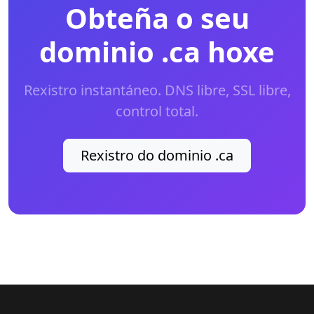
Obteña o seu
dominio .ca hoxe
Rexistro instantáneo. DNS libre, SSL libre,
control total.
Rexistro do dominio .ca