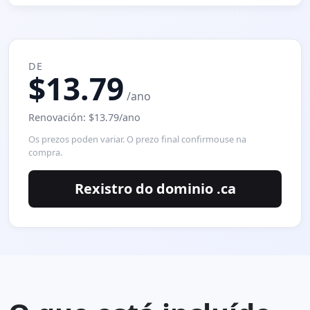
DE
$13.79
/ano
Renovación: $13.79/ano
Os prezos poden variar. O prezo final confirmouse na
compra.
Rexistro do dominio .ca