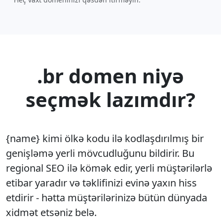
.br domen niyə
seçmək lazımdır?
{name} kimi ölkə kodu ilə kodlaşdırılmış bir
genişləmə yerli mövcudluğunu bildirir. Bu
regional SEO ilə kömək edir, yerli müştərilərlə
etibar yaradır və təklifinizi evinə yaxın hiss
etdirir - hətta müştərilərinizə bütün dünyada
xidmət etsəniz belə.