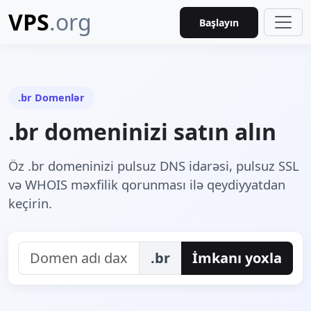
VPS
.org
Başlayın
.br Domenlər
.br domeninizi satın alın
Öz .br domeninizi pulsuz DNS idarəsi, pulsuz SSL
və WHOIS məxfilik qorunması ilə qeydiyyatdan
keçirin.
.br
İmkanı yoxla