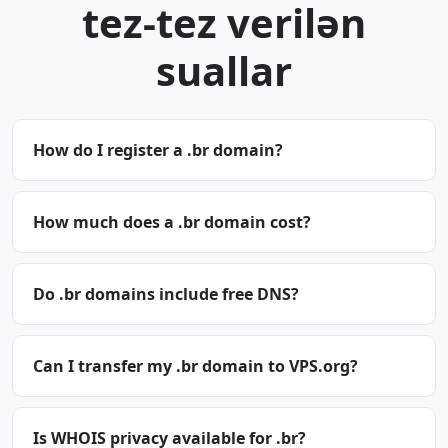
tez-tez verilən
suallar
How do I register a .br domain?
How much does a .br domain cost?
Do .br domains include free DNS?
Can I transfer my .br domain to VPS.org?
Is WHOIS privacy available for .br?