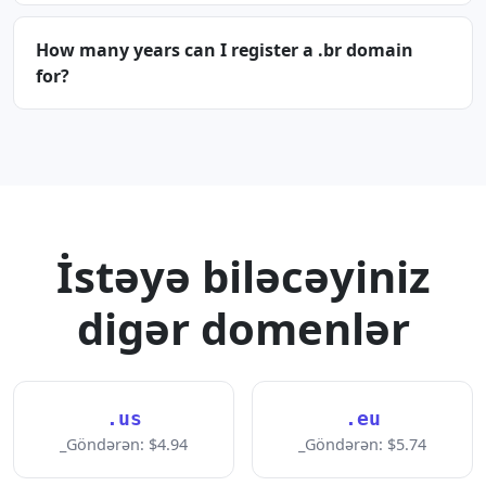
How many years can I register a .br domain
for?
İstəyə biləcəyiniz
digər domenlər
.us
.eu
_Göndərən: $4.94
_Göndərən: $5.74