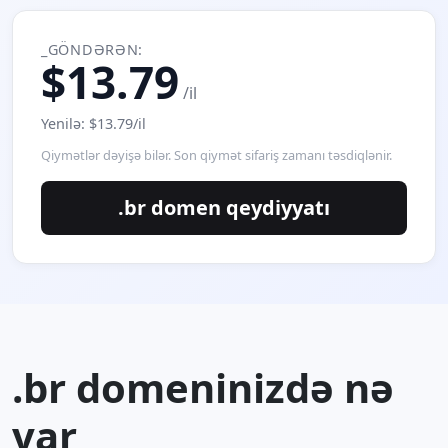
_GÖNDƏRƏN:
$13.79
/il
Yenilə: $13.79/il
Qiymətlər dəyişə bilər. Son qiymət sifariş zamanı təsdiqlənir.
.br domen qeydiyyatı
.br domeninizdə nə
var