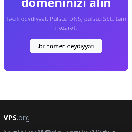
domeninizi alın
Təcili qeydiyyat. Pulsuz DNS, pulsuz SSL, tam
nəzarət.
.br domen qeydiyyatı
VPS
.org
Ani yerləşdirmə, 99.9% işləmə zəmanəti və 24/7 ekspert