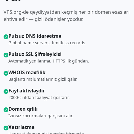
VPS.org-də qeydiyyatdan keçmiş hər bir domen əsasları
ehtiva edir — gizli ödənişlər yoxdur.
Pulsuz DNS idarəetmə
Global name servers, limitless records.
Pulsuz SSL Şifrələyicisi
Avtomatik yenilənmə, HTTPS ilk gündən.
WHOIS məxfilik
Bağlantı məlumatlarınız gizli qalır.
Fayl aktivləşdir
2000-ci ildən fəaliyyət göstərir.
Domen qıfılı
İzinsiz köçürmələri qarşısını alır.
Xatırlatma
Heç vaxt domeninizi qəsdən itirməyin.