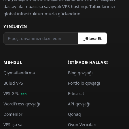
dəstəyi ilə müəssisə səviyyəli VPS hostinqi. Tətbiqlərinizi
qlobal infrastrukturumuzla gücləndirin.
YENILƏYIN
_Əlavə Et
MƏHSUL
İSTIFADƏ HALLARI
Qiymətləndirmə
Blog qovşağı
Bulud VPS
Portfolio qovşağı
VPS GPU
E-ticarət
Yeni
WordPress qovşağı
API qovşağı
Domenlər
Qonaq
VPS işə sal
Oyun Vericiləri