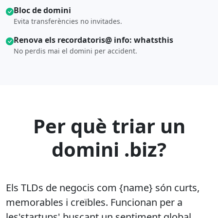
Bloc de domini
Evita transferències no invitades.
Renova els recordatoris@ info: whatsthis
No perdis mai el domini per accident.
Per què triar un
domini .biz?
Els TLDs de negocis com {name} són curts,
memorables i creïbles. Funcionan per a
les'startups' buscant un sentiment global,