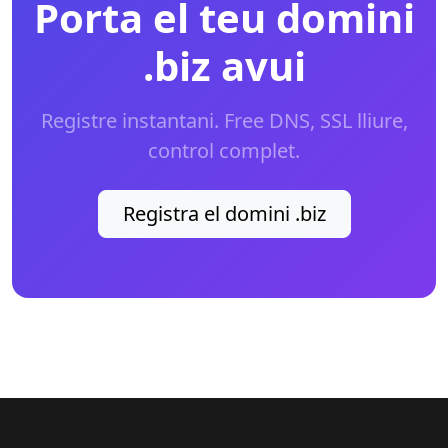
Porta el teu domini
.biz avui
Registre instantani. Free DNS, SSL lliure,
control complet.
Registra el domini .biz