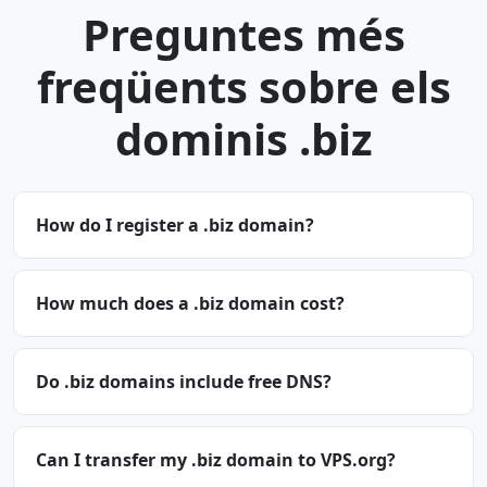
Preguntes més
freqüents sobre els
dominis .biz
How do I register a .biz domain?
How much does a .biz domain cost?
Do .biz domains include free DNS?
Can I transfer my .biz domain to VPS.org?