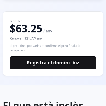
DES DE
$63.25
/ any
Renoval: $21.77/ any
El preu final pot variar. S' confirma el preu final a la
recuperació.
Registra el domini .biz
El que està inclòs