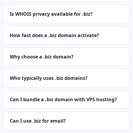
Is WHOIS privacy available for .biz?
How fast does a .biz domain activate?
Why choose a .biz domain?
Who typically uses .biz domains?
Can I bundle a .biz domain with VPS hosting?
Can I use .biz for email?