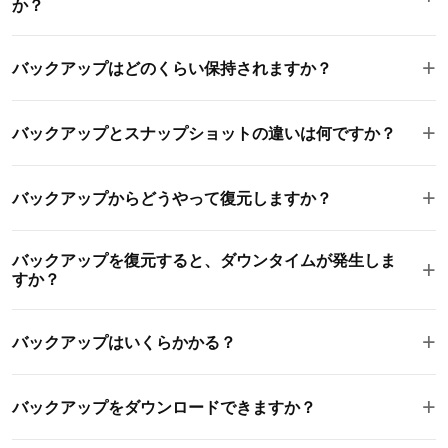
か？
自動バックアップを毎日または毎週実行するように設定できま
+
バックアップはどのくらい保持されますか？
す。毎日のバックアップは、性能に影響を与えないように非ピ
ーク時間の夜間に実行します。週間バックアップは、日曜日に
バックアップ保持期間はプランにより異なります。標準プラン
実行します。
+
バックアップとスナップショットの違いは何ですか？
は7日間、プロフェッショナルプランは14日間、プレミアムプ
ランは28日間のバックアップ保持期間を含みます。
自動バックアップはスケジュールに従って実行され、システム
+
バックアップからどうやって復元しますか？
によって管理されます。スナップショットは、アップデートや
デプロイのような変更を行う前に手動で作成されるサーバの即
復元は簡単です。サーバのバックアップパネルに行き、復元す
時、オンデマンドのコピーです。
バックアップを復元すると、ダウンタイムが発生しま
+
るバックアップを選択し、 復元をクリックします。サーバは数
すか？
分以内に正確な状態に復元されます。
完全な復元にはサーバのサイズにより 2 分から 10 分かかりま
+
バックアップはいくらかかる？
す。この期間中、サーバは一時的に利用できません。トラフィ
ックが少ない時期に復元をスケジュールすることを推奨しま
自動バックアップはすべてのVPSプランに無料で含まれていま
す。
+
バックアップをダウンロードできますか？
す。スナップショットも無料であり、ストレージクォータに反
映されません。バックアップや復元操作には隠された料金はあ