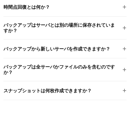
はい。バックアップやスナップショットは圧縮されたイメージ
りません。
+
時間点回復とは何か？
ファイルとしてダウンロードできます。これにより、オフサイ
トのコピーを保存したり、必要に応じて他のプロバイダにサー
ポイントインタイム復元は、バックアップが取られた正確な時
バを移動することができます。
バックアップはサーバとは別の場所に保存されていま
+
間ではなく、保存ウィンドウ内の特定の時点にサーバを復元す
すか？
ることができます。これは、意外なデータの損失や破損からの
復元に役立ちます。
はい。すべてのバックアップは、サーバとは別の物理的な場所
+
バックアップから新しいサーバを作成できますか？
にある別のインフラストラクチャに保存されます。これによ
り、サーバのデータセンターにハードウェア障害が発生して
はい。どのバックアップやスナップショットも使って新しいサ
も、バックアップは生き残ります。
バックアップは全サーバかファイルのみを含むのです
+
ーバを作成できます。環境をクローンしたり、ステージングサ
か？
ーバを設定したり、水平方向にスケールしたりするのに最適で
す。
バックアップは、オペレーティングシステム、すべてのファイ
+
スナップショットは何枚作成できますか？
ル、データベース、設定、インストールされたソフトウェアを
含むサーバの全状態を記録します。復元すると、あなたのサー
サーバごとに最大10枚の手動スナップショットを作成できま
バのその時点の正確なレプリカを得ることができます。
す。スナップショットは即座に作成され、サーバが動作してい
る間にも、ダウンタイムや性能に影響を与えることなく作成で
きます。