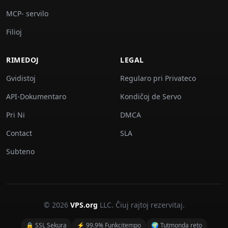
MCP- servilo
Filioj
RIMEDOJ
LEGAL
Gvidistoj
Regularo pri Privateco
API-Dokumentaro
Kondiĉoj de Servo
Pri Ni
DMCA
Contact
SLA
Subteno
© 2026
VPS.org
LLC. Ĉiuj rajtoj rezervitaj.
🔒 SSL Sekura
⚡ 99.9% Funkcitempo
🌍 Tutmonda reto