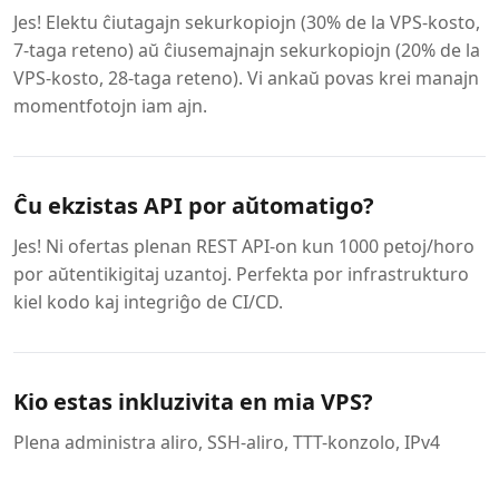
Jes! Elektu ĉiutagajn sekurkopiojn (30% de la VPS-kosto,
7-taga reteno) aŭ ĉiusemajnajn sekurkopiojn (20% de la
VPS-kosto, 28-taga reteno). Vi ankaŭ povas krei manajn
momentfotojn iam ajn.
Ĉu ekzistas API por aŭtomatigo?
Jes! Ni ofertas plenan REST API-on kun 1000 petoj/horo
por aŭtentikigitaj uzantoj. Perfekta por infrastrukturo
kiel kodo kaj integriĝo de CI/CD.
Kio estas inkluzivita en mia VPS?
Plena administra aliro, SSH-aliro, TTT-konzolo, IPv4