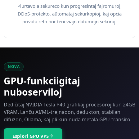
Plurtavola sekureco kun progresintaj fajromuroj,
DDoS-protekto, aŭtomataj sekurkopioj, kaj opcia
privata reto por teni viajn datumojn sekuraj.
NOVA
GPU-funkciigitaj
nuboserviloj
Dediĉitaj NVIDIA Tesla P40 grafikaj procesoroj kun 24GB
VRAM. Lanĉu AI/ML-trejnadon, dedukton, stabilan
difuzon, Ollama, kaj pli kun nuda metala GPU-transiro.
Esplori GPU VPS