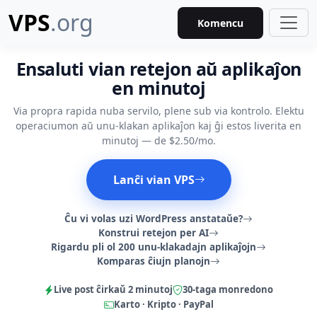
VPS
.org
Komencu
Ensaluti vian retejon aŭ aplikaĵon
en minutoj
Via propra rapida nuba servilo, plene sub via kontrolo. Elektu
operaciumon aŭ unu-klakan aplikaĵon kaj ĝi estos liverita en
minutoj — de $2.50/mo.
Lanĉi vian VPS
Ĉu vi volas uzi WordPress anstataŭe?
Konstrui retejon per AI
Rigardu pli ol 200 unu-klakadajn aplikaĵojn
Komparas ĉiujn planojn
Live post ĉirkaŭ 2 minutoj
30-taga monredono
Karto · Kripto · PayPal