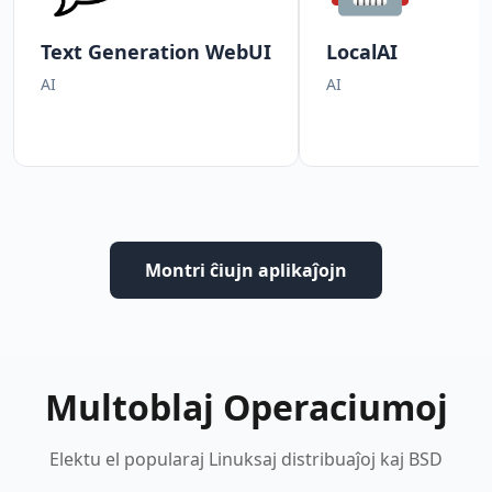
Text Generation WebUI
LocalAI
AI
AI
Montri ĉiujn aplikaĵojn
Multoblaj Operaciumoj
Elektu el popularaj Linuksaj distribuaĵoj kaj BSD