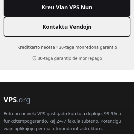
Kreu Vian VPS Nun
Kontaktu Vendojn
Kreditkarto necesa • 30-taga monredona garantio
30-taga garantio de monrepago
VPS
.org
Entreprennivela VPS-gastigado kun tuja deplojo, 99.9%-a
funkcitempogarantio, kaj 24/7 fakula subteno. Potencigu
viajn aplikaĵojn per nia tutmonda infrastrukturo.