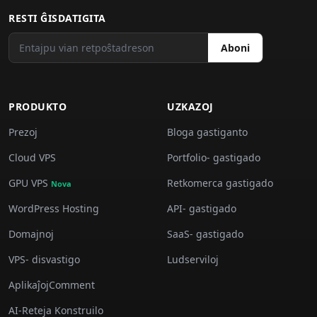
RESTI ĜISDATIGITA
Aboni
PRODUKTO
UZKAZOJ
Prezoj
Bloga gastiganto
Cloud VPS
Portfolio- gastigado
GPU VPS
Retkomerca gastigado
Nova
WordPress Hosting
API- gastigado
Domajnoj
SaaS- gastigado
VPS- disvastigo
Ludserviloj
AplikaĵojComment
AI-Reteja Konstruilo