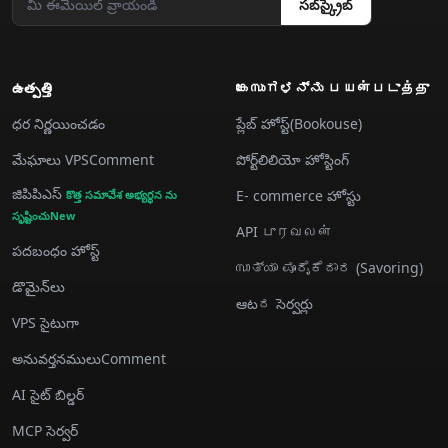
సబ్‌స్క్రైబ్
ఉత్పత్తి
കേസುಗಳನ್ನು பயன்படுத்து
ధర నిర్ణయించడం
ప్లేబ్ హోస్ట్(Bookouse)
మేఘాలు VPSComment
పోర్ట్‌లిలియో హోస్టింగ్
జిపిపిఎస్
E- commerce హోస్టు
కొత్త సమావేశ అభ్యర్థన ను
సృష్టించుNew
API புரவலன்
పదబంధం హోస్ట్
സാತ್ಯಾ ಪೂರೈಕೆದಾರ (Savoring)
డొమైన్‌లు
ఆటದ సెర్వర్లు
VPS సైటుగా
అనువర్తనములుComment
AI సైట్ బిల్డర్
MCP సెర్వర్