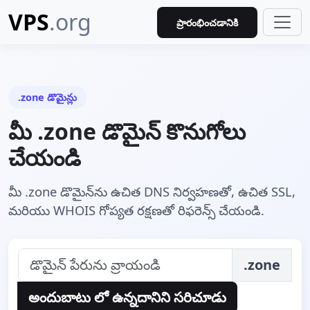
VPS
.org
ప్రారంభించడానికి
.zone డొమైన్లు
మీ .zone డొమైన్ కొనుగోలు
చేయండి
మీ .zone డొమైన్‌ను ఉచిత DNS నిర్వహణతో, ఉచిత SSL,
మరియు WHOIS గోప్యత రక్షణతో రిఫరెన్స్ చేయండి.
.zone
అందుబాటు లో ఉన్నదానిని సరిచూడు