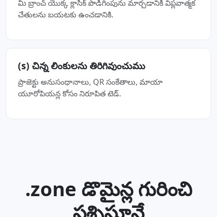
మీ బ్రాంచ్ యొక్క క్లాసిక్ పొడిగింపును మార్చడానికి విప్లవాత్మక
చేతులను బయటకు ఉంచడానికి.
(s) చిన్న లింకులను తిరిగివుంచుము
ప్రాజెక్టు అనుసంధానాలు, QR సంకేతాలు, మాయా
యూరోపియన్ల కోసం నిరూపిత టెడ్‌.
.zone డొమైన్ల గురించి
ప్రశ్నిస్తూనే