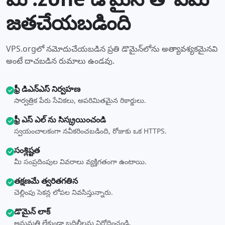
జతచేయబడింది
VPS.orgలో నమోదుచేయబడిన ప్రతి డొమైన్‌లోను అత్యావశ్యకమైనవి
అంటే దాచబడిన రుమాలు ఉండవు.
ఫ్రీ డిఎన్ఎస్ నిర్వహణ
సార్వత్రిక పేరు సేవికలు, అపరిమితమైన రికార్డులు.
ఫ్రీ ఎస్ ఎల్ ను సిస్క్రయించండి
స్వయంచాలకంగా నవీకరించబడింది, రోజుకు ఒక HTTPS.
సంశ్లిష్టత
మీ సంప్రదింపుల వివరాలు వ్యక్తిగతంగా ఉంటాయి.
తక్షణమే త్వరితగతిన
చెల్లింపు సెకన్ల లోపల నివసిస్తున్నారు.
డొమైన్ లాక్
అనుమతి లేకుండా బదిలీలను నిరోధించండి.