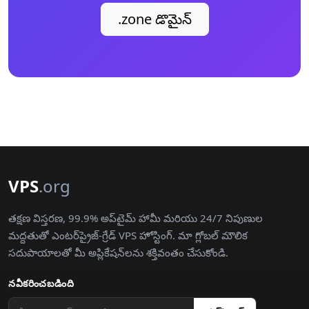
.zone డొమైన్
VPS
.org
తక్షణ విస్తరణ, 99.9% అప్‌టైమ్ హామీ మరియు 24/7 నిపుణుల
మద్దతుతో ఎంటర్‌ప్రైజ్-గ్రేడ్ VPS హోస్టింగ్. మా గ్లోబల్ మౌలిక
సదుపాయాలతో మీ అప్లికేషన్‌లను శక్తివంతం చేసుకోండి.
నవీకరించబడింది