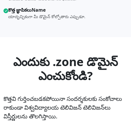
కొత్త జ్ఞాపికలుName
యాదృచ్ఛికంగా మీ డొమైన్ కోల్పోతారు ఎప్పుడూ.
ఎందుకు .zone డొమైన్
ఎంచుకోండి?
కొత్తవి గుర్తించబడకపోయినా సందర్శకులకు సంకోచాలు
రాకుండా విశ్వవిద్యాలయ టెలివిజన్‌ టెలివిజన్‌లు
విస్తీర్ణులను తొలగిస్తాయి.