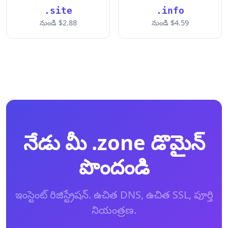
.site
.info
నుండి $2.88
నుండి $4.59
నేడు మీ .zone డొమైన్
పొందండి
ఇంస్టెంట్ రిజిస్ట్రేషన్. ఉచిత DNS, ఉచిత SSL, పూర్తి
నియంత్రణ.