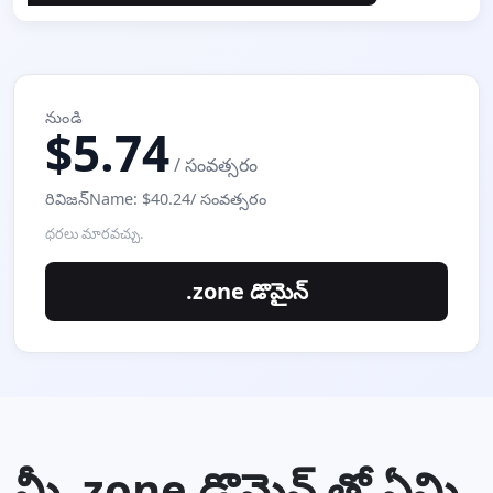
నుండి
$5.74
/ సంవత్సరం
రివిజన్Name: $40.24/ సంవత్సరం
ధరలు మారవచ్చు.
.zone డొమైన్
మీ .zone డొమైన్ తో ఏమి