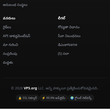
అనుబంధ సంస్థలు
వనరులు
లీగల్
గైడ్‌లు
గోప్యతా విధానం
API డాక్యుమెంటేషన్
సేవా నిబంధనలు
మా గురించి
డిఎంకాName
సంప్రదింపు
(S) సలా
మద్దతు
© 2026
VPS.org
LLC. అన్ని హక్కులూ ప్రత్యేకించుకోవడమైనది..
🔒 SSL సెక్యూర్
⚡ 99.9% అప్‌టైమ్
🌍 గ్లోబల్ నెట్‌వర్క్