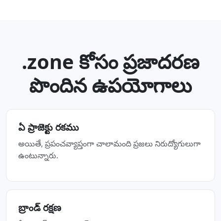
.zone కోసం ప్రజాదరణ
పొందిన ఉపయోగాలు
ఏ ప్రాజెక్టు రకము
అయితే, ప్రపంచవ్యాప్తంగా చాలామంది ప్రజలు నిరుద్యోగులుగా
ఉంటున్నారు.
బ్రాండ్ రక్షణ