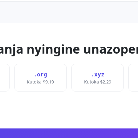
anja nyingine unazope
.org
.xyz
Kutoka $9.19
Kutoka $2.29