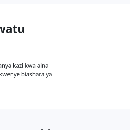
 watu
nya kazi kwa aina
 kwenye biashara ya