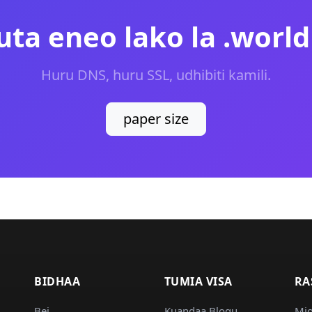
uta eneo lako la .world
Huru DNS, huru SSL, udhibiti kamili.
paper size
BIDHAA
TUMIA VISA
RA
Bei
Kuandaa Blogu
Mi