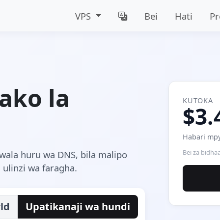
VPS
Bei
Hati
P
ako la
KUTOKA
$3.
Habari mpy
Bei za bidha
awala huru wa DNS, bila malipo
 ulinzi wa faragha.
ld
Upatikanaji wa hundi