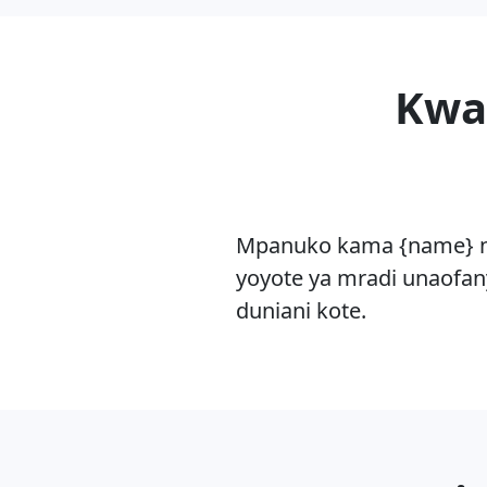
Kwa 
Mpanuko kama {name} ni
yoyote ya mradi unaofan
duniani kote.