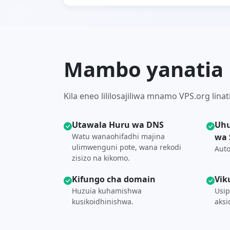
Mambo yanatia 
Kila eneo lililosajiliwa mnamo VPS.org li
Utawala Huru wa DNS
Uhu
Watu wanaohifadhi majina
wa 
ulimwenguni pote, wana rekodi
Auto
zisizo na kikomo.
Kifungo cha domain
Vik
Huzuia kuhamishwa
Usip
kusikoidhinishwa.
aksi