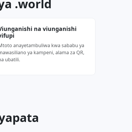
a .world
Viunganishi na viunganishi
vifupi
Mtoto anayetambuliwa kwa sababu ya
mawasiliano ya kampeni, alama za QR,
na ubatili.
 yapata