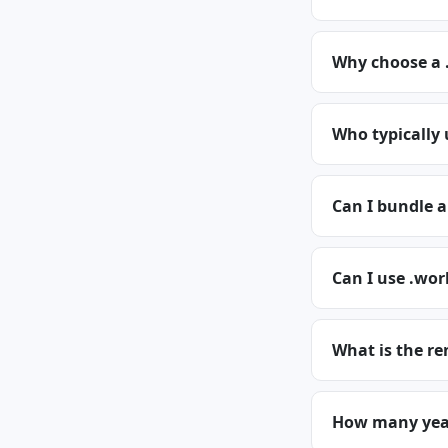
Why choose a 
Who typically
Can I bundle 
Can I use .wor
What is the re
How many years