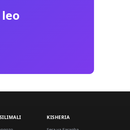
 leo
SILIMALI
KISHERIA
ongozo
Sera ya Faragha