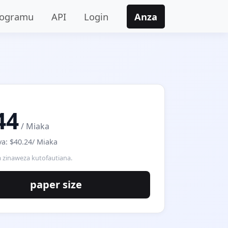
rogramu
API
Login
Anza
44
/ Miaka
a: $40.24/ Miaka
a zinaweza kutofautiana.
paper size