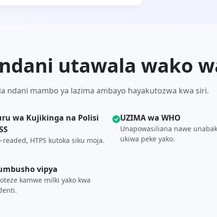
ndani utawala wako wa
natia ndani mambo ya lazima ambayo hayakutozwa kwa siri.
ru wa Kujikinga na Polisi
UZIMA wa WHO
SS
Unapowasiliana nawe unabak
ukiwa peke yako.
-readed, HTPS kutoka siku moja.
umbusho vipya
oteze kamwe milki yako kwa
denti.