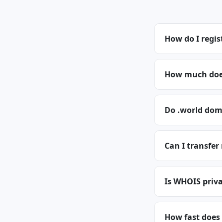
How do I regis
How much does
Do .world dom
Can I transfer
Is WHOIS priva
How fast does 