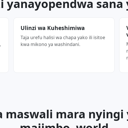
i yanayopendwa sana y
Ulinzi wa Kuheshimiwa
Taja urefu halisi wa chapa yako ili isitoe
,
kwa mikono ya washindani.
iza maswali mara nyingi
majimbo .world