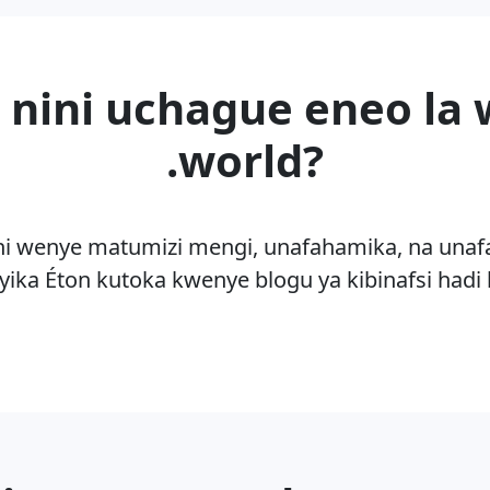
nini uchague eneo la
.world?
 wenye matumizi mengi, unafahamika, na unafa
yika Éton kutoka kwenye blogu ya kibinafsi hadi