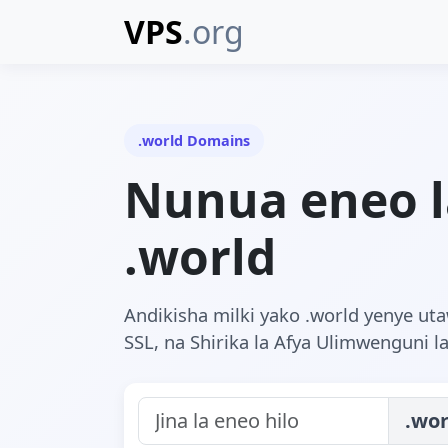
VPS
.org
.world Domains
Nunua eneo l
.world
Andikisha milki yako .world yenye ut
SSL, na Shirika la Afya Ulimwenguni la
.wor