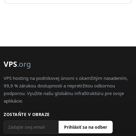
VPS
.org
VPS hosting na podnikovej úrovni s okamžitým nasadením,
99,9 % zárukou dostupnosti a nepretržitou odbornou
podporou. Využite našu globálnu infraštruktúru pre svoje
aplikácie.
ZOSTAŇTE V OBRAZE
Prihlásiť sa na odber