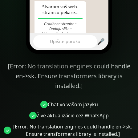
Stvaram vaš web-
stranicu pekare...
Gradbene stranice •
Dodaju slike •
Ustanavljanje domeny
🎤
10:24
Upišite poruku
[Error: No translation engines could handle
yourbakery.com
en->sk. Ensure transformers library is
installed.]
Chat vo vašom jazyku
Živé aktualizácie cez WhatsApp
[Error: No translation engines could handle en->sk.
Ensure transformers library is installed.]