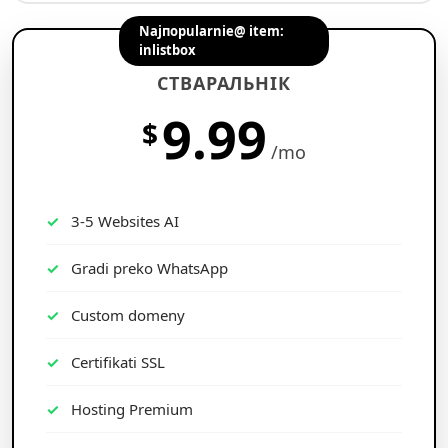
Najпоpularniе@ item:
inlistbox
СТВАРАЛЬНІК
9.99
$
/mo
3-5 Websites AI
Gradi preko WhatsApp
Custom domeny
Certifikati SSL
Hosting Premium