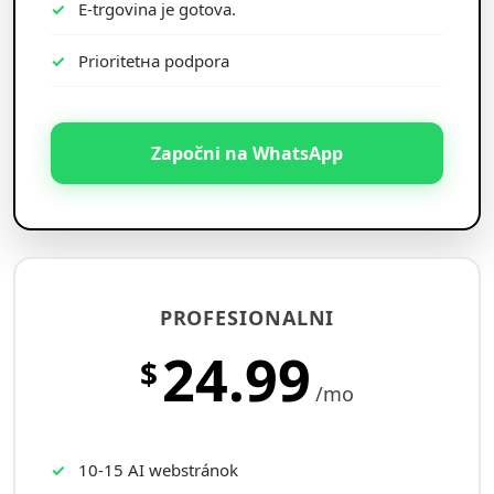
E-trgovina je gotova.
Prioritetна podpora
Započni na WhatsApp
PROFESIONALNI
24.99
$
/mo
10-15 AI webstránok