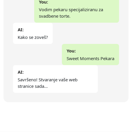
You:
Vodim pekaru specijaliziranu za
svadbene torte.
AI:
Kako se zoveš?
You:
Sweet Moments Pekara
AI:
Savršeno! Stvaranje vaše web
stranice sada...