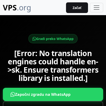
VPS
.org
Začať
Gradi preko WhatsApp
[Error: No translation
engines could handle en-
>sk. Ensure transformers
library is installed.]
Započni zgradu na WhatsApp