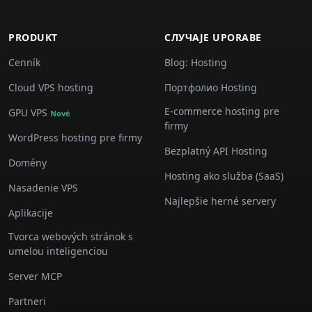
PRODUKT
СЛУЧАJE UPORABE
Cenník
Blog: Hosting
Cloud VPS hosting
Портфолио Hosting
E-commerce hosting pre
GPU VPS
Nové
firmy
WordPress hosting pre firmy
Bezplatný API Hosting
Domény
Hosting ako služba (SaaS)
Nasadenie VPS
Najlepšie herné servery
Aplikacije
Tvorca webových stránok s
umelou inteligenciou
Server MCP
Partneri