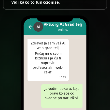
Vidi kako to funkcioniše.
VPS.org AI Graditelj
AI
online.
Zdravo! Ja sam vaš AI
web graditelj.
Pričaj mi o svom
biznisu i ja ću ti
napraviti
profesionalni web-
сайт!
10:23
Ja vodim pekaru, koja
pravi kolače od
svadbe po narudžbi.
|