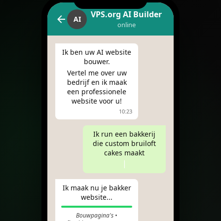
VPS.org AI Builder
AI
online
Ik ben uw AI website
bouwer.
Vertel me over uw
bedrijf en ik maak
een professionele
website voor u!
10:23
Ik run een bakkerij
die custom bruiloft
cakes maakt
|
Ik maak nu je bakker
website...
Bouwpagina's •