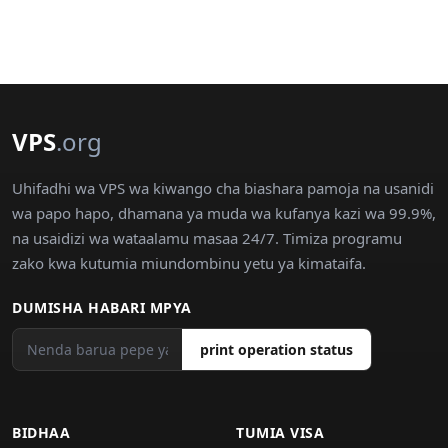
VPS
.org
Uhifadhi wa VPS wa kiwango cha biashara pamoja na usanidi
wa papo hapo, dhamana ya muda wa kufanya kazi wa 99.9%,
na usaidizi wa wataalamu masaa 24/7. Timiza programu
zako kwa kutumia miundombinu yetu ya kimataifa.
DUMISHA HABARI MPYA
print operation status
BIDHAA
TUMIA VISA