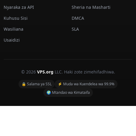
Nyaraka za API
Sheria na Masharti
Kuhusu Sisi
DMCA
Wasiliana
SLA
Usaidizi
© 2026
VPS.org
LLC. Haki zote zimehifadhiwa.
🔒 Salama ya SSL
⚡ Muda wa Kuendelea wa 99.9%
🌍 Mtandao wa Kimataifa