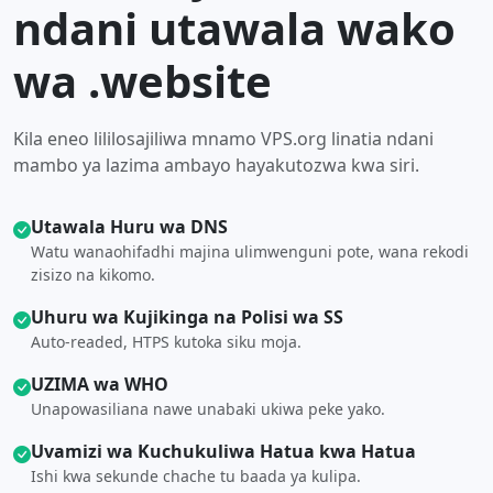
ndani utawala wako
wa .website
Kila eneo lililosajiliwa mnamo VPS.org linatia ndani
mambo ya lazima ambayo hayakutozwa kwa siri.
Utawala Huru wa DNS
Watu wanaohifadhi majina ulimwenguni pote, wana rekodi
zisizo na kikomo.
Uhuru wa Kujikinga na Polisi wa SS
Auto-readed, HTPS kutoka siku moja.
UZIMA wa WHO
Unapowasiliana nawe unabaki ukiwa peke yako.
Uvamizi wa Kuchukuliwa Hatua kwa Hatua
Ishi kwa sekunde chache tu baada ya kulipa.