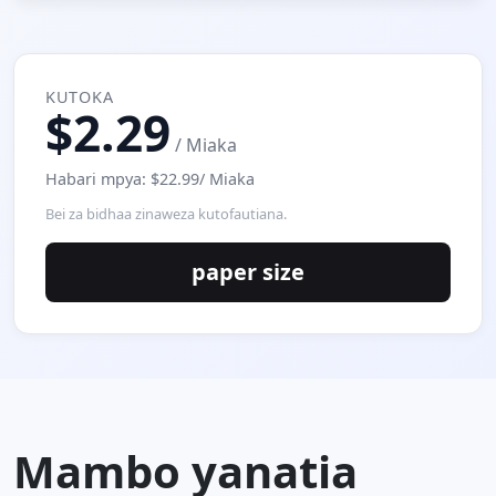
KUTOKA
$2.29
/ Miaka
Habari mpya: $22.99/ Miaka
Bei za bidhaa zinaweza kutofautiana.
paper size
Mambo yanatia