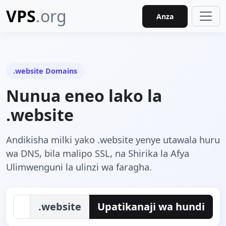
VPS
.org
Anza
.website Domains
Nunua eneo lako la
.website
Andikisha milki yako .website yenye utawala huru
wa DNS, bila malipo SSL, na Shirika la Afya
Ulimwenguni la ulinzi wa faragha.
.website
Upatikanaji wa hundi