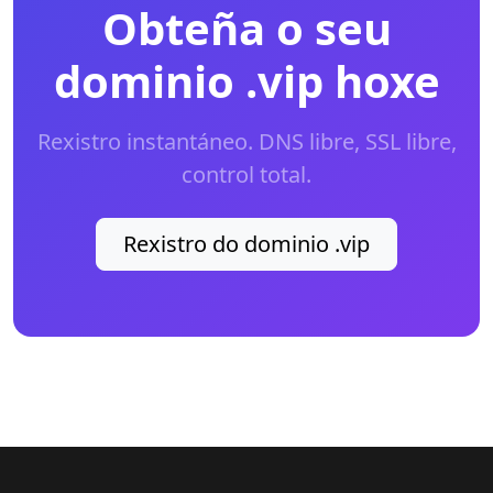
Obteña o seu
dominio .vip hoxe
Rexistro instantáneo. DNS libre, SSL libre,
control total.
Rexistro do dominio .vip