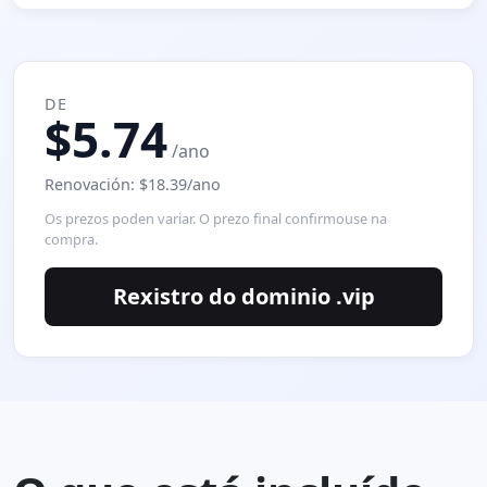
DE
$5.74
/ano
Renovación: $18.39/ano
Os prezos poden variar. O prezo final confirmouse na
compra.
Rexistro do dominio .vip