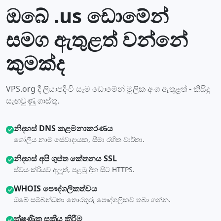
ඔබේ .us ඩොමේන්
සමග ඇතුළත් වන්නේ
කුමක්ද
VPS.org දී ලියාපදිංචි සෑම ඩොමේන් මූලික අංග ඇතුළත් - කිසිදු
සැඟවුණු ගාස්තු.
නිදහස් DNS කළමනාකරණය
ගෝලීය නාම සේවාදායක, සීමා රහිත වාර්තා.
නිදහස් අපි ගුප්ත කේතනය SSL
ස්වයංක්රීයව අලුත්, පළමු දින සිට HTTPS.
WHOIS පෞද්ගලිකත්වය
ඔබේ සම්බන්ධතා තොරතුරු පෞද්ගලිකව තබා ගන්න.
ක්ෂණික සක්‍රීය කිරීම