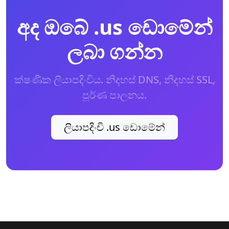
අද ඔබේ .us ඩොමේන්
ලබා ගන්න
ක්ෂණික ලියාපදිංචිය. නිදහස් DNS, නිදහස් SSL,
පූර්ණ පාලනය.
ලියාපදිංචි .us ඩොමේන්