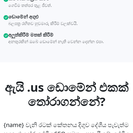
ගෙවීම තත්පර තුළ ජීවත්.
ඩොමේන් අගුළු
බලපත්‍ර රහිතව හුවමාරු කිරීම් වලක්වයි.
අලුත්කිරීම් මතක් කිරීම්
අනතුරකින් ඔබේ ඩොමේන් නැති වෙන්න දෙන්න එපා.
ඇයි .us ඩොමේන් එකක්
තෝරාගන්නේ?
{name} වැනි රටක් කේතනය දිගුව දේශීය පැවැත්ම