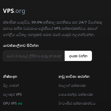
VPS
.org
ක්ෂණික යෙදවීම, 99.9% අතිකාල සහතිකය සහ 24/7 විශේෂඥ
සහාය සහිත ව්‍යවසාය-ශ්‍රේණියේ VPS සත්කාරකත්වය. අපගේ
ගෝලීය යටිතල පහසුකම් සමඟ ඔබේ යෙදුම් බලගන්වන්න.
යාවත්කාලීනව සිටින්න
දායක වන්න
නිෂ්පාදන
නඩු භාවිතා කරන්න
මිල ගණන්
බ්ලොග් සත්කාරක
වලාකුළු VPS
පොරොන්දුව සත්කාරක
GPU VPS
ඊ-වාණිජ සත්කාරකත්වය
නව