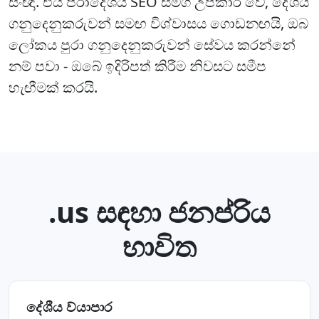
සංඥා. එය ප්රාදේශීය SEO සමග උපකාරී වේ, දේශීය
ගනුදෙනුකරුවන් සමඟ විශ්වාසය ගොඩනඟයි, ඔබ
ලෝකය පුරා ගනුදෙනුකරුවන් සේවය කරන්නේ
නම් පවා - ඔබේ ඉදිරිපත් කිරීම නිවසට සමීප
හැඟීමක් කරයි.
.us සඳහා ජනප්රිය
භාවිත
දේශීය ව්යාපාර