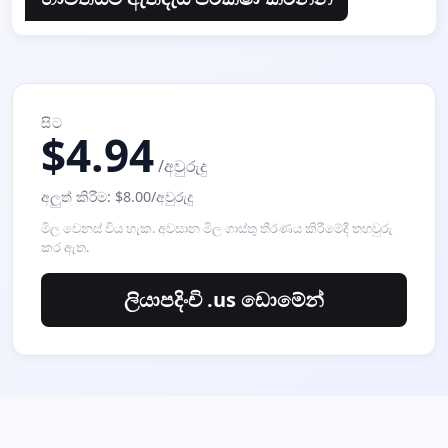
සිට
$4.94
/අවුරුදු
අලුත් කිරීම: $8.00/අවුරුදු
මිල වෙනස් විය හැක. අවසාන මිල ගාස්තු තීරණය කිරීමේදී තහවුරු
කර ඇත.
ලියාපදිංචි .us ඩොමේන්