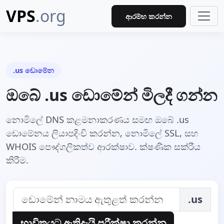
VPS
.org
ආරම්භ කරන්න
.us ඩොමේන
ඔබේ .us ඩොමේන් මිලදී ගන්න
නොමිලේ DNS කළමනාකරණය සමඟ ඔබේ .us
ඩොමේනය ලියාපදිංචි කරන්න, නොමිලේ SSL, සහ
WHOIS පෞද්ගලිකත්ව ආරක්ෂාව. ක්ෂණික සක්රීය
කිරීම.
.us
භාවිතයට ඇතිදැයි පරීක්ෂා කරන්න