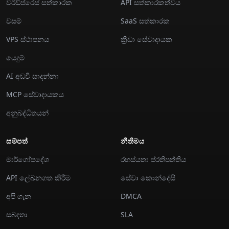
වර්ඩ්ප්රෙස් සත්කාරක
API සත්කාරකත්වය
වසම්
SaaS සත්කාරක
VPS ස්ථාපනය
ක්‍රීඩා සේවාදායක
යෙදුම්
AI අඩවි සාදන්නා
MCP සේවාදායකය
අනුබද්ධිතයන්
සම්පත්
නීතිමය
මාර්ගෝපදේශ
රහස්යතා ප්රතිපත්තිය
API ලේඛනගත කිරීම
සේවා කොන්දේසි
අපි ගැන
DMCA
සබඳතා
SLA