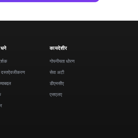
ाधने
कायदेशीर
दर्शक
गोपनीयता धोरण
 दस्तऐवजीकरण
सेवा अटी
याबद्दल
डीएमसीए
क
एसएलए
र