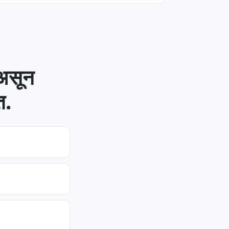
 असून
त.