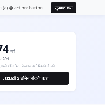
लन (e) @ action: button
सुरुवात करा
74
/वर्ष
49/वर्ष
ू शकते. अंतिम किंमत चेकआउटवर निश्चित केली जाते.
.studio डोमेन नोंदणी करा