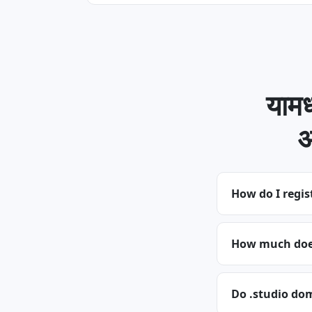
यामध
अ
How do I regis
How much does
Do .studio do