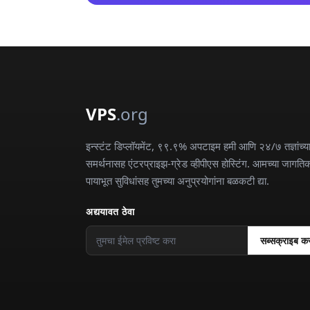
VPS
.org
इन्स्टंट डिप्लॉयमेंट, ९९.९% अपटाइम हमी आणि २४/७ तज्ञांच्य
समर्थनासह एंटरप्राइझ-ग्रेड व्हीपीएस होस्टिंग. आमच्या जागति
पायाभूत सुविधांसह तुमच्या अनुप्रयोगांना बळकटी द्या.
अद्ययावत ठेवा
सब्सक्राइब क