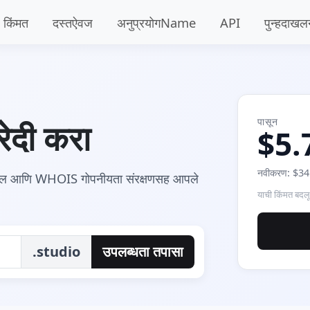
किंमत
दस्तऐवज
अनुप्रयोगName
API
पुन्हदाख
पासून
ेदी करा
$5.
नवीकरण: $34.
सएल आणि WHOIS गोपनीयता संरक्षणसह आपले
याची किंमत बदल
.studio
उपलब्धता तपासा