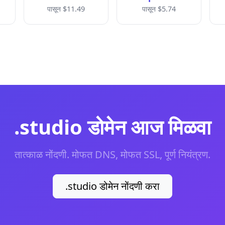
पासून $11.49
पासून $5.74
.studio डोमेन आज मिळवा
तात्काळ नोंदणी. मोफत DNS, मोफत SSL, पूर्ण नियंत्रण.
.studio डोमेन नोंदणी करा