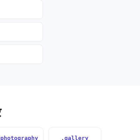
र
.photography
.gallery