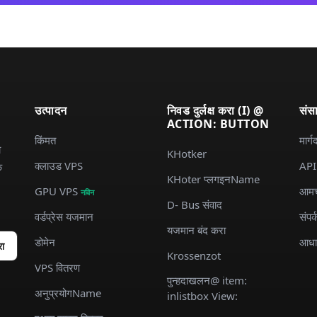
उत्पादन
निवड दुर्लक्ष करा (I) @
संस
ACTION: BUTTON
किंमत
मार्ग
ा
KHotker
क्लाउड VPS
API
क
KHoter प्लगइनName
GPU VPS
आमच्
नविन
D- Bus संवाद
वर्डप्रेस यजमान
संपर्
यजमान बंद करा
डोमेन
आधा
रा
Krossenzot
VPS वितरण
पुन्हदाखलन@ item:
अनुप्रयोगName
inlistbox View: