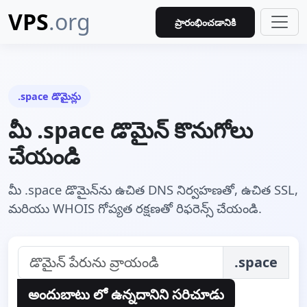
VPS
.org
ప్రారంభించడానికి
.space డొమైన్లు
మీ .space డొమైన్ కొనుగోలు
చేయండి
మీ .space డొమైన్‌ను ఉచిత DNS నిర్వహణతో, ఉచిత SSL,
మరియు WHOIS గోప్యత రక్షణతో రిఫరెన్స్ చేయండి.
.space
అందుబాటు లో ఉన్నదానిని సరిచూడు