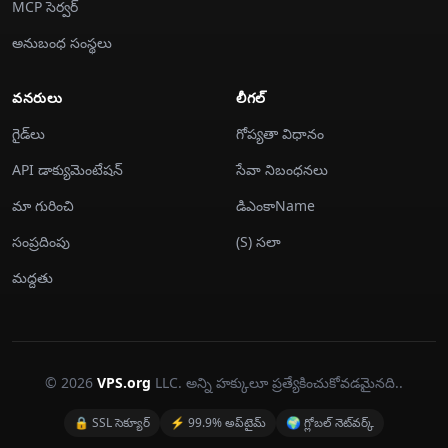
MCP సెర్వర్
అనుబంధ సంస్థలు
వనరులు
లీగల్
గైడ్‌లు
గోప్యతా విధానం
API డాక్యుమెంటేషన్
సేవా నిబంధనలు
మా గురించి
డిఎంకాName
సంప్రదింపు
(S) సలా
మద్దతు
© 2026
VPS.org
LLC. అన్ని హక్కులూ ప్రత్యేకించుకోవడమైనది..
🔒 SSL సెక్యూర్
⚡ 99.9% అప్‌టైమ్
🌍 గ్లోబల్ నెట్‌వర్క్