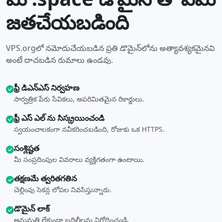
జతచేయబడింది
VPS.orgలో నమోదుచేయబడిన ప్రతి డొమైన్‌లోను అత్యావశ్యకమైనవి
అంటే దాచబడిన రుమాలు ఉండవు.
ఫ్రీ డిఎన్ఎస్ నిర్వహణ
సార్వత్రిక పేరు సేవికలు, అపరిమితమైన రికార్డులు.
ఫ్రీ ఎస్ ఎల్ ను సిస్క్రయించండి
స్వయంచాలకంగా నవీకరించబడింది, రోజుకు ఒక HTTPS.
సంశ్లిష్టత
మీ సంప్రదింపుల వివరాలు వ్యక్తిగతంగా ఉంటాయి.
తక్షణమే త్వరితగతిన
చెల్లింపు సెకన్ల లోపల నివసిస్తున్నారు.
డొమైన్ లాక్
అనుమతి లేకుండా బదిలీలను నిరోధించండి.