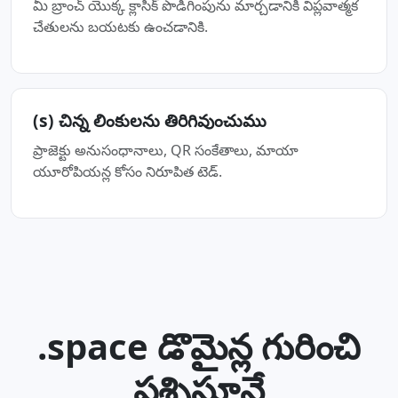
మీ బ్రాంచ్ యొక్క క్లాసిక్ పొడిగింపును మార్చడానికి విప్లవాత్మక
చేతులను బయటకు ఉంచడానికి.
(s) చిన్న లింకులను తిరిగివుంచుము
ప్రాజెక్టు అనుసంధానాలు, QR సంకేతాలు, మాయా
యూరోపియన్ల కోసం నిరూపిత టెడ్‌.
.space డొమైన్ల గురించి
ప్రశ్నిస్తూనే