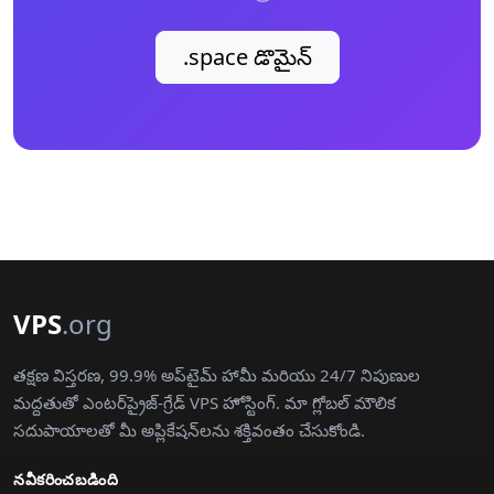
.space డొమైన్
VPS
.org
తక్షణ విస్తరణ, 99.9% అప్‌టైమ్ హామీ మరియు 24/7 నిపుణుల
మద్దతుతో ఎంటర్‌ప్రైజ్-గ్రేడ్ VPS హోస్టింగ్. మా గ్లోబల్ మౌలిక
సదుపాయాలతో మీ అప్లికేషన్‌లను శక్తివంతం చేసుకోండి.
నవీకరించబడింది