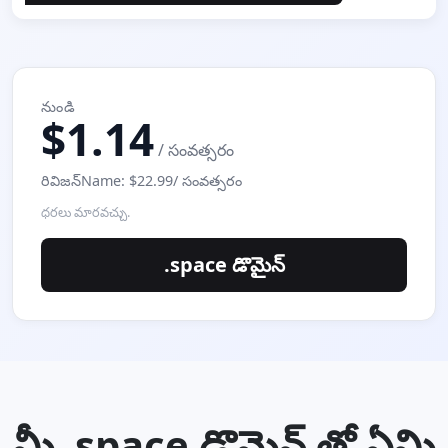
నుండి
$1.14
/ సంవత్సరం
రివిజన్Name: $22.99/ సంవత్సరం
ధరలు మారవచ్చు.
.space డొమైన్
మీ .space డొమైన్ తో ఏమి