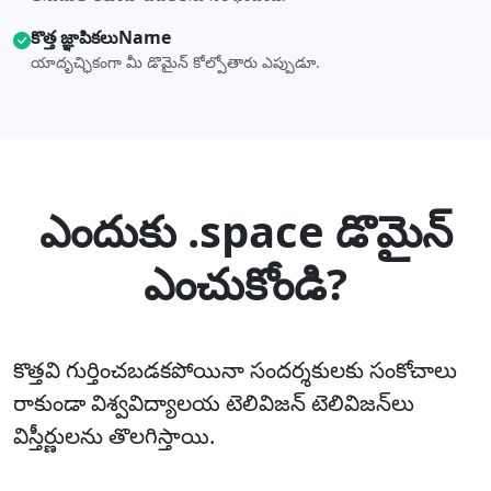
కొత్త జ్ఞాపికలుName
యాదృచ్ఛికంగా మీ డొమైన్ కోల్పోతారు ఎప్పుడూ.
ఎందుకు .space డొమైన్
ఎంచుకోండి?
కొత్తవి గుర్తించబడకపోయినా సందర్శకులకు సంకోచాలు
రాకుండా విశ్వవిద్యాలయ టెలివిజన్‌ టెలివిజన్‌లు
విస్తీర్ణులను తొలగిస్తాయి.