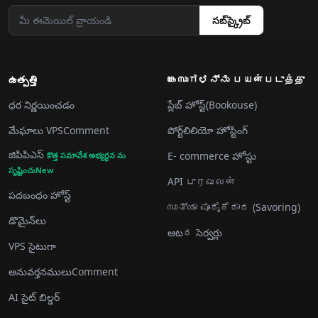
సబ్‌స్క్రైబ్
ఉత్పత్తి
കേസುಗಳನ್ನು பயன்படுத்து
ధర నిర్ణయించడం
ప్లేబ్ హోస్ట్(Bookouse)
మేఘాలు VPSComment
పోర్ట్‌లిలియో హోస్టింగ్
జిపిపిఎస్
E- commerce హోస్టు
కొత్త సమావేశ అభ్యర్థన ను
సృష్టించుNew
API புரவலன்
పదబంధం హోస్ట్
സാತ್ಯಾ ಪೂರೈಕೆದಾರ (Savoring)
డొమైన్‌లు
ఆటದ సెర్వర్లు
VPS సైటుగా
అనువర్తనములుComment
AI సైట్ బిల్డర్