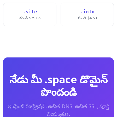
.site
.info
నుండి $79.06
నుండి $4.59
నేడు మీ .space డొమైన్
పొందండి
ఇంస్టెంట్ రిజిస్ట్రేషన్. ఉచిత DNS, ఉచిత SSL, పూర్తి
నియంత్రణ.