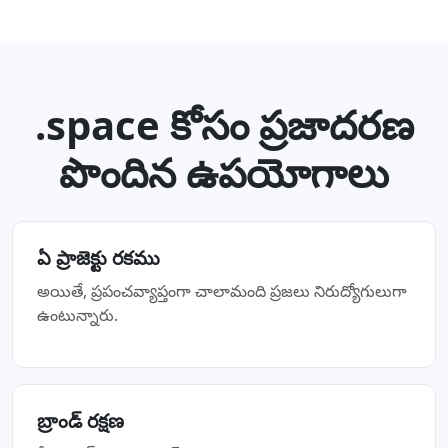
.space కోసం ప్రజాదరణ
పొందిన ఉపయోగాలు
ఏ ప్రాజెక్టు రకము
అయితే, ప్రపంచవ్యాప్తంగా చాలామంది ప్రజలు నిరుద్యోగులుగా
ఉంటున్నారు.
బ్రాండ్ రక్షణ