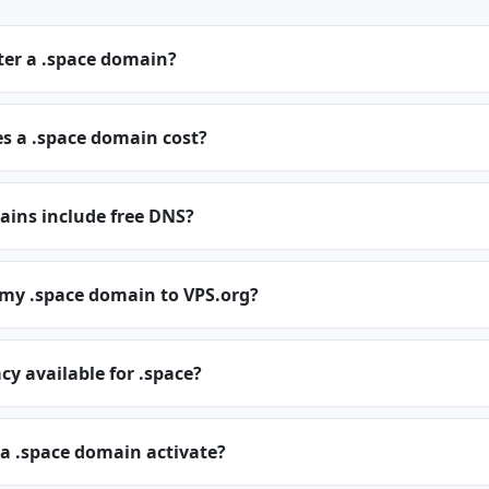
ter a .space domain?
 a .space domain cost?
ains include free DNS?
 my .space domain to VPS.org?
cy available for .space?
a .space domain activate?