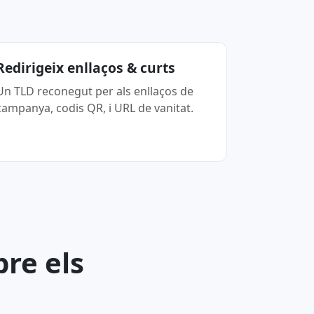
Redirigeix enllaços & curts
Un TLD reconegut per als enllaços de
campanya, codis QR, i URL de vanitat.
re els