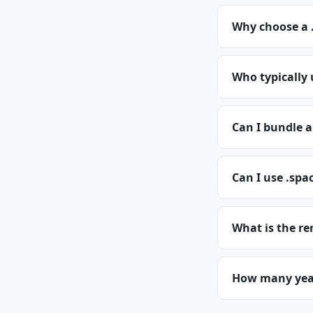
Why choose a 
Who typically
Can I bundle 
Can I use .spa
What is the re
How many years