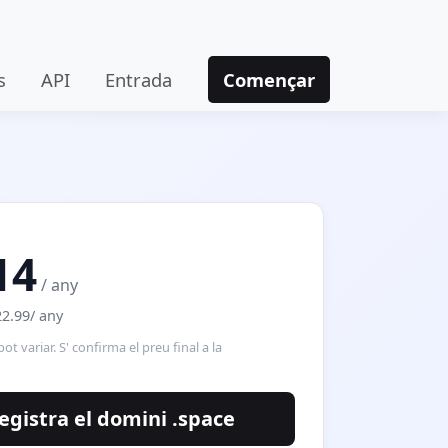
s
API
Entrada
Començar
14
/ any
22.99/ any
pot variar. S' confirma el preu final a la
egistra el domini .space