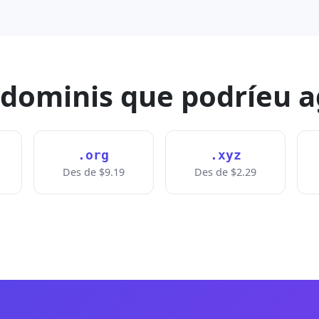
 dominis que podríeu 
.org
.xyz
Des de $9.19
Des de $2.29