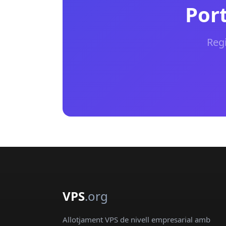
Port
Regi
VPS
.org
Allotjament VPS de nivell empresarial amb