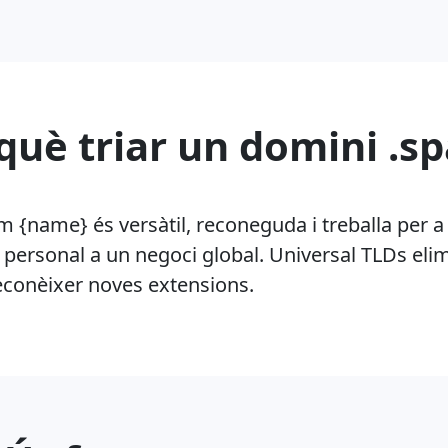
què triar un domini .s
 {name} és versàtil, reconeguda i treballa per a
c personal a un negoci global. Universal TLDs elimi
econèixer noves extensions.