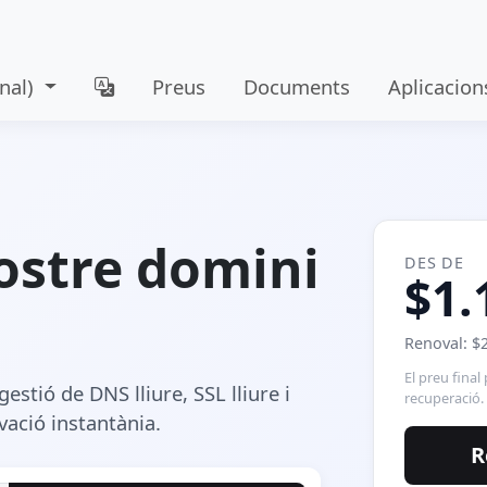
nal)
Preus
Documents
Aplicacion
ostre domini
DES DE
$1.
Renoval: $
El preu final 
estió de DNS lliure, SSL lliure i
recuperació.
vació instantània.
R