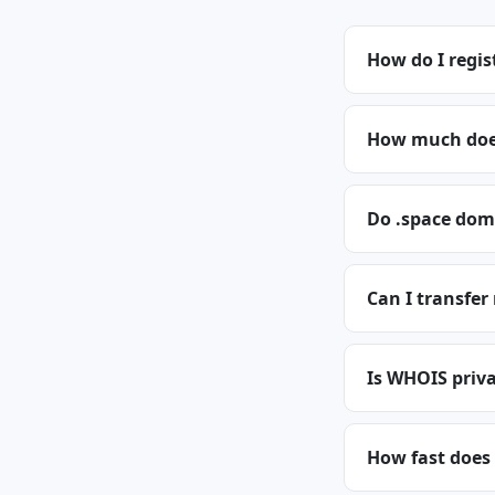
How do I regis
How much does
Do .space dom
Can I transfer
Is WHOIS priva
How fast does 