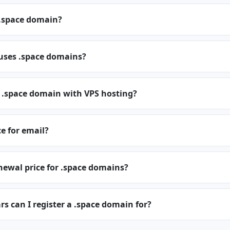
.space domain?
 uses .space domains?
a .space domain with VPS hosting?
ce for email?
newal price for .space domains?
 can I register a .space domain for?