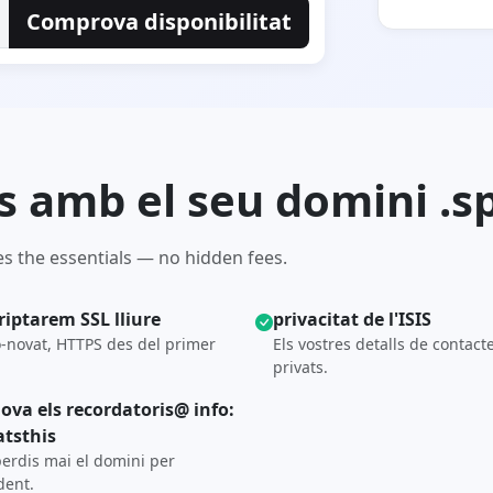
Comprova disponibilitat
òs amb el seu domini .s
s the essentials — no hidden fees.
riptarem SSL lliure
privacitat de l'ISIS
-novat, HTTPS des del primer
Els vostres detalls de contact
privats.
ova els recordatoris@ info:
tsthis
erdis mai el domini per
dent.