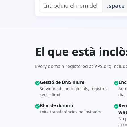
.space
El que està incl
Every domain registered at VPS.org include
Gestió de DNS lliure
Enc
Servidors de nom globals, registres
Auto
sense límit.
dia.
Bloc de domini
Ren
Evita transferències no invitades.
wha
No p
acci