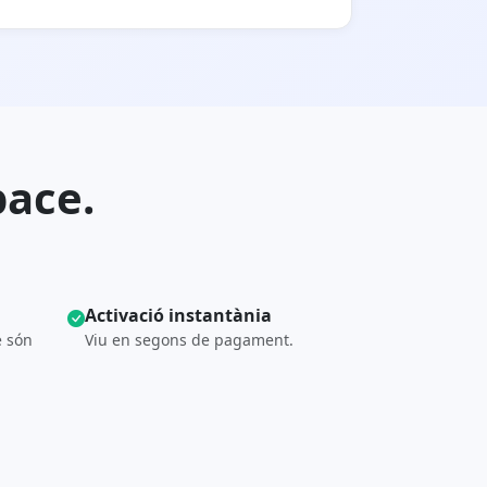
pace.
Activació instantània
e són
Viu en segons de pagament.