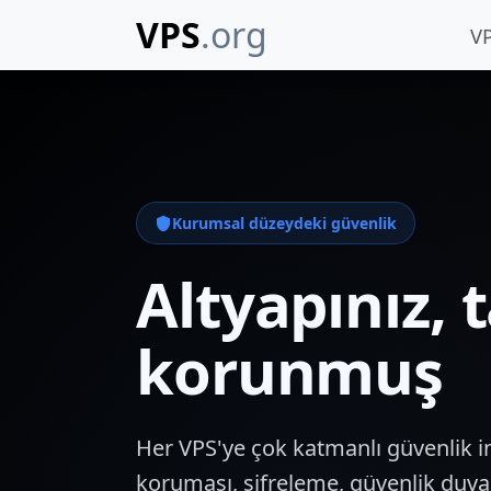
VPS
.org
V
Kurumsal düzeydeki güvenlik
Altyapınız
korunmuş
Her VPS'ye çok katmanlı güvenlik i
koruması, şifreleme, güvenlik duvar