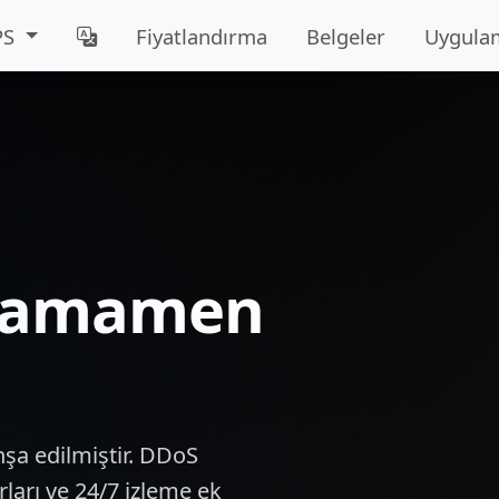
PS
Fiyatlandırma
Belgeler
Uygula
, tamamen
nşa edilmiştir. DDoS
ları ve 24/7 izleme ek