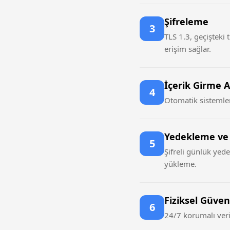
Şifreleme
3
TLS 1.3, geçişteki 
erişim sağlar.
İçerik Girme A
4
Otomatik sistemler 
Yedekleme ve
5
Şifreli günlük yede
yükleme.
Fiziksel Güven
6
24/7 korumalı veri