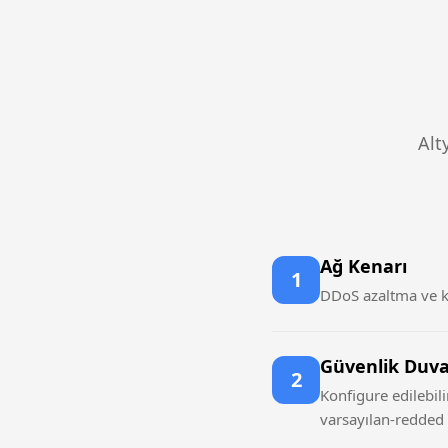
Alt
Ağ Kenarı
1
DDoS azaltma ve kö
Güvenlik Duva
2
Konfigure edilebil
varsayılan-redded p