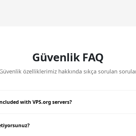
Güvenlik FAQ
Güvenlik özelliklerimiz hakkında sıkça sorulan sorula
ncluded with VPS.org servers?
retsiz olarak ağ seviyesinde DDoS koruması içerir. Altyapımız, o
DP amplifikasyon saldırılarını tespit eder ve azaltır. Gelişmiş koru
netiyorsunuz?
irilmiş azaltma sunuyoruz.