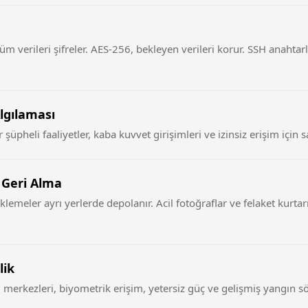
tüm verileri şifreler. AES-256, bekleyen verileri korur. SSH anahta
lgılaması
şüpheli faaliyetler, kaba kuvvet girişimleri ve izinsiz erişim için s
 Geri Alma
klemeler ayrı yerlerde depolanır. Acil fotoğraflar ve felaket kurtarm
lik
 merkezleri, biyometrik erişim, yetersiz güç ve gelişmiş yangın 