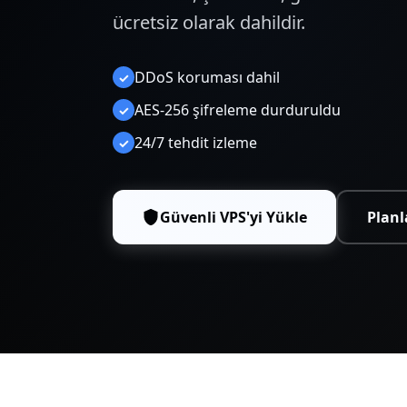
ücretsiz olarak dahildir.
DDoS koruması dahil
✓
AES-256 şifreleme durduruldu
✓
24/7 tehdit izleme
✓
Güvenli VPS'yi Yükle
Planl