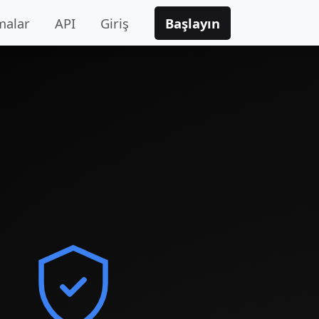
malar
API
Giriş
Başlayın