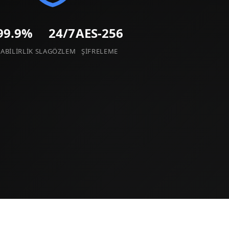
99.9%
24/7
AES-256
ABILIRLIK SLA
GÖZLEM
ŞIFRELEME