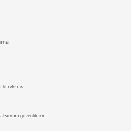
ruma
 filtreleme.
 Maksimum güvenlik için