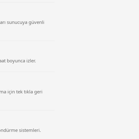
rları sunucuya güvenli
aat boyunca izler.
a için tek tıkla geri
söndürme sistemleri.