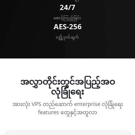
24/7
စောင့်ကြည့်ခြင်း
AES-256
လျှို့ဝှက်ချက်
အလွှာတိုင်းတွင်အပြည့်အဝ
လုံခြုံရေး
အားလုံး VPS တည်ဆောက် enterprise လုံခြုံရေး
features တွေနှင့်အတူလာ