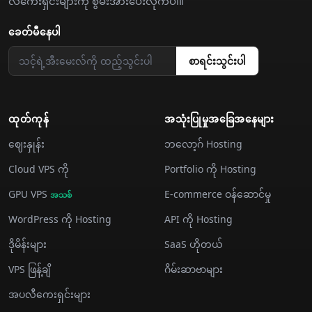
လီကေးရှင်းများကို စွမ်းအားပေးလိုက်ပါ။
ခေတ်မီနေပါ
စာရင်းသွင်းပါ
ထုတ်ကုန်
အသုံးပြုမှုအခြေအနေများ
ဈေးနှုန်း
ဘလော့ဂ် Hosting
Cloud VPS ကို
Portfolio ကို Hosting
GPU VPS
E-commerce ဝန်ဆောင်မှု
အသစ်
WordPress ကို Hosting
API ကို Hosting
ဒိုမိန်းများ
SaaS ဟိုတယ်
VPS ဖြန့်ချိ
ဂိမ်းဆာဗာများ
အပလီကေးရှင်းများ