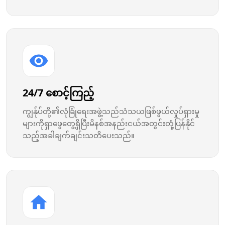
24/7 စောင့်ကြည့်
ကျွန်ုပ်တို့၏လုံခြုံရေးအဖွဲ့သည်သံသယဖြစ်ဖွယ်လှုပ်ရှားမှု
များကိုရှာဖွေတွေ့ရှိပြီးမိနစ်အနည်းငယ်အတွင်းတုံ့ပြန်နိုင်
သည့်အခါချက်ချင်းသတိပေးသည်။