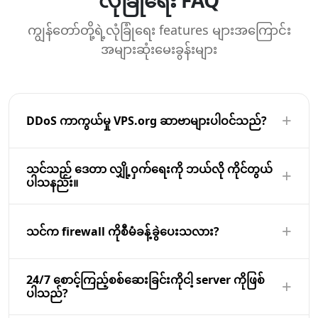
လုံခြုံရေး FAQ
ကျွန်တော်တို့ရဲ့လုံခြုံရေး features များအကြောင်း
အများဆုံးမေးခွန်းများ
+
DDoS ကာကွယ်မှု VPS.org ဆာဗာများပါဝင်သည်?
အားလုံး VPS.org ဆာဗာများအပိုကုန်ကျစရိတ်မရှိဘဲကွန်
သင်သည် ဒေတာ လျှို့ဝှက်ရေးကို ဘယ်လို ကိုင်တွယ်
+
ယက်အဆင့် DDoS ကာကွယ်ရေးပါဝင်သည်။ ကျွန်ုပ်
ပါသနည်း။
တို့၏အခြေခံအဆောက်အအုံအလိုအလျောက် volumetric
တိုက်ခိုက်မှု, SYN ရေကြီးမှုနှင့် UDP amplification
ကျွန်တော်တို့ဟာ transit နှင့်အနားယူနှစ်ဦးစလုံးအတွက်
+
တိုက်ခိုက်မှုများကိုရှာဖွေတွေ့ရှိပြီးလျှော့ချသည်။
encryption ကိုပေး. အားလုံးကွန်ရက် traffic ကို TLS နှင့်
သင်က firewall ကိုစီမံခန့်ခွဲပေးသလား?
မြင့်မားသောကာကွယ်ရေးအတွက်ကျွန်ုပ်တို့သည် 1 Tbps
အတူကာကွယ်ထားသည် 1.3, နှင့်အခမဲ့ SSL အသိအမှတ်ပြု
အထိတိုက်ခိုက်မှုများကိုကိုင်တွယ်နိုင်သည့်တိုးမြှင့်ထားသော
လွှာ Let\\u0027s Encrypt ကိုမှတဆင့်ပါဝင်သည်.
ဟုတ်ကဲ့. အားလုံး VPS သင်သည်သင်၏ထိန်းချုပ်မှု panel
24/7 စောင့်ကြည့်စစ်ဆေးခြင်းကိုငါ့ server ကိုဖြစ်
လျှော့ချမှုကိုပေးသည်။
+
သိုလှောင်မှု volumes များအနားယူတွင်သင်၏ဒေတာကာ
ကိုသို့မဟုတ်ကျွန်တော်တို့ရဲ့ API ကိုမှတဆင့်စီမံခန့်ခွဲ
ပါသည်?
ကွယ်ရန် AES-256 encryption ကိုအသုံးပြု. SSH access ကို
နိုင်သည်ဟု configurable firewall ကိုပါဝင်သည်. သင်သည်