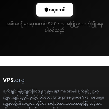
အခုစတင်
အစီအစဉ်များမှာစတင် $2.0 / လအပြည့်အဝလုံခြုံရေး
ပါဝင်သည်
VPS
.org
ချက်ချင်းဖြန့်ကျက်ခြင်း၊ ၉၉.၉% uptime အာမခံချက်နှင့် ၂၄/၇
ကျွမ်းကျင်သူပံ့ပိုးမှုတို့ပါဝင်သော Enterprise-grade VPS hosting။
ကျွန်ုပ်တို့၏ ကမ္ဘာလုံးဆိုင်ရာ အခြေခံအဆောက်အအုံဖြင့် သင့်အပ