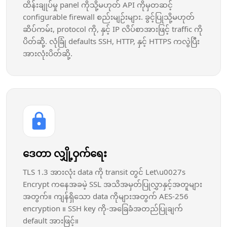
ထိန်းချုပ်မှု panel ကိုသို့မဟုတ် API ကိုမှတဆင့်
configurable firewall စည်းမျဉ်းများ. ခွင့်ပြုသို့မဟုတ်
ဆိပ်ကမ်း, protocol ကို, နှင့် IP လိပ်စာအားဖြင့် traffic ကို
ပိတ်ဆို့. လုံခြုံ defaults SSH, HTTP, နှင့် HTTPS ကလွဲပြီး
အားလုံးပိတ်ဆို့.
ဒေတာ လျှို့ဝှက်ရေး
TLS 1.3 အားလုံး data ကို transit တွင် Let\u0027s
Encrypt ကနေအခမဲ့ SSL အသိအမှတ်ပြုလွှာနှင့်အတူများ
အတွက်။ ကျန်ရှိသော data ကိုများအတွက် AES-256
encryption ။ SSH key ကို-အခြေခံအတည်ပြုချက်
default အားဖြင့်။