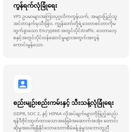
ကွန်ရက်လုံခြုံရေး
VPS ဥပမာများအကြားပုဂ္ဂလိကကွန်ယက်, အများပြည်သူ
အင်တာနက်မှသီးခြား. ကျွန်တော်တို့ရဲ့ဒေတာစင်တာကိုမ
ထွက်ခွာသော Encrypted အတွင်းပိုင်းtraffic. ဒေတာဘေ့
စနှင့်အတွင်းပိုင်းဝန်ဆောင်မှုများအတွက်အလွန်
ကောင်းမွန်သော.
စည်းမျဉ်းစည်းကမ်းနှင့် သီးသန့်လုံခြုံရေး
GDPR, SOC 2, နှင့် HIPAA လိုအပ်ချက်များကိုဖြည့်ဆည်း
ရန်ဒီဇိုင်းထုတ်ထားသောအခြေခံအဆောက်အအုံ။ တောင်း
ဆိုမှုအပေါ်ရရှိနိုင်သောဒေတာစီမံခန့်ခွဲမှုသဘောတူညီ