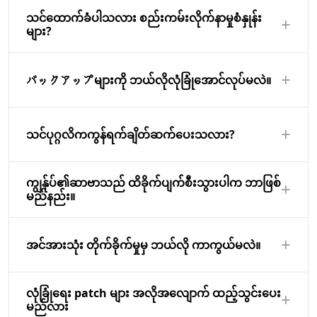
default အားဖြင့် key ကို-based authentication ကို
ဆိပ်ကမ်း, protocol ကို, နှင့် IP လိပ်စာအားဖြင့် traffic ကို
ဟုတ်ကဲ့. ကျွန်တော်တို့ရဲ့အခြေခံအဆောက်အအုံ
သင်ထောက်ခံပါသလား စည်းကမ်းလိုက်နာမှုစံနှုန်း
အသုံးပြု.
ခွင့်ပြုသို့မဟုတ်တားဆီးဖို့စည်းမျဉ်းစည်းကမ်းများကိုဖန်တီး
+
anomalies, ဝင်ရောက်စွက်ဖက်မှုစမ်းသပ်မှု, နှင့်စွမ်းဆောင်
များ?
နိုင်ပါတယ်. Default စည်းမျဉ်းစည်းကမ်းများ SSH ကိုကလွဲ
ရည်ပြဿနာများကို detect လုပ်နိုင်သောအလိုအလျောက်
ပြီးအားလုံးဝင်ရောက်လာသော traffic ကိုတားဆီး, HTTP, နှင့်
စနစ်များအားဖြင့်နာရီပတ်လုံးစောင့်ကြည့်နေသည်။
ကျွန်ုပ်တို့၏အခြေခံအဆောက်အအုံသည်သင်တို့ GDPR,
HTTPS.
+
အန္တရာယ်တစ်ခုကို detect လုပ်နိုင်လျှင်ကျွန်ုပ်တို့၏လုံခြုံရေး
SOC 2, နှင့် HIPAA အပါအဝင်အများပြည်သူလိုက်နာမှု
バックアップများကို ဘယ်လိုလုံခြုံအောင်လုပ်မလဲ။
အဖွဲ့သည်ချက်ချင်းသတိပေးပြီးမိနစ်အနည်းငယ်အတွင်း
လိုအပ်ချက်များကိုတွေ့ဆုံရန်ကူညီရန်ဒီဇိုင်းထုတ်ထားသည်။
တုံ့ပြန်နိုင်သည်။
ကျွန်ုပ်တို့သည်ဒေတာစီမံခန့်ခွဲမှုသဘောတူညီချက်,
အားလုံး backups AES-256 နှင့်အတူ encrypted ဖြစ်ပြီး
+
စာရင်းစစ်မှတ်တမ်းများ, နှင့်ဒေတာနေထိုင်ခွင့်ရွေးချယ်စရာ
သင်၏ VPS မှသီးခြားရုပ်ပိုင်းဆိုင်ရာနေရာတွင်သိမ်းဆည်း
သင်ပုဂ္ဂလိကကွန်ရက်ချိတ်ဆက်ပေးသလား?
များကိုပေးသည်။ တိကျသောလိုက်နာမှုစာရွက်စာတမ်းများ
ထား. အလိုအလျောက် backups နေ့စဉ် run ပြီး7ရက်ကြာ
အတွက်ကျွန်ုပ်တို့၏အဖွဲ့ကိုဆက်သွယ်ပါ။
ထိန်းသိမ်းထားကြသည်. သင်သည်သင်၏ထိန်းချုပ်မှု panel
ဟုတ်ကဲ့. သင်လုံးဝအများပြည်သူအင်တာနက်မှသီးခြားဖြစ်
ကျွန်ုပ်၏ဆာဗာသည် ထိခိုက်ပျက်စီးသွားပါက ဘာဖြစ်
+
ကိုမှမည်သည့်အချိန်တွင်ချက်ချင်း encrypted snapshots
ကြသည်ကိုသင်၏ VPS ဥပမာအကြားပုဂ္ဂလိကကွန်ယက်ကို
မည်နည်း။
ဖန်တီးနိုင်ပါတယ်.
ဖန်တီးနိုင်ပါတယ်. ပုဂ္ဂလိကကွန်ယက်traffic အခမဲ့ဖြစ်
ပါသည်, လျှို့ဝှက်ချက်ကို, နှင့်ကျွန်တော်တို့ရဲ့ဒေတာစင်တာ
ကျွန်တော်တို့ဟာအန္တရာယ်ရှိသောဆာဗာတစ်ခုကိုရှာဖွေတွေ့ရှိ
+
ကိုမထွက်ခွာ. ဒါဟာဒေတာဘေ့စဆာဗာများနှင့်အတွင်းပိုင်း
လျှင်, ကျနော်တို့ချက်ချင်းကွန်ယက်မှခွဲခြားနှင့်သင်အသိပေး.
အင်အားသုံး တိုက်ခိုက်မှုမှ ဘယ်လို ကာကွယ်မလဲ။
API များများအတွက်အလွန်ဖြစ်ပါသည်.
ကျွန်တော်တို့ရဲ့ထောက်ခံမှုအဖွဲ့ကသင်စုံစမ်းစစ်ဆေးကူညီနိုင်
ပါတယ်, သန့်ရှင်းတဲ့ backup ကိုမှ restore, နှင့်အနာဂတ်
ကျွန်ုပ်တို့၏ဆာဗာများ brute-force SSH စမ်းသပ်မှုများကို
လုံခြုံရေး patch များ အလိုအလျောက် ထည့်သွင်းပေး
+
တိုက်ခိုက်မှုများကိုဆန့်ကျင်သင့်ရဲ့ဆာဗာကိုခိုင်မာစေ. ကျ
တားဆီးဖို့ pre-configured fail2ban ပါဝင်. များစွာသောမ
မည်လား
နော်တို့လည်း post-ဖြစ်ရပ်အစီရင်ခံစာများပေး.
အောင်မြင်သော login စမ်းသပ်မှုများပြီးနောက်, ချိုးဖောက်