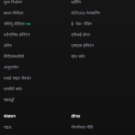
मूल्य निर्धारण
ब्लॉगिंग
बादल वीपीएस
पोर्टfolio मेजबानिंग
जीपीयू वीपीएस
ई- पैक- पैकिंग
नया
वर्डग्रेसिव होस्टिंग
एपीआई होस्ट
डोमेन
एसएएस होस्टिंग
वीपीएक्सलॉकी
खेल सर्वर
अनुप्रयोग
एआई साइट बिल्डर
एमसीपी सर्वर
सहबद्धों
संसाधन
लीगल
गाइड
गोपनीयता नीति