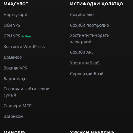
МАҲСУЛОТ
ИСТИФОДАИ ҲОЛАТҲО
Нархгузорӣ
Соҳиби блог
Оби VPS
Соҳиби портфолио
Хостинги тиҷорати
GPU VPS
& Нав
электронӣ
Хостинги WordPress
Соҳиби API
Доменҳо
Хостинги SaaS
Воҳиди VPS
Серверҳои Бозӣ
Барномаҳо
Созандаи сайти зеҳни
сунъӣ
Сервери MCP
Шарикон
МАНОБЕЪ
ҲУҚУҚИ МУАЛЛИФ