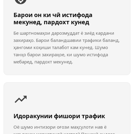
Барои он ки чӣ истифода
мекунед, пардохт кунед
Бе шартномаҳои дарозмуддат ё зиёд кардани
захираҳо. Барои баландшавии трафики баланд,
ҳангоми коҳиши талабот кам кунед. Шумо
танҳо барои захираҳое, ки шумо истифода
мебаред, пардохт мекунед.
Идоракунии фишори трафик
Оё шумо интизори оғози маҳсулоти нав ё
маъракаи маркетингӣ ҳастед? Пешакӣ андоза