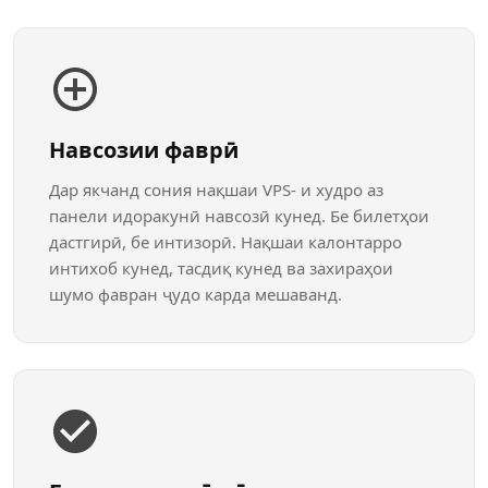
Навсозии фаврӣ
Дар якчанд сония нақшаи VPS- и худро аз
панели идоракунӣ навсозӣ кунед. Бе билетҳои
дастгирӣ, бе интизорӣ. Нақшаи калонтарро
интихоб кунед, тасдиқ кунед ва захираҳои
шумо фавран ҷудо карда мешаванд.