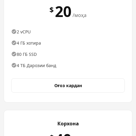
20
$
/моҳа
2 vCPU
4 ГБ хотира
80 ГБ SSD
4 ТБ Дарозии банд
Оғоз кардан
Корхона