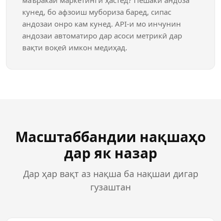
кунед, бо афзоиш мубориза баред, сипас
андозаи онро кам кунед. API-и мо инчунин
андозаи автоматиро дар асоси метрикӣ дар
вақти воқеӣ имкон медиҳад.
Масштаббандии нақшаҳо
дар як назар
Дар ҳар вақт аз нақша ба нақшаи дигар
гузаштан