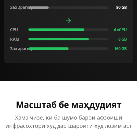
Захирагоҳ
80 GB
CPU
4 vCPU
RAM
8 GB
Захирагоҳ
160 GB
Масштаб бе маҳдудият
Ҳама чизе, ки ба шумо барои афзоиши
инфрасохтори худ дар шароити худ лозим аст