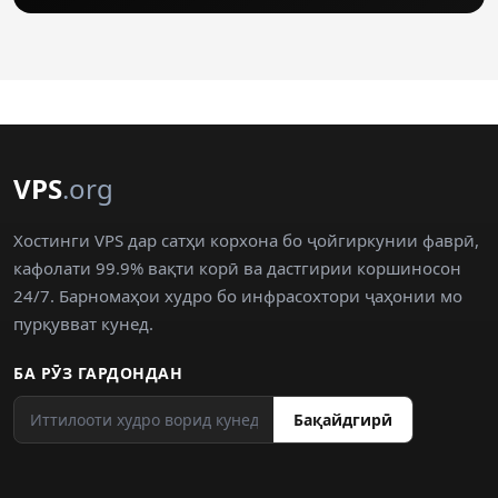
VPS
.org
Хостинги VPS дар сатҳи корхона бо ҷойгиркунии фаврӣ,
кафолати 99.9% вақти корӣ ва дастгирии коршиносон
24/7. Барномаҳои худро бо инфрасохтори ҷаҳонии мо
пурқувват кунед.
БА РӮЗ ГАРДОНДАН
Бақайдгирӣ