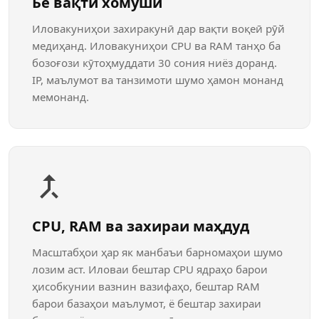
Бе вақти хомӯшӣ
Иловакуниҳои захиракунӣ дар вақти воқеӣ рӯй
медиҳанд. Иловакуниҳои CPU ва RAM танҳо ба
бозоғози кӯтоҳмуддати 30 сония ниёз доранд.
IP, маълумот ва танзимоти шумо ҳамон монанд
мемонанд.
CPU, RAM ва захираи маҳдуд
Масштабҳои ҳар як манбаъи барномаҳои шумо
лозим аст. Иловаи бештар CPU ядраҳо барои
ҳисобкунии вазнин вазифаҳо, бештар RAM
барои базаҳои маълумот, ё бештар захираи