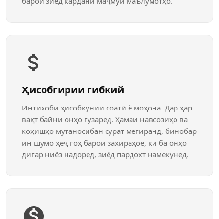
барои зиёд кардани маҷмӯи маълумотҳо.
Ҳисобгирии гибкий
Интихоби ҳисобкунии соатӣ ё моҳона. Дар ҳар
вақт байни онҳо гузаред. Ҳамаи навсозиҳо ва
коҳишҳо мутаносибан сурат мегиранд, бинобар
ин шумо ҳеҷ гоҳ барои захираҳое, ки ба онҳо
дигар ниёз надоред, зиёд пардохт намекунед.