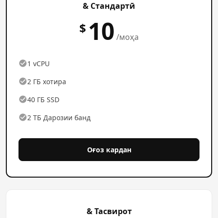
& Стандартӣ
10
$
/моҳа
1 vCPU
2 ГБ хотира
40 ГБ SSD
2 ТБ Дарозии банд
Оғоз кардан
& Тасвирот