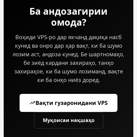
боркунии CPU, фишор дар хотира ё суръати
Ба андозагирии
дархостҳо якҷоя кунед.
омода?
Воҳиди VPS-ро дар якчанд дақиқа насб
кунед ва онро дар ҳар вақт, ки ба шумо
лозим аст, андоза кунед. Бе шартномаҳо,
бе зиёд кардани захираҳо, танҳо
захираҳое, ки ба шумо лозиманд, вақте
ки ба онҳо ниёз доред.
Вақти гузаронидани VPS
Муқоисаи нақшаҳо