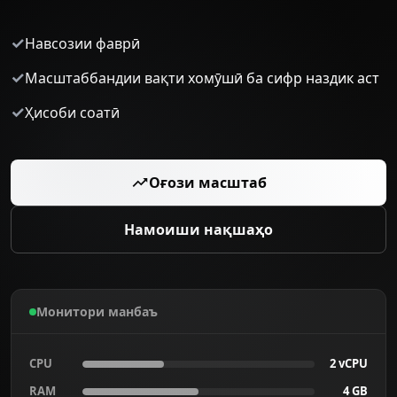
✓
Навсозии фаврӣ
✓
Масштаббандии вақти хомӯшӣ ба сифр наздик аст
✓
Ҳисоби соатӣ
Оғози масштаб
Намоиши нақшаҳо
Монитори манбаъ
CPU
2 vCPU
RAM
4 GB