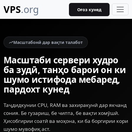
VPS
.org
Оғоз кунед
Масштабонӣ дар вақти талабот
Масштаби сервери худро
ба зудӣ, танҳо барои он ки
шумо истифода мебаред,
пардохт кунед
Таҷдидкунии CPU, RAM ва захиракунӣ дар якчанд
сония. Бе гузариш, бе чипта, бе вақти хомӯшӣ.
Ҳисобгирии соатӣ ва моҳона, ки ба боргирии кори
шумо мувофиқ аст.