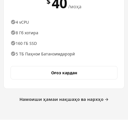
40
$
/моҳа
4 vCPU
8 Гб хотира
160 ГБ SSD
5 ТБ Паҳнои Батанзимдарорӣ
Оғоз кардан
Намоиши ҳамаи нақшаҳо ва нархҳо →