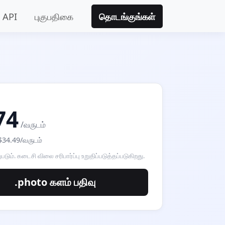
API
புகுபதிகை
தொடங்குங்கள்
்
74
/வருடம்
: $34.49/வருடம்
டும். கடைசி விலை சரிபார்ப்பு உறுதிப்படுத்தப்படுகிறது.
.photo களம் பதிவு