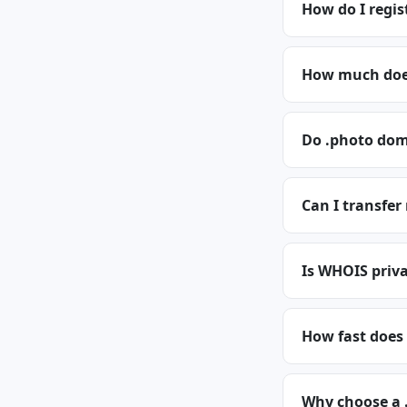
How do I regis
How much does
Do .photo dom
Can I transfer
Is WHOIS priva
How fast does
Why choose a 