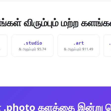
ீங்கள் விரும்பும் மற்ற களங்க
.studio
.art
4
& அனுப்புநர் $5.74
& அனுப்புநர் $11.49
் .photo களத்தை இன்று ப