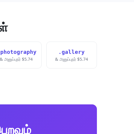
ள்
.photography
.gallery
& அனுப்புநர் $5.74
& அனுப்புநர் $5.74
ெறவும்