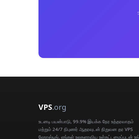
VPS
.org
உடனடி பயன்பாடு, 99.9% இயக்க நேர உத்தரவாதம்
மற்றும் 24/7 நிபுணர் ஆதரவுடன் நிறுவன தர VPS
ஹோஸ்டிங். எங்கள் உலகளாவிய உள்கட்டமைப்புடன் உங