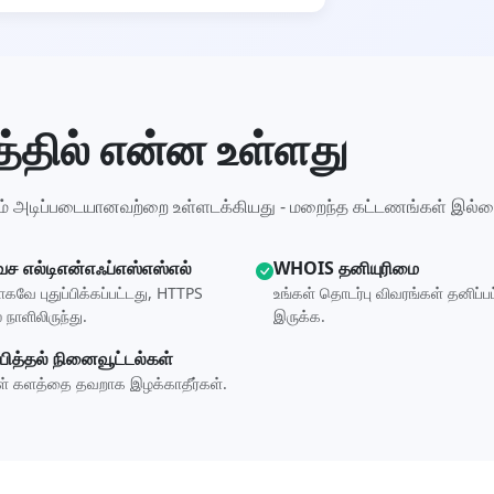
்தில் என்ன உள்ளது
ும் அடிப்படையானவற்றை உள்ளடக்கியது - மறைந்த கட்டணங்கள் இல்ல
ச எல்டிஎன்எஃப்எஸ்எஸ்எல்
WHOIS தனியுரிமை
கவே புதுப்பிக்கப்பட்டது, HTTPS
உங்கள் தொடர்பு விவரங்கள் தனிப்ப
 நாளிலிருந்து.
இருக்க.
ப்பித்தல் நினைவூட்டல்கள்
ள் களத்தை தவறாக இழக்காதீர்கள்.