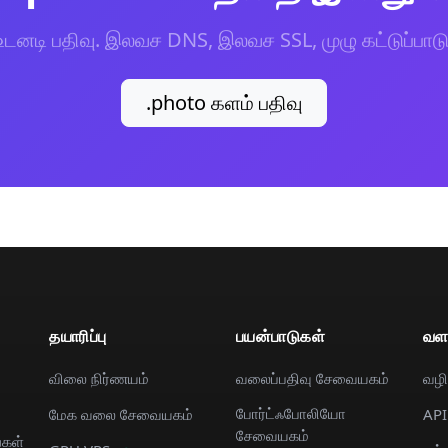
உடனடி பதிவு. இலவச DNS, இலவச SSL, முழு கட்டுப்பாடு
.photo களம் பதிவு
தயாரிப்பு
பயன்பாடுகள்
வள
விலை நிர்ணயம்
வலைப்பதிவு சேவையகம்
வழி
போர்ட்ஃபோலியோ
மேக வலை சேவையகம்
AP
சேவையகம்
்கள்