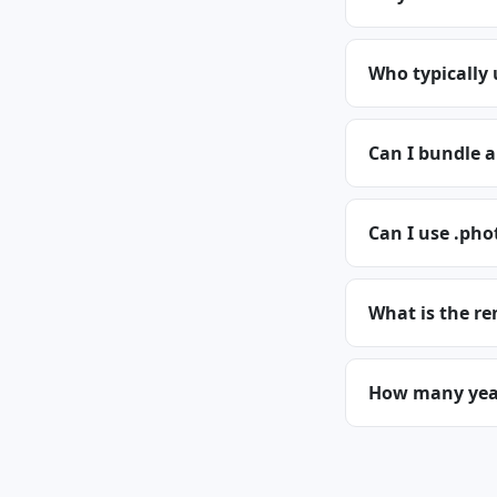
Who typically
Can I bundle 
Can I use .pho
What is the re
How many years