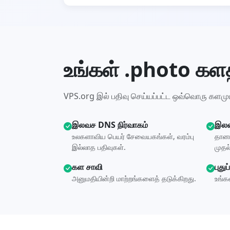
உங்கள் .photo களத
VPS.org இல் பதிவு செய்யப்பட்ட ஒவ்வொரு களம
இலவச DNS நிர்வாகம்
இலவ
உலகளாவிய பெயர் சேவையகங்கள், வரம்பு
தானா
இல்லாத பதிவுகள்.
முதல்
கள சாவி
புது
அனுமதியின்றி மாற்றங்களைத் தடுக்கிறது.
உங்க