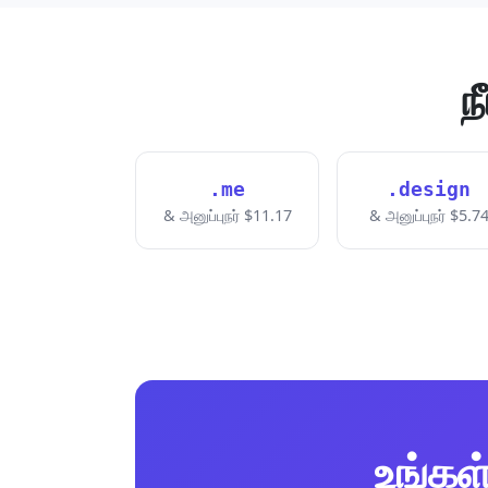
ந
.me
.design
& அனுப்புநர் $11.17
& அனுப்புநர் $5.7
உங்கள