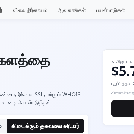
விலை நிர்ணயம்
ஆவணங்கள்
பயன்பாடுகள்
 களத்தை
& அனுப்புநர
$5.
புதுப்பித்தல்
விலைகள் மாறுப
ண்மை, இலவச SSL, மற்றும் WHOIS
். உடனடி செயல்படுத்தல்.
o
கிடைக்கும் தகவலை சரிபார்