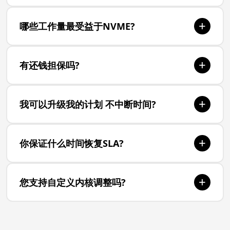
表、设定资源阈值警报并跟踪长期业绩趋势。所有监
所有 VPS 计划都包含对服务器有保证的专用 CPU 核
测数据都可以通过我们的REST API获得。
+
哪些工作量最受益于NVME?
心 。 与共享主机不同, 在共享主机中, CPU 时间由许
多用户分配, 您的核心专用于您的工作量 。 这确保了
数据库重度应用程序(MySQL、PostgreSQL、
即使在最高峰的交通时段, 也能够保持连贯和可预测
+
有还钱担保吗?
MongoDB)、电子商务平台、高流量网站、CI/CD管
的性能 。
道和实时分析都看到NVME存储的显著改善。 任何涉
是的,我们为所有VPS计划提供7天的回扣担保。如果
及经常读取和写磁盘的工作量都将受益于
+
我可以升级我的计划 不中断时间?
我们的表现在前7天内达到您的期望,请联系支持全额
NVME\\u0027s的上等IOPS和低等长期性。
退款。我们确信您会立即注意到差额。
计划升级可以随时从您的控制面板启动。 CPU 和
+
你保证什么时间恢复SLA?
RAM 升级在短暂重新启动后生效( 通常在30秒以内 )
。 存储升级在不要求重新启动的情况下进行现场更
我们保证99.9%的网络运行时间得到我们服务级协议
新。 所有更改都根据您的计费周期按比例调整 。
+
您支持自定义内核调整吗?
的支持。我们的基础设施使用多余的电力供应、
RAID存储阵列和自动故障系统。如果我们低于我们
是。 有了完全的根访问, 您可以完全控制内核参数、
的SLA,你就可以自动获得账户信用。预定的维护窗口
系统设置和 I/ O 排程器。 您可以调整您的服务器\\
提前72小时公布。