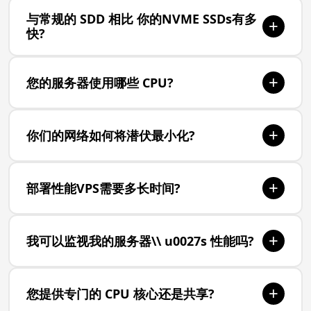
NVMe(非自动内存快递)是专门为闪存 SSDS设计的存
与常规的 SDD 相比 你的NVME SSDs有多
+
储协议。 与传统的 SATA SSDS不同, NVMe 驱动器通
快?
过 PCIe 公交车直接连接到CPU, 消除瓶颈, 并交付最
多7x读/ write 快速读/ write 速度。 这意味着更快的
我们的NVME SSDS提供连续阅读速度达3,00 MB/s和
+
启动时间、 更快的数据库查询和抓取程序性能 。
您的服务器使用哪些 CPU?
写速达3,000 MB/s。传统的 SATA SDS 最多能达到50
MB/s。\\ u0027 大约6-7x 快速输送量, 直接转化为更
我们使用最新一代的AMD EPYC 和 高单线时钟速度
快的页面负荷, 更快的数据库操作, 以及更好的整体服
+
你们的网络如何将潜伏最小化?
的 Intel Xeon 处理器。 这些企业级的 CPU 以硬件虚
务器反应能力 。
拟化、大型 L3 缓存和高内存带宽等功能在载荷下提
我们的服务器连接到配有冗余的10Gbps上行链路的
供一致的性能。 每个 VPS 都有专门的 CPU 核心, 不
+
部署性能VPS需要多长时间?
溢价第1级网络供应商。 我们直接和主要的ISP和内
是共享时间切片 。
容传送网络进行对等,以最大限度地减少跳跃和减少潜
您的高性能 VPS 在付款确认后2 - 5 分钟内部署并准
伏。 我们的网络全天候监控,自动故障,以确保一致
+
我可以监视我的服务器\\ u0027s 性能吗?
备就绪。 我们的自动供给系统会立即分配 NVME 存
性、低延迟的连通性。
储, 配置您的 CPU 核心, 并设置您选择的操作系统 。
是的,我们的控制面板对CPU的使用、内存消耗、磁盘
您\\ u0027 服务器运行后, 将立即通过电子邮件接收
+
您提供专门的 CPU 核心还是共享?
I/O 和网络流量进行实时监测。您可以查看历史图
登录证书 。