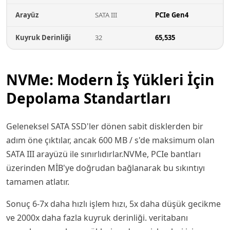
Arayüz
SATA III
PCIe Gen4
Kuyruk Derinliği
32
65,535
NVMe: Modern İş Yükleri İçin
Depolama Standartları
Geleneksel SATA SSD'ler dönen sabit disklerden bir
adım öne çıktılar, ancak 600 MB / s'de maksimum olan
SATA III arayüzü ile sınırlıdırlar.NVMe, PCIe bantları
üzerinden MİB'ye doğrudan bağlanarak bu sıkıntıyı
tamamen atlatır.
Sonuç 6-7x daha hızlı işlem hızı, 5x daha düşük gecikme
ve 2000x daha fazla kuyruk derinliği. veritabanı