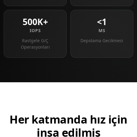
500K+
<1
IOPS
MS
Rastgele G/Ç
Depolama Gecikmesi
Operasyonları
Her katmanda hız için
inşa edilmiş