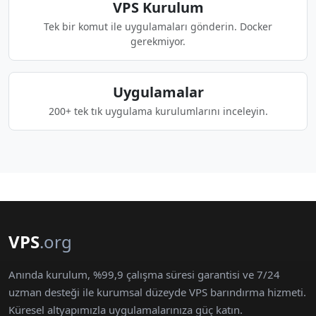
VPS Kurulum
Tek bir komut ile uygulamaları gönderin. Docker
gerekmiyor.
Uygulamalar
200+ tek tık uygulama kurulumlarını inceleyin.
VPS
.org
Anında kurulum, %99,9 çalışma süresi garantisi ve 7/24
uzman desteği ile kurumsal düzeyde VPS barındırma hizmeti.
Küresel altyapımızla uygulamalarınıza güç katın.