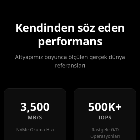
Kendinden söz eden
performans
Altyapımız boyunca ölçülen gerçek dünya
referansları
3,500
500K+
MB/S
IOPS
NVMe Okuma Hızı
Rastgele G/D
Operasyonları