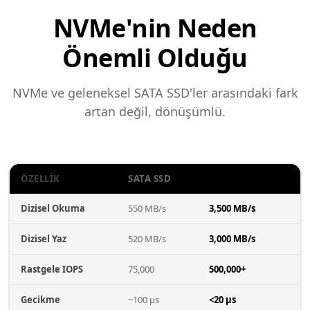
NVMe'nin Neden
Önemli Olduğu
NVMe ve geleneksel SATA SSD'ler arasındaki fark
artan değil, dönüşümlü.
ÖZELLIK
SATA SSD
NVME SSD
Dizisel Okuma
550 MB/s
3,500 MB/s
Dizisel Yaz
520 MB/s
3,000 MB/s
Rastgele IOPS
75,000
500,000+
Gecikme
~100 µs
<20 µs