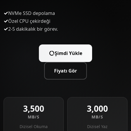
✓
NVMe SSD depolama
✓
Özel CPU çekirdeği
✓
2-5 dakikalık bir görev.
Şimdi Yükle
Fiyatı Gör
3,500
3,000
MB/S
MB/S
Dizisel Okuma
Dizisel Yaz