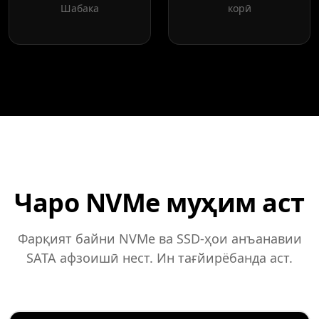
Шабака
корӣ
Чаро NVMe муҳим аст
Фарқият байни NVMe ва SSD-ҳои анъанавии
SATA афзоишӣ нест. Ин тағйирёбанда аст.