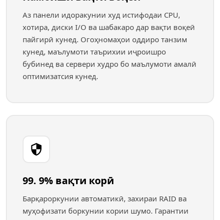
Аз панели идоракунии худ истифодаи CPU,
хотира, диски I/O ва шабакаро дар вақти воқеӣ
пайгирӣ кунед. Огоҳномаҳои оддиро танзим
кунед, маълумоти таърихии иҷроишро
бубинед ва сервери худро бо маълумоти амалӣ
оптимизатсия кунед.
99. 9% вақти корӣ
Барқароркунии автоматикӣ, захираи RAID ва
муҳофизати боркунии кории шумо. Гарантии