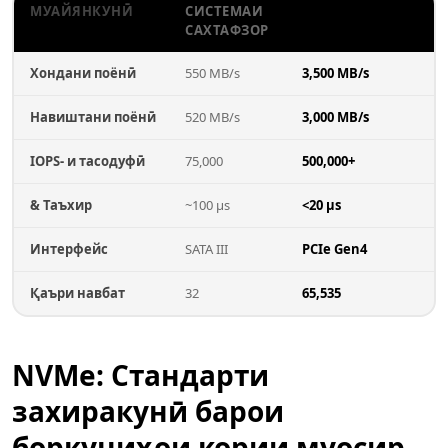
МУАЙЯНКУНӢ
СИСТЕМАИ
NVME SSD
САХТАФЗОР
Хондани поёнӣ
550 MB/s
3,500 MB/s
Навиштани поёнӣ
520 MB/s
3,000 MB/s
IOPS- и тасодуфӣ
75,000
500,000+
& Таъхир
~100 µs
<20 µs
Интерфейс
SATA III
PCIe Gen4
Қаъри навбат
32
65,535
NVMe: Стандарти
захиракунӣ барои
боркуниҳои кории муосир