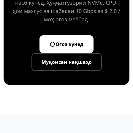
насб кунед. Ҳуҷҷатгузории NVMe, CPU-
ҳои махсус ва шабакаи 10 Gbps аз $ 2.0 /
моҳ оғоз меёбад.
Оғоз кунед
Муқоисаи нақшаҳо