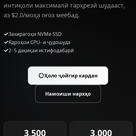
интиқоли максималӣ тарҳрезӣ шудааст,
аз $2.0/моҳа оғоз меёбад.
✓
Захирагоҳи NVMe SSD
✓
Ядроҳои CPU- и ҷудошуда
✓
2- 5 дақиқаи истифодабарӣ
Ҳоло ҷойгир кардан
Намоиши нархҳо
3,500
3,000