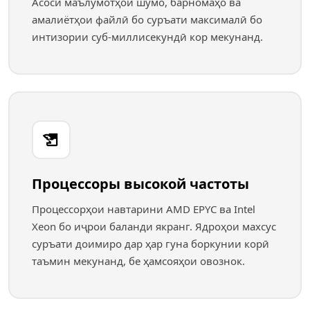
Асоси маълумотҳои шумо, барномаҳо ва
амалиётҳои файлӣ бо суръати максималӣ бо
интизории суб-миллисекундӣ кор мекунанд.
Процессоры высокой частоты
Процессорҳои навтарини AMD EPYC ва Intel
Xeon бо иҷрои баланди якранг. Ядроҳои махсус
суръати доимиро дар ҳар гуна боркунии корӣ
таъмин мекунанд, бе ҳамсояҳои овознок.