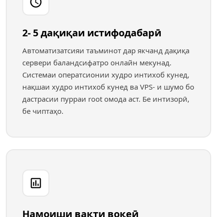
2- 5 дақиқаи истифодабарӣ
Автоматизатсияи таъминот дар якчанд дақиқа
сервери баландсифатро онлайн мекунад.
Системаи оператсионии худро интихоб кунед,
нақшаи худро интихоб кунед ва VPS- и шумо бо
дастрасии пурраи root омода аст. Бе интизорӣ,
бе чиптаҳо.
Намоиши вақти воқеӣ