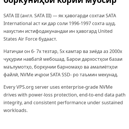
SATA III (англ. SATA III) — як ҳавогарди сохтаи SATA
International аст ки дар соли 1996-1997 сохта шуд.
нахустин истифодакунандаи ин ҳавогард United
States Air Force будааст.
Натиҷаи он 6- 7x тезтар, 5x камтар ва зиёда аз 2000x
чуқурии навбатӣ мебошад. Барои дархостҳои базаи
маълумотҳо, боркунии барномаҳо ва амалиётҳои
файлӣ, NVMe иҷрои SATA SSD- ро таъмин мекунад.
Every VPS.org server uses enterprise-grade NVMe
drives with power-loss protection, end-to-end data path
integrity, and consistent performance under sustained
workloads.