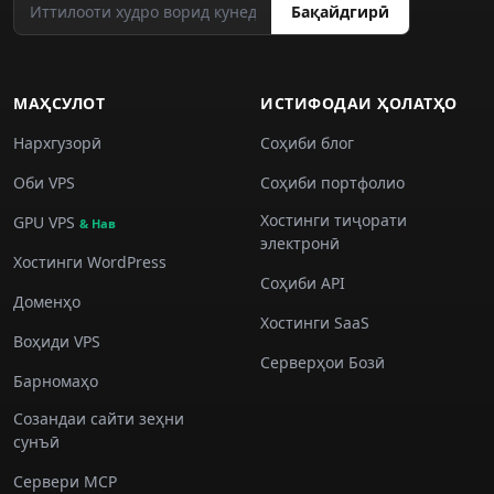
Бақайдгирӣ
МАҲСУЛОТ
ИСТИФОДАИ ҲОЛАТҲО
Нархгузорӣ
Соҳиби блог
Оби VPS
Соҳиби портфолио
Хостинги тиҷорати
GPU VPS
& Нав
электронӣ
Хостинги WordPress
Соҳиби API
Доменҳо
Хостинги SaaS
Воҳиди VPS
Серверҳои Бозӣ
Барномаҳо
Созандаи сайти зеҳни
сунъӣ
Сервери MCP