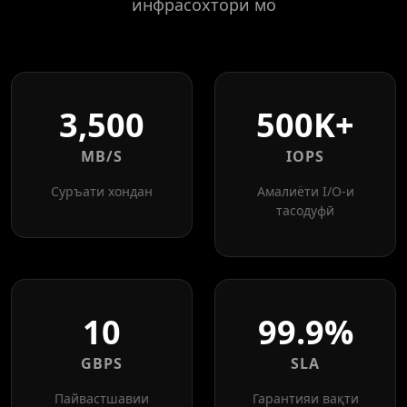
инфрасохтори мо
3,500
500K+
MB/S
IOPS
Суръати хондан
Амалиёти I/O-и
тасодуфӣ
10
99.9%
GBPS
SLA
Пайвастшавии
Гарантияи вақти