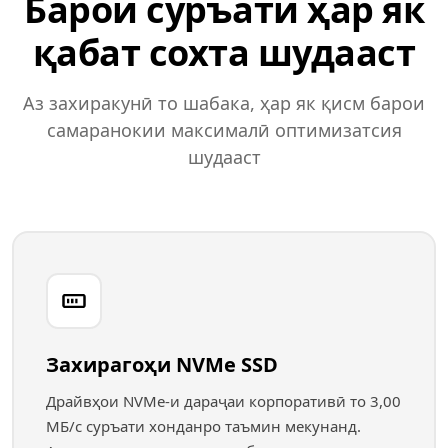
Барои суръати ҳар як
қабат сохта шудааст
Аз захиракунӣ то шабака, ҳар як қисм барои
самаранокии максималӣ оптимизатсия
шудааст
Захирагоҳи NVMe SSD
Драйвҳои NVMe-и дараҷаи корпоративӣ то 3,00
МБ/с суръати хонданро таъмин мекунанд.