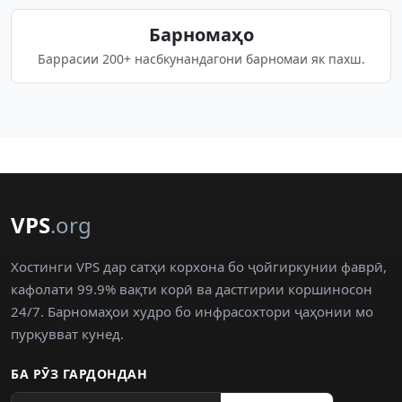
Барномаҳо
Баррасии 200+ насбкунандагони барномаи як пахш.
VPS
.org
Хостинги VPS дар сатҳи корхона бо ҷойгиркунии фаврӣ,
кафолати 99.9% вақти корӣ ва дастгирии коршиносон
24/7. Барномаҳои худро бо инфрасохтори ҷаҳонии мо
пурқувват кунед.
БА РӮЗ ГАРДОНДАН