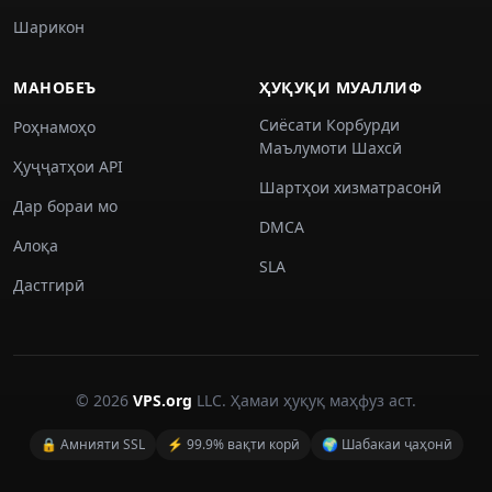
Шарикон
МАНОБЕЪ
ҲУҚУҚИ МУАЛЛИФ
Сиёсати Корбурди
Роҳнамоҳо
Маълумоти Шахсӣ
Ҳуҷҷатҳои API
Шартҳои хизматрасонӣ
Дар бораи мо
DMCA
Алоқа
SLA
Дастгирӣ
© 2026
VPS.org
LLC. Ҳамаи ҳуқуқ маҳфуз аст.
🔒 Амнияти SSL
⚡ 99.9% вақти корӣ
🌍 Шабакаи ҷаҳонӣ