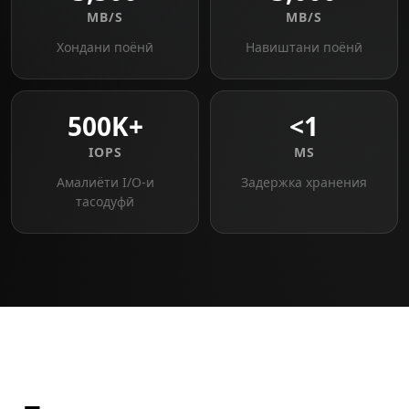
MB/S
MB/S
Хондани поёнӣ
Навиштани поёнӣ
500K+
<1
IOPS
MS
Амалиёти I/O-и
Задержка хранения
тасодуфӣ