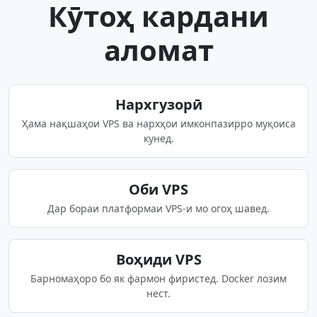
Кӯтоҳ кардани
аломат
Нархгузорӣ
Ҳама нақшаҳои VPS ва нархҳои имконпазирро муқоиса
кунед.
Оби VPS
Дар бораи платформаи VPS-и мо огоҳ шавед.
Воҳиди VPS
Барномаҳоро бо як фармон фиристед. Docker лозим
нест.