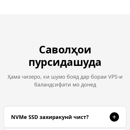
Саволҳои
пурсидашуда
Ҳама чизеро, ки шумо бояд дар бораи VPS-и
баландсифати мо донед
+
NVMe SSD захиракунӣ чист?