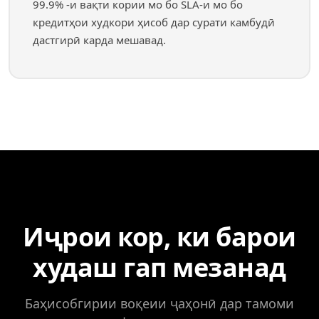
99.9% -и вақти кории мо бо SLA-и мо бо
кредитҳои худкори ҳисоб дар сурати камбудӣ
дастгирӣ карда мешавад.
Иҷрои кор, ки барои
худаш гап мезанад
Баҳисобгирии воқеии ҷаҳонӣ дар тамоми