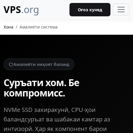
VPS
.org
Оғоз кунед
Хона
Амалиёти система
Амалиёти ниҳоят баланд
Суръати хом. Бе
компромисс.
NVMe SSD захиракунӣ, CPU-ҳои
баландсуръат ва шабакаи камтар аз
интизорӣ. Ҳар як компонент барои