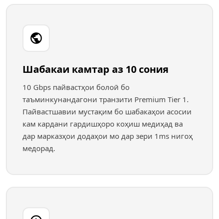
Шабакаи камтар аз 10 сония
10 Gbps пайвастҳои болоӣ бо
таъминкунандагони транзити Premium Tier 1.
Пайвастшавии мустақим бо шабакаҳои асосии
кам кардани гардишҳоро коҳиш медиҳад ва
дар марказҳои додаҳои мо дар зери 1ms нигоҳ
медорад.