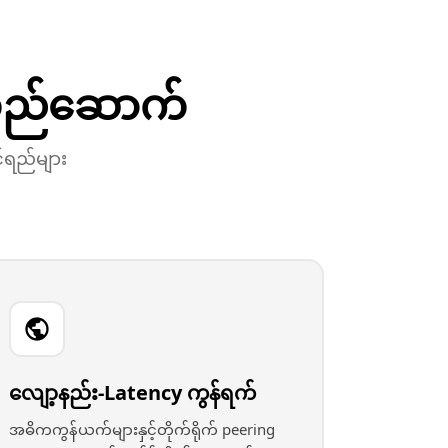
်တည်ဆောက်
င်ရည်များ
လျော့နည်း-Latency ကွန်ရက်
အဓိကကွန်ယက်များနှင့်တိုက်ရိုက် peering