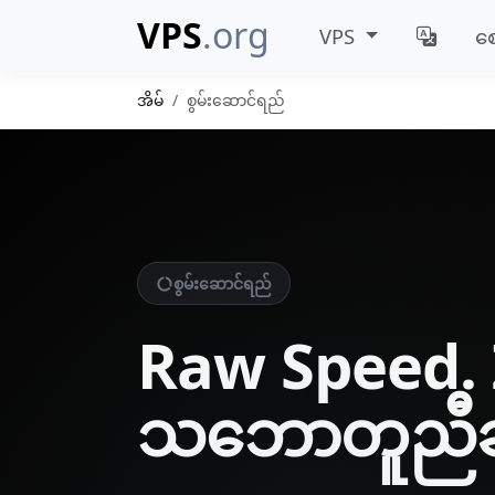
VPS
.org
VPS
ဈေ
အိမ်
စွမ်းဆောင်ရည်
စွမ်းဆောင်ရည်
Raw Speed. 
သဘောတူညီခ