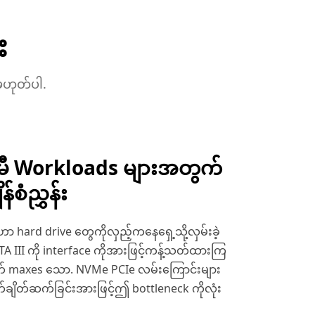
း
မဟုတ်ပါ.
ီ Workloads များအတွက်
န်စံညွှန်း
hard drive တွေကိုလှည့်ကနေရှေ့သို့လှမ်းခဲ့
TA III ကို interface ကိုအားဖြင့်ကန့်သတ်ထားကြ
က် maxes သော. NVMe PCIe လမ်းကြောင်းများ
က်ချိတ်ဆက်ခြင်းအားဖြင့်ဤ bottleneck ကိုလုံး