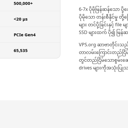
500,000+
6-7x ပိုမိုမြန်ဆန်သော ပို့ဆေ
ပိုမိုသော တန်းစီနိုင်မှု တ
<20 µs
များ တင်ပို့ခြင်းနှင့် fi
SSD များထက် ပို၍ မြန်ဆန်
PCIe Gen4
VPS.org ဆာဗာတိုင်းသည်စွ
65,535
တာလမ်းကြောင်းတည်ငြိမ်
တွင်တည်ငြိမ်သောစွမ်းဆ
drives များကိုအသုံးပြု