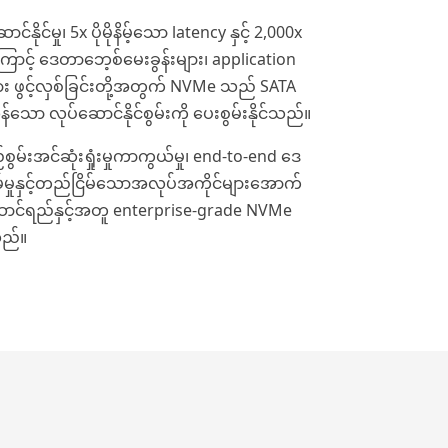
ာင်နိုင်မှု၊ 5x ပိုမိုနိမ့်သော latency နှင့် 2,000x
ို့ကြောင့် ဒေတာဘေ့စ်မေးခွန်းများ၊ application
le များ ဖွင့်လှစ်ခြင်းတို့အတွက် NVMe သည် SATA
သော လုပ်ဆောင်နိုင်စွမ်းကို ပေးစွမ်းနိုင်သည်။
မ်းအင်ဆုံးရှုံးမှုကာကွယ်မှု၊ end-to-end ဒေ
မှုနှင့်တည်ငြိမ်သောအလုပ်အကိုင်များအောက်
ောင်ရည်နှင့်အတူ enterprise-grade NVMe
သည်။