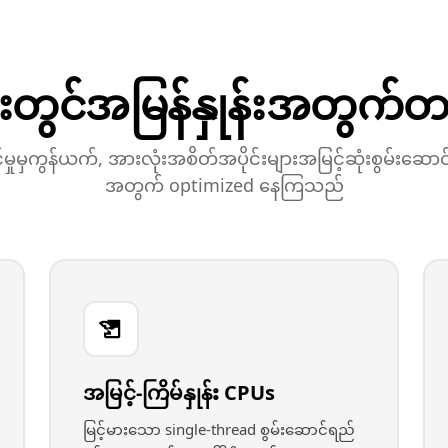
င်းတွင်အမြန်နှုန်းအတွက
်မှုမှကွန်ယက်, အားလုံးအစိတ်အပိုင်းများအမြင့်ဆုံးစွမ်းဆော
အတွက် optimized နေကြသည်
အမြင့်-ကြိမ်နှုန်း CPUs
မြင့်မားသော single-thread စွမ်းဆောင်ရည်