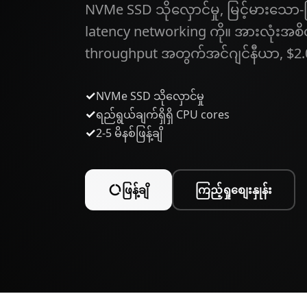
NVMe SSD သိုလှောင်မှု, မြင့်မားသော-ကြိမ်
latency networking ကို။ အားလုံးအစိတ
throughput အတွက်အင်ဂျင်နီယာ, $2.
✓
NVMe SSD သိုလှောင်မှု
✓
ရည်ရွယ်ချက်ရှိရှိ CPU cores
✓
2-5 မိနစ်ဖြန့်ချိ
ဖြန့်ချိ
ကြည့်ရှုစျေးနှုန်း