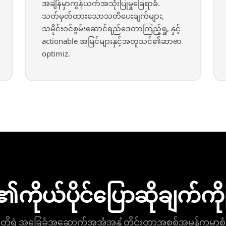
အချိန်မှာကွန်ယက်အသုံးပြုမှုခြေရာခံ.
သတ်မှတ်ထားသောသတိပေးချက်များ,
သမိုင်းဝင်စွမ်းဆောင်ရည်ဒေတာကြည့်ရှု, နှင့်
actionable အမြင်များနှင့်အတူသင်၏ဆာဗာ
optimiz.
၏ကိုယ်ပိုင်ပြောဆိုချက်က
တို့ရဲ့အခြေခံအဆောက်အအုံအနှံ့တိုင်းတာအစစ်အမှန်ကမ္ဘာ့စံချိ