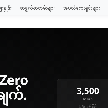
းနှုန်း
စာရွက်စာတမ်းများ
အပလီကေးရှင်းများ
Zero
3,500
ျက်.
MB/S
စီးရီးဖတ်ခြင်း