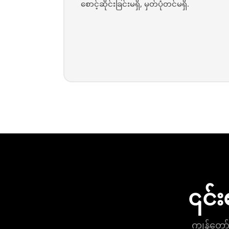
စောင့်ဆိုင်းခြင်းမရှိ, မှတ်ပုံတင်မရှိ.
၎င်း
ကျွန်တော်