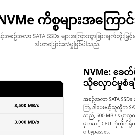
NVMe ကိစ္စများအကြောင်
င့်အစဉ်အလာ SATA SSDs များအကြားကွာခြားချက်တိုးမြှင့်
ဒါဟာပြောင်းလဲမှုဖြစ်ပါသည်.
NVMe: ခေတ်မ
သိုလှောင်မှုစံချိ
NVME SSD
အစဉ်အလာ SATA SSDs ဟာ 
3,500 MB/s
ကြ, ဒါပေမယ့်သူတို့က SA
သည်, 600 MB / s မှာထွ
3,000 MB/s
မှတဆင့် CPU ကိုတိုက်ရို
ဝ bypasses.