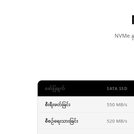
NVMe နှ
ဖော်ပြချက်
SATA SSD
စီးရီးဖတ်ခြင်း
550 MB/s
စီစဉ်ရေးသားခြင်း
520 MB/s