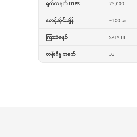
ရုတ်တရက် IOPS
75,000
စောင့်ဆိုင်းချိန်
~100 µs
ကြားခံစနစ်
SATA III
တန်းစီမှု အနက်
32