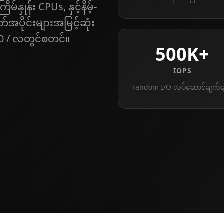
နှုန်း CPUs, နှင့်နိမ့်-
်အပိုင်းများအမြင့်ဆုံး
0 / လတွင်စတင်။
500K+
IOPS
random I/O လုပ်ဆောင်ချက်မ