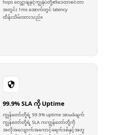
hops လျှော့ချနှင့်ကျွန်ုပ်တို့၏ဒေတာစင်တာ
အတွင်း 1ms အောက်တွင် latency
ထိန်းသိမ်းထားသည်။
99.9% SLA ကို Uptime
ကျွန်တော်တို့ရဲ့ 99.9% uptime အာမခံချက်
ကျွန်တော်တို့ရဲ့ SLA ကကျွန်တော်တို့ကို
အလိုအလျောက်အကောင့်ခရက်ဒစ်နှင့်အတူ