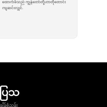
ထောက်ခံသည် ကျွန်တော်တို့ဟာတိုတောင်း
ကျဆင်းလျှင်.
ိုပြသ
န်စံညွှန်း