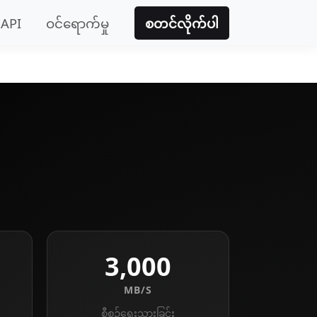
API
ဝင်ရောက်မှု
စတင်လိုက်ပါ
3,000
MB/S
စီစဉ်ရေးသားခြင်း