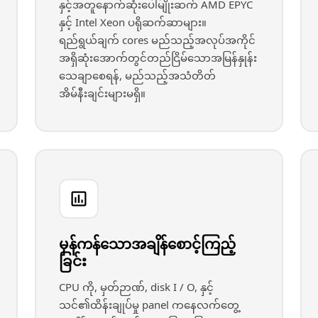
နှင့်အတူနောက်ဆုံးပေါ်မျိုးဆက် AMD EPYC
နှင့် Intel Xeon ပရိုဆက်ဆာများ။
ရည်ရွယ်ချက် cores မည်သည့်အလုပ်အကိုင်
အရှိဆုံးအောက်တွင်တည်ငြိမ်သောအမြန်နှုန်း
သေချာစေရန်, မည်သည့်အသံတိတ်
အိမ်နီးချင်းများမရှိ။
မှန်ကန်သောအချိန်စောင့်ကြည့်
ခြင်း
CPU ကို, မှတ်ဉာဏ်, disk I / O, နှင့်
သင်၏ထိန်းချုပ်မှု panel ကနေလက်တွေ့