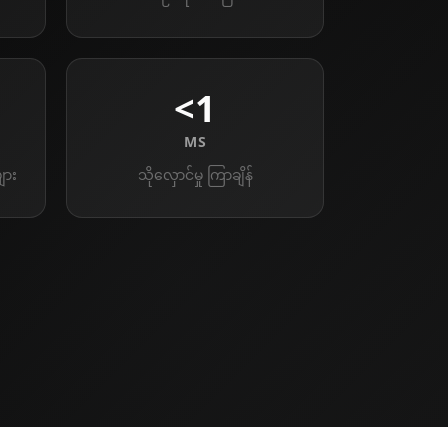
<1
MS
ျား
သိုလှောင်မှု ကြာချိန်