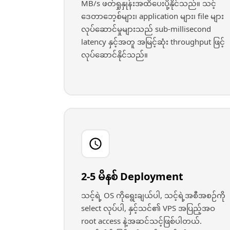
MB/s ဖတ်ရှုနှုန်းအထိပေးပို့နိုင်သည်။ သင့်
ဒေတာဘေ့စ်များ၊ application များ၊ file များ
လုပ်ဆောင်မှုများသည် sub-millisecond
latency နှင့်အတူ အမြင့်ဆုံး throughput ဖြင့်
လုပ်ဆောင်နိုင်သည်။
2-5 မိနစ် Deployment
သင့်ရဲ့ OS ကိုရွေးချယ်ပါ, သင့်ရဲ့အစီအစဉ်ကို
select လုပ်ပါ, နှင့်သင်၏ VPS အပြည့်အဝ
root access နဲ့အဆင်သင့်ဖြစ်ပါတယ်.