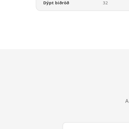
Dýpt biðröð
32
A