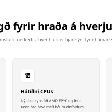
ð fyrir hraða á hverju
mslu til netkerfis, hver hluti er bjartsýni fyrir hámark
Hátíðni CPUs
Nýjasta kynslóð AMD EPYC og Intel
Xeon örgjörva með háum einföldum