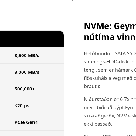
NVMe: Geyms
nútíma vinn
NVME SSD
Hefðbundnir SATA SSD-d
3,500 MB/s
snúnings-HDD-diskunum
tengi, sem er hámark 
3,000 MB/s
flöskuháls alveg með þ
brautir.
500,000+
Niðurstaðan er 6-7x hra
<20 µs
meiri biðröð dýpt.Fyrir
skrá aðgerðir, NVMe sk
PCIe Gen4
ekki passað.