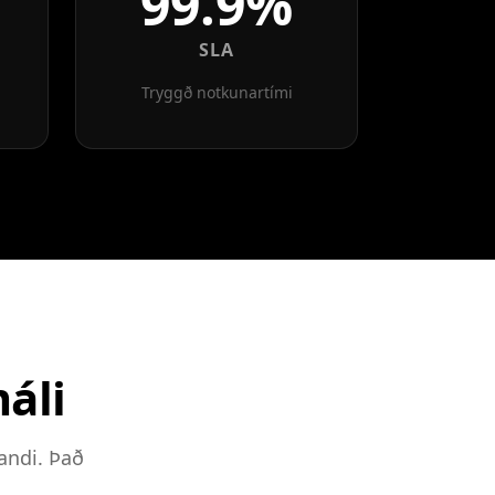
99.9%
SLA
Tryggð notkunartími
áli
andi. Það