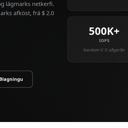
g lágmarks netkerfi.
rks afköst, frá $ 2.0
500K+
IOPS
Random I/ O aðgerðir
rðlagningu