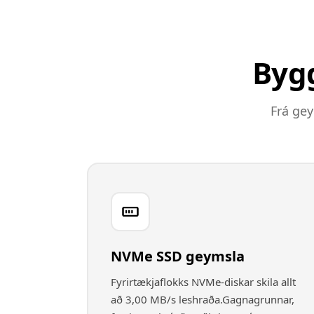
Bygg
Frá gey
NVMe SSD geymsla
Fyrirtækjaflokks NVMe-diskar skila allt
að 3,00 MB/s leshraða.Gagnagrunnar,