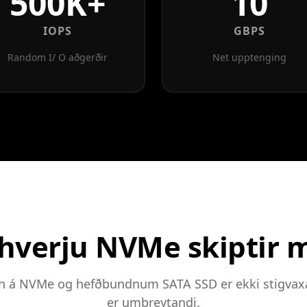
500K+
10
IOPS
GBPS
Random I/ O aðgerðir
Net upptenging
 hverju NVMe skiptir m
 á NVMe og hefðbundnum SATA SSD er ekki stigvax
er umbreytandi.