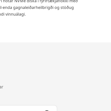
i notar NVMe diska í fyrirtækjaflokki með
il-enda gagnaleiðarheilbrigði og stöðug
di vinnuálagi.
ar