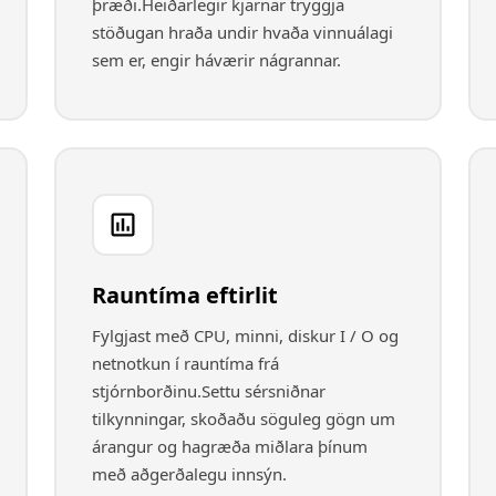
þræði.Heiðarlegir kjarnar tryggja
stöðugan hraða undir hvaða vinnuálagi
sem er, engir háværir nágrannar.
Rauntíma eftirlit
Fylgjast með CPU, minni, diskur I / O og
netnotkun í rauntíma frá
stjórnborðinu.Settu sérsniðnar
tilkynningar, skoðaðu söguleg gögn um
árangur og hagræða miðlara þínum
með aðgerðalegu innsýn.