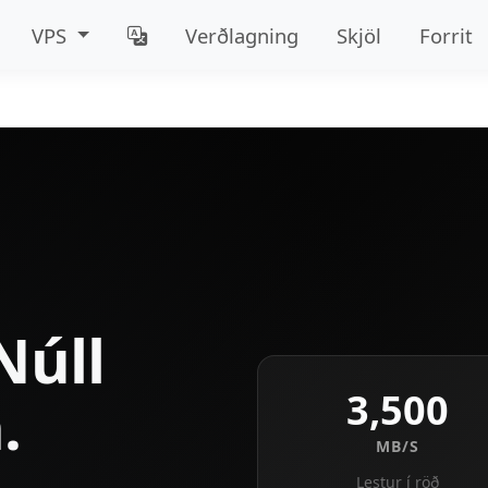
VPS
Verðlagning
Skjöl
Forrit
Núll
3,500
.
MB/S
Lestur í röð