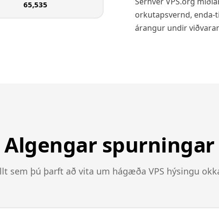
Sérhver VPS.org miðlar
65,535
orkutapsvernd, enda-t
árangur undir viðvaran
Algengar spurningar
llt sem þú þarft að vita um hágæða VPS hýsingu okk