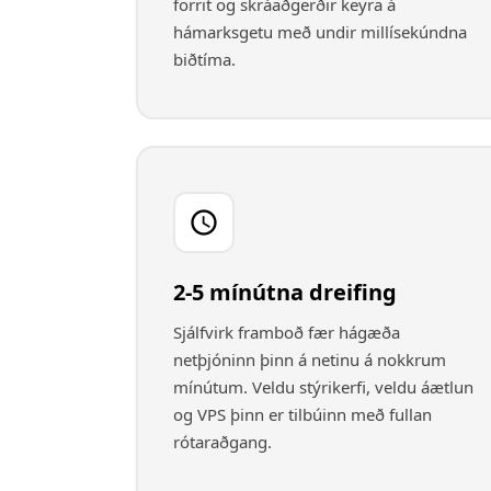
forrit og skráaðgerðir keyra á
hámarksgetu með undir millísekúndna
biðtíma.
2-5 mínútna dreifing
Sjálfvirk framboð fær hágæða
netþjóninn þinn á netinu á nokkrum
mínútum. Veldu stýrikerfi, veldu áætlun
og VPS þinn er tilbúinn með fullan
rótaraðgang.