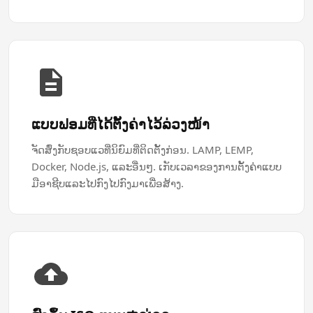
ແບບຟອມ​ທີ່​ໄດ້​ຕັ້ງຄ່າ​ໄວ້​ລ່ວງໜ້າ
ຈັດສົ່ງກັບຊອບແວທີ່ນິຍົມທີ່ຕິດຕັ້ງກ່ອນ. LAMP, LEMP,
Docker, Node.js, ແລະອື່ນໆ. ເກັບເວລາຂອງການຕັ້ງຄ່າແບບ
ມືອາຊີບແລະໄປກົງໄປກົງມາເພື່ອສ້າງ.