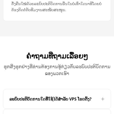
ຕັ້ງຄືນໃໝ່ດ້ວຍລະບົບປະຕິບັດການອື່ນໃນບໍ່ເທົ່າໃດນາທີໂດຍບໍ່
ຕ້ອງຕິດຕໍ່ກັບທີມງານສະໜັບສະໜູນ.
ຄໍາຖາມທີ່ຖາມເລື້ອຍໆ
ທຸກສິ່ງທຸກຢ່າງທີ່ທ່ານຕ້ອງການຮູ້ກ່ຽວກັບລະບົບປະຕິບັດການ
ຂອງພວກເຮົາ
+
ລະບົບປະຕິບັດການໃດທີ່ໃຊ້ໄດ້ສໍາລັບ VPS ໂຮດຕິ້ງ?
ພວກເຮົາສະ ເໜີ ທາງເລືອກທີ່ກວ້າງຂວາງຂອງ Linux ແລະ