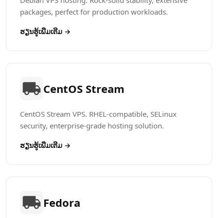
Debian VPS hosting. Rock-solid stability, extensive
packages, perfect for production workloads.
ຮຽນຮູ້​ເພີ່ມເຕີມ →
CentOS Stream
CentOS Stream VPS. RHEL-compatible, SELinux
security, enterprise-grade hosting solution.
ຮຽນຮູ້​ເພີ່ມເຕີມ →
Fedora