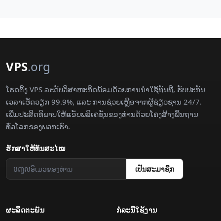
VPS
.org
ໂຮດຕິ້ງ VPS ລະດັບວິສາຫະກິດພ້ອມດ້ວຍການນຳໃຊ້ທັນທີ, ຮັບປະກັນ
ເວລາເຮັດວຽກ 99.9%, ແລະ ການຊ່ວຍເຫຼືອຈາກຜູ້ຊ່ຽວຊານ 24/7.
ເພີ່ມປະສິດທິພາບໃຫ້ແອັບພລິເຄຊັນຂອງທ່ານດ້ວຍໂຄງສ້າງພື້ນຖານ
ທົ່ວໂລກຂອງພວກເຮົາ.
ຮັກສາ​ໃຫ້​ທັນ​ສະໄໝ
​ເປັນ​ສະມາຊິກ
ຜະລິດຕະພັນ
ກໍລະນີ​ໃຊ້​ງານ