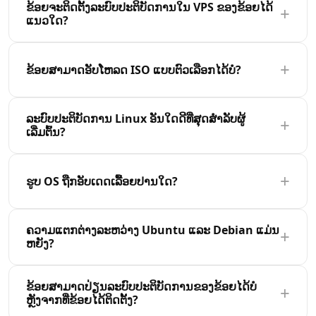
ຂ້ອຍຈະຕິດຕັ້ງລະບົບປະຕິບັດການໃນ VPS ຂອງຂ້ອຍໄດ້
+
ລະບົບ BSD ລວມທັງ Ubuntu, Debian, CentOS, Rocky
ແນວໃດ?
Linux, Fedora, Alpine Linux, ແລະ FreeBSD. ຮູບພາບທັງ
ໝົດ ຖືກປັບປຸງໃຫ້ທັນສະ ໄໝ ໂດຍປົກກະຕິດ້ວຍ patches
ການຕິດຕັ້ງ OS ຢູ່ໃນ VPS ຂອງທ່ານແມ່ນງ່າຍດາຍ. ໃນ
ຄວາມປອດໄພລ້າສຸດແລະຖືກປັບປຸງໃຫ້ດີທີ່ສຸດ ສຳ ລັບການ
+
ລະຫວ່າງການສ້າງເຊີບເວີ, ເລືອກລະບົບປະຕິບັດການທີ່ທ່ານ
ຂ້ອຍສາມາດອັບໂຫລດ ISO ແບບຕົວເລືອກໄດ້ບໍ?
ປະຕິບັດງານ VPS.
ຕ້ອງການຈາກຫໍສະມຸດຂອງພວກເຮົາ. OS ຈະຖືກຕິດຕັ້ງແລະຕັ້ງ
ຄ່າໂດຍອັດຕະໂນມັດພາຍໃນ 2-5 ນາທີ. ທ່ານຍັງສາມາດຕິດຕັ້ງ
ແມ່ນແລ້ວ, ພວກເຮົາ​ສະໜັບສະໜູນ​ການ​ອັບໂຫລດ​ຮູບ ISO
ລະບົບປະຕິບັດການ Linux ອັນໃດດີທີ່ສຸດສຳລັບຜູ້
ຄືນ ໃໝ່ ຫຼືປ່ຽນ OS ຂອງທ່ານໄດ້ທຸກເວລາຈາກແຜງຄວບຄຸມ.
+
ຕາມ​ໃຈ​ເອງ. ທ່ານ​ສາມາດ​ອັບໂຫລດ​ຮູບ ISO ຂອງທ່ານ​ເອງ​ຜ່ານ​
ເລີ່ມຕົ້ນ?
ແຜງ​ຄວບຄຸມ ແລະ ຕິດຕັ້ງ​ລະບົບ​ປະຕິບັດການ​ໃດໆ​ທີ່​ຕອບ​
ສະໜອງ​ຄວາມ​ຕ້ອງການ​ຮາດ​ແວ​ຕ່ຳ​ສຸດ. ສິ່ງນີ້​ມີ​ປະໂຫຍດ​ສຳລັບ​
Ubuntu ແມ່ນແນະນໍາຢ່າງກວ້າງຂວາງສໍາລັບຜູ້ເລີ່ມຕົ້ນເນື່ອງ
ການ​ແຈກ​ຢາຍ​ທີ່​ມີ​ຄວາມ​ຊ່ຽວຊານ ຫຼື ເວີຊັນ​ຂອງ​ລະບົບ​ປະຕິບັດ
+
ຈາກເອກະສານທີ່ກວ້າງຂວາງ, ການສະຫນັບສະຫນູນຊຸມຊົນ
ຮູບ OS ຖືກ​ອັບເດດ​ເລື້ອຍປານໃດ?
ການ​ທີ່​ບໍ່​ມີ​ໃນ​ແພລະຕະຟອມ​ມາດຕະຖານ​ຂອງພວກເຮົາ.
ໃຫຍ່, ແລະການບໍລິຫານແພລະຕະຟອມທີ່ງ່າຍຕໍ່ການໃຊ້ງານ.
Ubuntu LTS (Long Term Support) ອອກຮັບການອັບເດດ
ຮູບພາບ OS ຂອງພວກເຮົາຖືກປັບປຸງໃຫ້ທັນສະໄຫມຢ່າງຕໍ່ເນື່ອງ
ຄວາມແຕກຕ່າງລະຫວ່າງ Ubuntu ແລະ Debian ແມ່ນ
ຄວາມປອດໄພສໍາລັບ5ປີ, ເຮັດໃຫ້ພວກເຂົາເປັນທີ່ເຫມາະສົມສໍາ
+
ເພື່ອລວມເອົາການແກ້ໄຂຄວາມປອດໄພລ້າສຸດແລະການປັບປຸງ
ຫຍັງ?
ລັບການຜະລິດເຊີບເວີ.
ຊອບແວ. ພວກເຮົາສ້າງຄືນໃຫມ່ຮູບພາບໃນມື້ຂອງຄວາມປອດໄພ
releases ສໍາຄັນ. ເມື່ອໄດ້ນໍາໃຊ້, VPS ຂອງທ່ານໄດ້ຮັບການ
Ubuntu ແມ່ນອີງໃສ່ Debian ແລະແບ່ງປັນລະບົບການຄຸ້ມຄອງ
ຂ້ອຍສາມາດປ່ຽນລະບົບປະຕິບັດການຂອງຂ້ອຍໄດ້ບໍ
ປັບປຸງຜ່ານການບໍລິຫານ package ມາດຕະຖານສໍາລັບການ
+
ແພລະຕະຟອມດຽວກັນ (apt). Ubuntu ສຸມໃສ່ຄວາມງ່າຍໃນ
ຫຼັງຈາກທີ່ຂ້ອຍໄດ້ຕິດຕັ້ງ?
ແຈກຢາຍຂອງທ່ານ.
ການໃຊ້ງານແລະປ່ອຍອອກມາເປັນປົກກະຕິດ້ວຍຊອບແວ ໃໝ່,