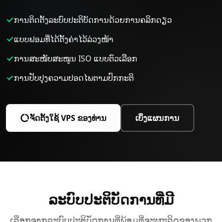
✓
ການ​ຕິດຕັ້ງ​ລະບົບ​ປະຕິບັດການ​ດ້ວຍ​ການ​ຄລິກ​ດຽວ
✓
ແບບຟອມ​ທີ່​ໄດ້​ຕັ້ງຄ່າ​ໄວ້​ລ່ວງໜ້າ
✓
ການສະ​ໜັບສະໜູນ ISO ແບບ​ຕົວ​ເລືອກ
✓
ການປັບປຸງ​ຄວາມປອດໄພ​ຕາມ​ປົກກະຕິ
ຈັດ​ຕັ້ງ​ໃຊ້ VPS ຂອງທ່ານ
ເບິ່ງແຜນການ
ລະບົບ​ປະຕິບັດການ​ທີ່​ມີ
ເລືອກຈາກລະບົບປະຕິບັດການທີ່ພ້ອມທີ່ຈະຜະລິດຂອງພວກ