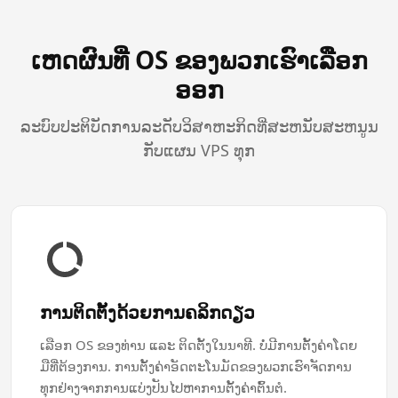
ເຫດຜົນທີ່ OS ຂອງພວກເຮົາເລືອກ
ອອກ
ລະບົບປະຕິບັດການລະດັບວິສາຫະກິດທີ່ສະຫນັບສະຫນູນ
ກັບແຜນ VPS ທຸກ
ການ​ຕິດຕັ້ງ​ດ້ວຍ​ການ​ຄລິກ​ດຽວ
ເລືອກ OS ຂອງທ່ານ ແລະ ຕິດຕັ້ງໃນນາທີ. ບໍ່ມີການຕັ້ງຄ່າໂດຍ
ມືທີ່ຕ້ອງການ. ການຕັ້ງຄ່າອັດຕະໂນມັດຂອງພວກເຮົາຈັດການ
ທຸກຢ່າງຈາກການແບ່ງປັນໄປຫາການຕັ້ງຄ່າຕົ້ນຕໍ.