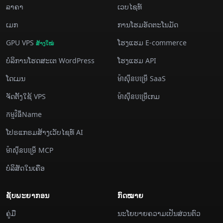
ລາຄາ
ເວບໄຊທ໌
​ເມກ
ການ​ໂຮມ​ອັດ​ຕະ​ໂນ​ມັດ
GPU VPS
ໂຮງແຮມ E-commerce
ສ້າງ​ໃໝ່
ບໍລິການ​ໂຮດ​ສະ​ເຕ WordPress
ໂຮງແຮມ API
ໂດເມນ
ម៉ាស៊ីន​បម្រើ SaaS
ຈັດ​ຕັ້ງ​ໃຊ້ VPS
ម៉ាស៊ីន​បម្រើ​ເກມ
កម្មវិធីName
ໂປຣແກຣມສ້າງເວັບໄຊທ໌ AI
ម៉ាស៊ីន​បម្រើ MCP
ບໍລິສັດໃນເຄືອ
ຊັບພະຍາກອນ
ກົດໝາຍ
ຄູ່ມື
ນະໂຍບາຍຄວາມເປັນສ່ວນຕົວ