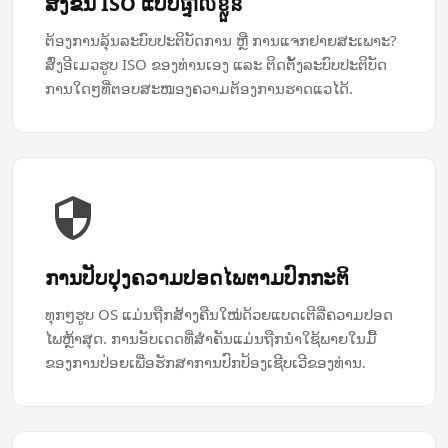
ສົ່ງ​ຂຶ້ນ​ ISO ແບບ​ផ្ទាល់ខ្លួន
ຕ້ອງການ​ລຸ້ນ​ລະບົບ​ປະຕິບັດການ ຫຼື ການ​ແຈກ​ຢາຍ​ສະເພາະ?
ສົ່ງ​ອີເມວ​ຮູບ ISO ຂອງທ່ານ​ເອງ ແລະ ຕິດຕັ້ງ​ລະບົບ​ປະຕິບັດ
ການ​ໃດໆ​ທີ່​ຕອບ​ສະໜອງ​ຄວາມ​ຕ້ອງການ​ຮາດແວ​ໄດ້.
ການປັບປຸງ​ຄວາມປອດໄພ​ຕາມ​ປົກກະຕິ
ທຸກໆຮູບ OS ແມ່ນຖືກສ້າງຄືນໃໝ່ດ້ວຍແບດເຕີລີ່ຄວາມປອດ
ໄພຫຼ້າສຸດ. ການອັບເດດທີ່ສຳຄັນແມ່ນຖືກນຳໃຊ້ພາຍໃນມື້
ຂອງການປ່ອຍເພື່ອຮັກສາການປົກປ້ອງເຊີບເວີຂອງທ່ານ.