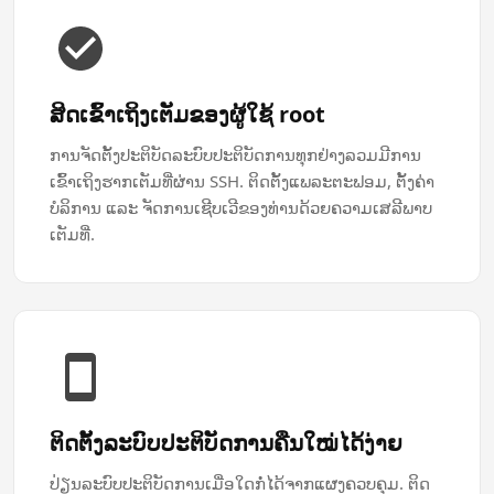
ສິດ​ເຂົ້າ​ເຖິງ​ເຕັມ​ຂອງ​ຜູ້​ໃຊ້ root
ການ​ຈັດ​ຕັ້ງ​ປະຕິບັດ​ລະບົບ​ປະຕິບັດ​ການ​ທຸກ​ຢ່າງ​ລວມ​ມີ​ການ​
ເຂົ້າ​ເຖິງ​ຮາກ​ເຕັມ​ທີ່​ຜ່ານ SSH. ຕິດຕັ້ງ​ແພລະຕະຟອມ, ຕັ້ງຄ່າ​
ບໍລິການ ແລະ ຈັດການ​ເຊີບເວີ​ຂອງທ່ານ​ດ້ວຍ​ຄວາມ​ເສລີ​ພາບ​
ເຕັມ​ທີ່.
ຕິດຕັ້ງ​ລະບົບ​ປະຕິບັດການ​ຄືນ​ໃໝ່​ໄດ້​ງ່າຍ
ປ່ຽນລະບົບປະຕິບັດການເມື່ອໃດກໍ່ໄດ້ຈາກແຜງຄວບຄຸມ. ຕິດ