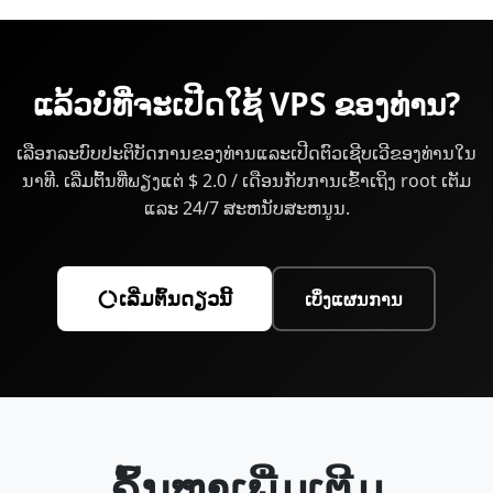
ໄວຂຶ້ນແລະໃຊ້ຄວາມ ຈຳ ຕ່ ຳ ລົງ.
ມີການຄວບຄຸມເຕັມທີ່ເພື່ອຕິດຕັ້ງແພລະຕະຟອມ, ປັບແຕ່ງການ
ບໍລິການ, ປ່ຽນແປງການຕັ້ງຄ່າລະບົບ, ແລະຄຸ້ມຄອງຜູ້ໃຊ້. ການ
ເຂົ້າເຖິງ SSH ແມ່ນໄດ້ສະ ໜອງ ທັນທີຫຼັງຈາກການຈັດຕັ້ງ
ແລ້ວ​ບໍ​ທີ່​ຈະ​ເປີດ​ໃຊ້​ VPS ຂອງທ່ານ?
ປະຕິບັດ.
ເລືອກລະບົບປະຕິບັດການຂອງທ່ານແລະເປີດຕົວເຊີບເວີຂອງທ່ານໃນ
ນາທີ. ເລີ່ມຕົ້ນທີ່ພຽງແຕ່ $ 2.0 / ເດືອນກັບການເຂົ້າເຖິງ root ເຕັມ
ແລະ 24/7 ສະຫນັບສະຫນູນ.
ເລີ່ມ​ຕົ້ນ​ດຽວ​ນີ້
ເບິ່ງແຜນການ
ຄົ້ນຫາ​ເພີ່ມເຕີມ