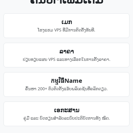
​ເມກ
ໂຮງແຮມ VPS ທີ່ມີການຕິດຕັ້ງທັນທີ.
ລາຄາ
ປຽບທຽບແຜນ VPS ແລະທາງເລືອກໃນການຕັ້ງລາຄາ.
កម្មវិធីName
ຄົ້ນຫາ 200+ ຕົວຕິດຕັ້ງແອັບພລິເຄຊັນທີ່ຄລິກດຽວ.
ເອກະສານ
ຄູ່ມື ແລະ ບົດຮຽນສຳລັບລະບົບປະຕິບັດການທັງ ໝົດ.