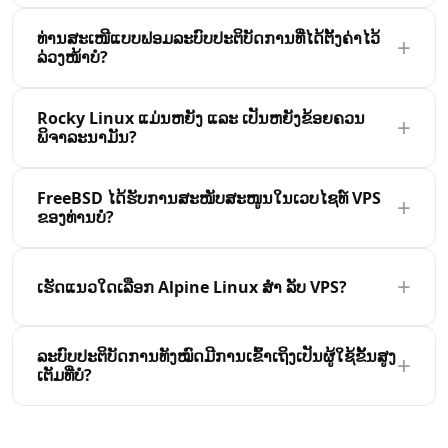
ໃນຂະນະທີ່ Debian ສຸມໃສ່ຄວາມ ໝັ້ນ ຄົງແລະສົ່ງກັບແພລະ
ຍິນດີຕ້ອນຮັບ, ທ່ານສາມາດຕິດຕັ້ງ VPS ຂອງທ່ານກັບລະບົບ
ທ່ານ​ສະເໜີ​ແບບຟອມ​ລະບົບ​ປະຕິບັດການ​ທີ່​ໄດ້​ຕັ້ງຄ່າ​ໄວ້​
ຕະຟອມທີ່ທົດສອບຢ່າງລະອຽດ. ທັງສອງແມ່ນທາງເລືອກທີ່
+
ປະຕິບັດການທີ່ແຕກຕ່າງກັນໃນທຸກເວລາຈາກແຜງຄວບຄຸມ. ຂໍໃຫ້
ລ່ວງໜ້າ​ບໍ?
ດີເລີດ ສຳ ລັບ VPS Hosting.
ສັງເກດວ່າການຕິດຕັ້ງຄືນຈະລຶບຂໍ້ມູນທັງຫມົດກ່ຽວກັບເຊີບເວີ,
ສະນັ້ນໃຫ້ແນ່ໃຈວ່າເພື່ອ back up ໄຟລ໌ຂອງທ່ານກ່ອນ. ຂັ້ນຕອນ
ແມ່ນແລ້ວ, ພວກເຮົາສະຫນອງແບບຟອມທີ່ກໍານົດໄວ້ລ່ວງຫນ້າທີ່
Rocky Linux ແມ່ນຫຍັງ ແລະ ເປັນຫຍັງຂ້ອຍຄວນ
ການຕິດຕັ້ງຄືນໃຫມ່ໃຊ້ເວລາ 2-5 ນາທີ.
+
ປະກອບມີຊອບແວທີ່ນິຍົມທີ່ຕິດຕັ້ງແລ້ວ. ຕົວຢ່າງ, ທ່ານສາມາດ
ພິຈາລະນາມັນ?
ນໍາໃຊ້ LAMP stack (Linux, Apache, MySQL, PHP),
ສະພາບແວດລ້ອມທີ່ພ້ອມທີ່ຈະ Docker, ຫຼືການຕັ້ງຄ່າການ
Rocky Linux ແມ່ນລະບົບປະຕິບັດການຂອງບໍລິສັດທີ່ຂັບເຄື່ອນ
FreeBSD ໄດ້ຮັບການສະໜັບສະໜູນໃນເວບໄຊທ໌ VPS
ພັດທະນາ Node.js ດ້ວຍການຄລິກດຽວ.
+
ໂດຍຊຸມຊົນທີ່ອອກແບບເປັນໂຄງສ້າງລຸ່ມຂອງ Red Hat
ຂອງທ່ານບໍ?
Enterprise Linux (RHEL). ມັນໄດ້ຖືກສ້າງຂື້ນເພື່ອທົດແທນ
CentOS ຫຼັງຈາກ CentOS ໄດ້ປ່ຽນໄປ CentOS Stream.
ຍິນດີຕ້ອນຮັບ, ພວກເຮົາສະຫນັບສະຫນູນຢ່າງເຕັມທີ່ FreeBSD
Rocky Linux ແມ່ນ ເໝາະ ສົມ ສຳ ລັບວຽກຂອງບໍລິສັດທີ່
+
ເທິງເວທີ VPS ຂອງພວກເຮົາ. FreeBSD ແມ່ນຮູ້ຈັກສໍາລັບເຄືອ
ເຮັດແນວໃດເລືອກ Alpine Linux ສຳ ລັບ VPS?
ຕ້ອງການຄວາມ ໝັ້ນ ຄົງໃນອະນາຄົດແລະຄວາມເຂົ້າກັນໄດ້ກັບ
ຂ່າຍທີ່ກ້າວຫນ້າ, ຄຸນສົມບັດຄວາມປອດໄພ, ແລະການປະຕິບັດ.
RHEL.
It\\u0027s ທາງເລືອກທີ່ດີເລີດສໍາລັບ firewalls, ອຸປະກອນ
Alpine Linux ແມ່ນການແຈກຢາຍທີ່ເບົາທີ່ສຸດທີ່ອອກແບບມາ
ລະບົບປະຕິບັດການທັງ​ໝົດ​ມີ​ການ​ເຂົ້າ​ເຖິງ​ເປັນ​ຜູ້​ໃຊ້​ຂັ້ນ​ສູງ​
ເຄືອຂ່າຍ, ແລະ ເວບໄຊທ໌ເຊີເວີທີ່ມີປະສິດທິພາບສູງ.
+
ເພື່ອຄວາມປອດໄພແລະປະສິດຕິພາບຂອງຊັບພະຍາກອນ. ພື້ນທີ່
ເຕັມ​ທີ່​ບໍ?
ທີ່ນ້ອຍທີ່ສຸດ (ພາຍໃຕ້ການຕິດຕັ້ງພື້ນຖານ 0MB) ເຮັດໃຫ້ມັນ
ສົມບູນແບບ ສຳ ລັບຄອນເທນເນີແລະບໍລິການນ້ອຍໆ. Alpine
ຍິນດີຕ້ອນຮັບ, ລະບົບປະຕິບັດການທັງຫມົດໃນເວທີ VPS ຂອງ
ໃຊ້ musl libc ແລະ BusyBox, ເຊິ່ງເຮັດໃຫ້ເວລາເລີ່ມຕົ້ນ
ພວກເຮົາມາພ້ອມກັບ root (ຜູ້ບໍລິຫານ) ເຂົ້າເຖິງເຕັມ. ທ່ານ