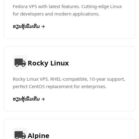
Fedora VPS with latest features. Cutting-edge Linux
for developers and modern applications.
ຮຽນຮູ້​ເພີ່ມເຕີມ →
Rocky Linux
Rocky Linux VPS. RHEL-compatible, 10-year support,
perfect CentOS replacement for enterprises.
ຮຽນຮູ້​ເພີ່ມເຕີມ →
Alpine