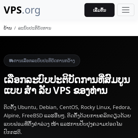
VPS
.org
ເລີ່ມຕົ້ນ
ບ້ານ
ລະບົບ​ປະຕິບັດການ
ການ​ເລືອກ​ລະບົບ​ປະຕິບັດການ​ກວ້າງ
ເລືອກລະບົບປະຕິບັດການທີ່ສົມບູນ
ແບບ ສຳ ລັບ VPS ຂອງທ່ານ
ຕິດຕັ້ງ Ubuntu, Debian, CentOS, Rocky Linux, Fedora,
Alpine, FreeBSD ແລະອື່ນໆ. ຕິດຕັ້ງດ້ວຍການຄລິກດຽວດ້ວຍ
ແບບຟອມທີ່ຕັ້ງຄ່າລ່ວງ ໜ້າ ແລະການປັບປຸງຄວາມປອດໄພ
ປົກກະຕິ.