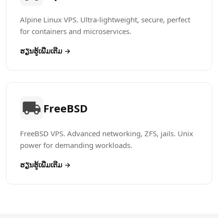
Alpine Linux VPS. Ultra-lightweight, secure, perfect
for containers and microservices.
ຮຽນຮູ້​ເພີ່ມເຕີມ →
FreeBSD
FreeBSD VPS. Advanced networking, ZFS, jails. Unix
power for demanding workloads.
ຮຽນຮູ້​ເພີ່ມເຕີມ →