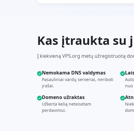
Kas įtraukta su
Į kiekvieną VPS.org metų užregistruotą dom
Nemokama DNS valdymas
Lai
Pasauliniai vardų serveriai, neriboti
Auto
įrašai.
nuo 
Domeno užraktas
Atn
Užkerta kelią neteisėtam
Niek
perdavimui.
dom