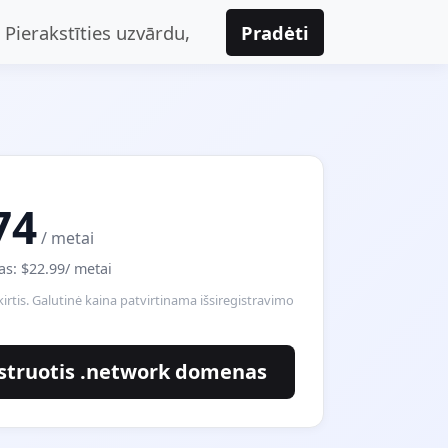
Pierakstīties uzvārdu,
Pradėti
74
/ metai
as: $22.99/ metai
kirtis. Galutinė kaina patvirtinama išsiregistravimo
struotis .network domenas