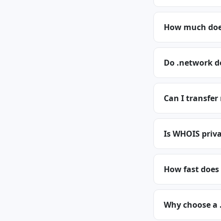
How much does
Do .network d
Can I transfe
Is WHOIS priva
How fast does
Why choose a