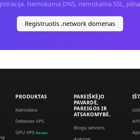
gistracija. Nemokama DNS, nemokama SSL, pilna
Registruotis .network domenas
PRODUKTAS
PAREIŠKĖJO
IŠ
PAVARDĖ,
PAREIGOS IR
Kainodara
Gid
ATSAKOMYBĖ.
Debesies VPS
API
Blogu serveris
GPU VPS
Api
Naujas
nę
Apkope