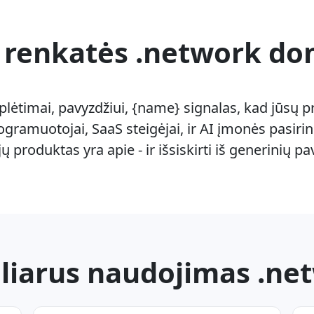
 renkatės .network d
plėtimai, pavyzdžiui, {name} signalas, kad jūsų p
gramuotojai, SaaS steigėjai, ir AI įmonės pasirin
ų produktas yra apie - ir išsiskirti iš generinių p
liarus naudojimas .ne