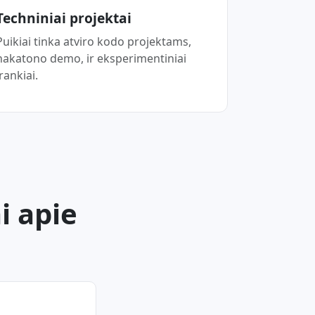
Techniniai projektai
Puikiai tinka atviro kodo projektams,
hakatono demo, ir eksperimentiniai
įrankiai.
i apie