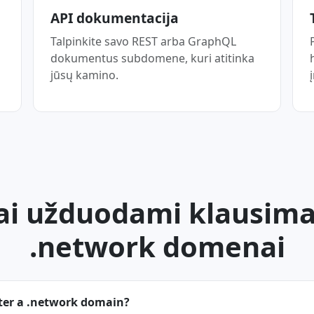
API dokumentacija
Talpinkite savo REST arba GraphQL
dokumentus subdomene, kuri atitinka
jūsų kamino.
i užduodami klausima
.network domenai
ster a .network domain?