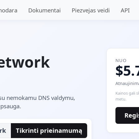
nodara
Dokumentai
Piezvejas veidi
API
network
NUO
$5.
Atnaujinim
Kainos gali s
ą su nemokamu DNS valdymu,
metu.
psauga.
Regi
rk
Tikrinti prieinamumą