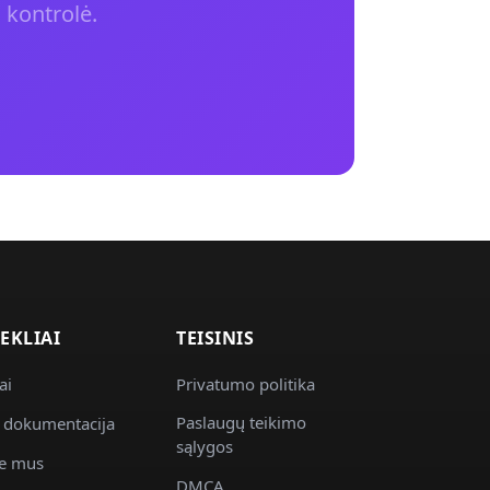
 kontrolė.
TEKLIAI
TEISINIS
ai
Privatumo politika
Paslaugų teikimo
 dokumentacija
sąlygos
e mus
DMCA