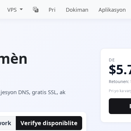
VPS
Pri
Dokiman
Aplikasyon
omèn
DE
$5.
Retounen: 
Pri yo ka var
jesyon DNS, gratis SSL, ak
work
Verifye disponiblite