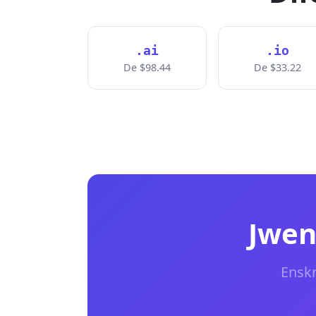
.ai
.io
De $98.44
De $33.22
Jwen
Enskr