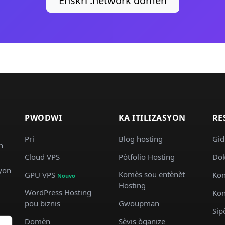
Enskri .network domèn
PWODWI
KA ITILIZASYON
RE
Pri
Blog hosting
Gid
n
Cloud VPS
Pòtfolio Hosting
Dok
syon
Komès sou entènèt
GPU VPS
Kon
Nouvo
Hosting
WordPress Hosting
Kon
pou biznis
Gwoupman
Sip
Domèn
Sèvis òganize