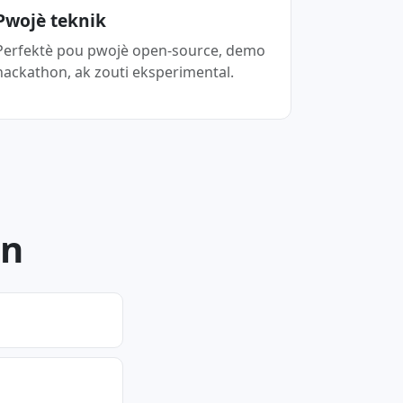
Pwojè teknik
Perfektè pou pwojè open-source, demo
hackathon, ak zouti eksperimental.
èn