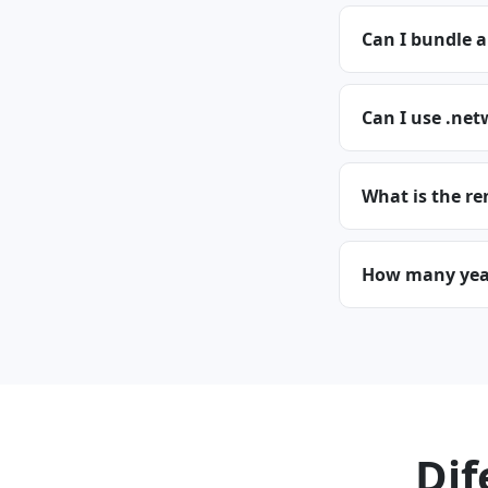
Can I bundle 
Can I use .net
What is the re
How many year
Dif