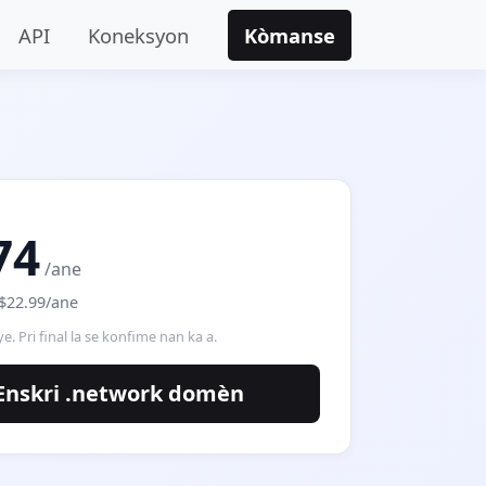
API
Koneksyon
Kòmanse
74
/ane
$22.99/ane
ye. Pri final la se konfime nan ka a.
Enskri .network domèn