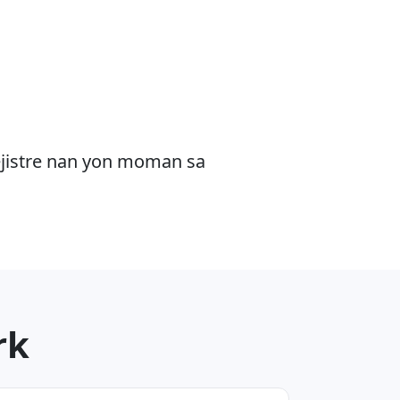
ejistre nan yon moman sa
rk