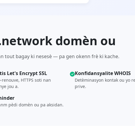
k .network domèn ou
n tout bagay ki nesesè — pa gen okenn frè ki kache.
tis Let's Encrypt SSL
Konfidansyalite WHOIS
-renouve, HTTPS soti nan
Detèminasyon kontak ou yo r
ye jou a.
prive.
inder
anm pèdi domèn ou pa aksidan.