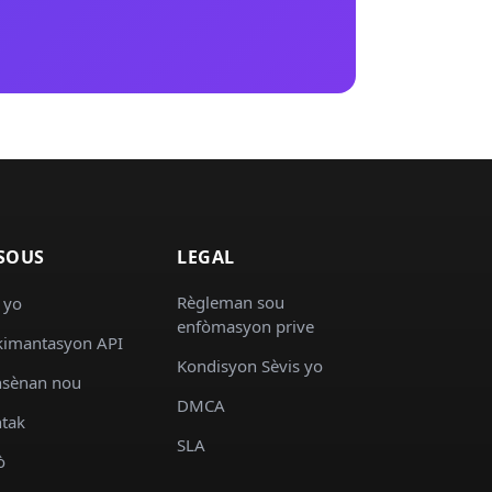
SOUS
LEGAL
Règleman sou
 yo
enfòmasyon prive
imantasyon API
Kondisyon Sèvis yo
sènan nou
DMCA
tak
SLA
ò