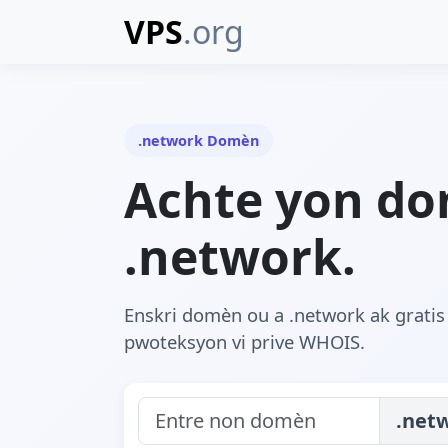
VPS
.org
.network Domèn
Achte yon d
.network.
Enskri domèn ou a .network ak gratis 
pwoteksyon vi prive WHOIS.
.net