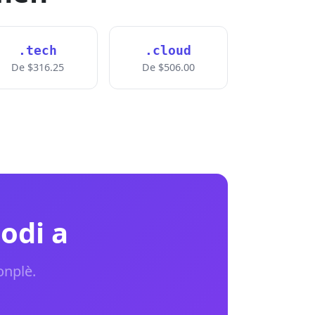
.tech
.cloud
De $316.25
De $506.00
odi a
onplè.