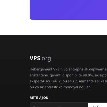
VPS
.org
Hébergement VPS nivo antrepriz ak deplwama
enstantane, garanti disponiblite 99.9%, ak sipò
ekspè 24 sou 24, 7 jou sou 7. Alimante aplika
ou yo ak enfrastrikti mondyal nou an.
RETE AJOU