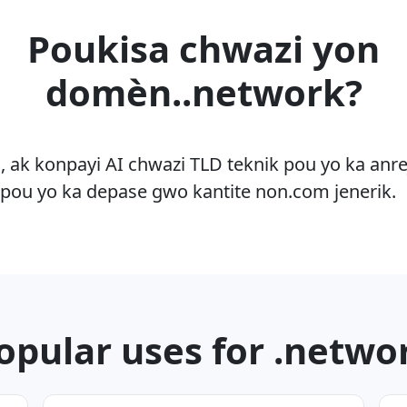
Poukisa chwazi yon
domèn..network?
 ak konpayi AI chwazi TLD teknik pou yo ka anr
 pou yo ka depase gwo kantite non.com jenerik.
opular uses for .netwo