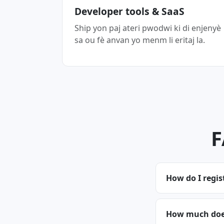
Developer tools & SaaS
Ship yon paj ateri pwodwi ki di enjenyè
sa ou fè anvan yo menm li eritaj la.
F
How do I regi
How much does