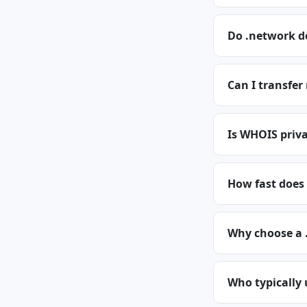
Do .network d
Can I transfe
Is WHOIS priva
How fast does
Why choose a
Who typically