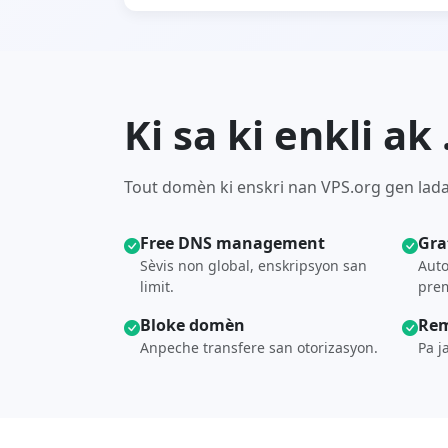
Ki sa ki enkli a
Tout domèn ki enskri nan VPS.org gen lada
Free DNS management
Gra
Sèvis non global, enskripsyon san
Auto
limit.
prem
Bloke domèn
Rem
Anpeche transfere san otorizasyon.
Pa j