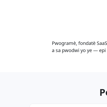
Pwogramè, fondatè SaaS,
a sa pwodwi yo ye — epi
P