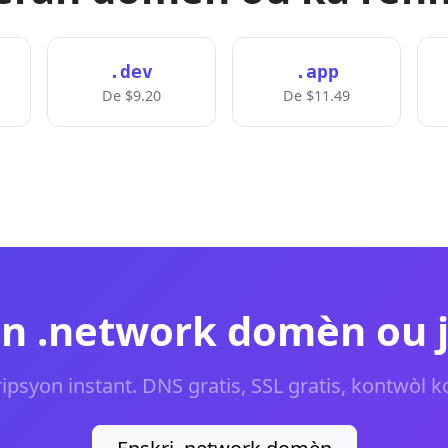
.dev
.app
De $9.20
De $11.49
n .network domèn ou j
ipsyon instant. DNS gratis, SSL gratis, kontwòl k