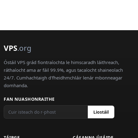
VPS
.org
Óstáil VPS grád fiontraíochta le himscaradh láithreach,
ráthaíocht ama ar fáil 99.9%, agus tacaíocht shaineolach
24/7. Cumhachtaigh d'fheidhmchláir lenár mbonneagar
domhanda.
FAN NUASHONRAITHE
Liostáil
TÁIRGE
CÁSANNA ÚSÁIDE