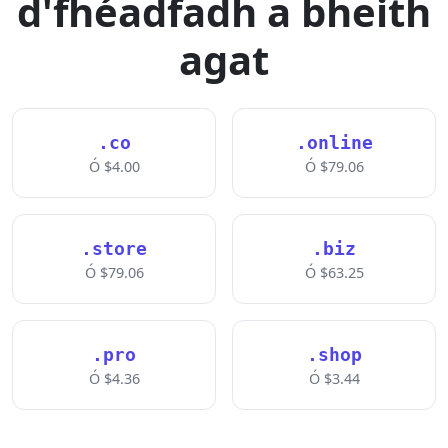
d'fhéadfadh a bheith
agat
.co
.online
Ó $4.00
Ó $79.06
.store
.biz
Ó $79.06
Ó $63.25
.pro
.shop
Ó $4.36
Ó $3.44