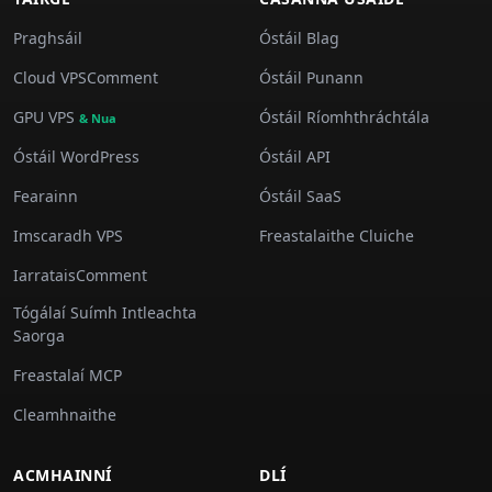
Praghsáil
Óstáil Blag
Cloud VPSComment
Óstáil Punann
GPU VPS
Óstáil Ríomhthráchtála
& Nua
Óstáil WordPress
Óstáil API
Fearainn
Óstáil SaaS
Imscaradh VPS
Freastalaithe Cluiche
IarrataisComment
Tógálaí Suímh Intleachta
Saorga
Freastalaí MCP
Cleamhnaithe
ACMHAINNÍ
DLÍ