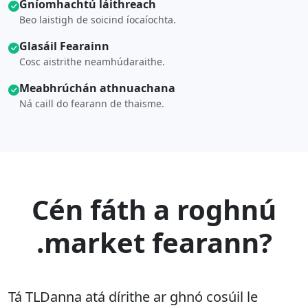
Gníomhachtú láithreach
Beo laistigh de soicind íocaíochta.
Glasáil Fearainn
Cosc aistrithe neamhúdaraithe.
Meabhrúchán athnuachana
Ná caill do fearann de thaisme.
Cén fáth a roghnú
.market fearann?
Tá TLDanna atá dírithe ar ghnó cosúil le