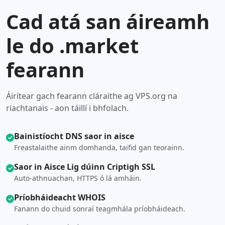
Cad atá san áireamh
le do .market
fearann
Áirítear gach fearann cláraithe ag VPS.org na
riachtanais - aon táillí i bhfolach.
Bainistíocht DNS saor in aisce
Freastalaithe ainm domhanda, taifid gan teorainn.
Saor in Aisce Lig dúinn Criptigh SSL
Auto-athnuachan, HTTPS ó lá amháin.
Príobháideacht WHOIS
Fanann do chuid sonraí teagmhála príobháideach.