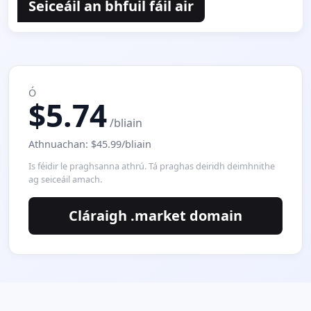
Seiceáil an bhfuil fáil air
Ó
$5.74
/bliain
Athnuachan: $45.99/bliain
Is féidir le praghsanna athrú. Tá praghas deiridh deimhnithe
ag seiceáil amach.
Cláraigh .market domain