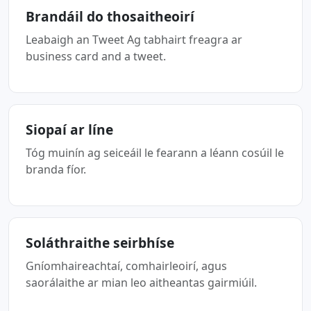
Brandáil do thosaitheoirí
Leabaigh an Tweet Ag tabhairt freagra ar
business card and a tweet.
Siopaí ar líne
Tóg muinín ag seiceáil le fearann a léann cosúil le
branda fíor.
Soláthraithe seirbhíse
Gníomhaireachtaí, comhairleoirí, agus
saorálaithe ar mian leo aitheantas gairmiúil.