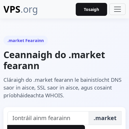
VPS
.org
Tosaigh
.market Fearainn
Ceannaigh do .market
fearann
Cláraigh do .market fearann le bainistíocht DNS
saor in aisce, SSL saor in aisce, agus cosaint
príobháideachta WHOIS.
.market