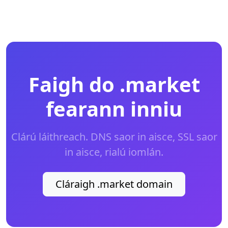
Faigh do .market
fearann inniu
Clárú láithreach. DNS saor in aisce, SSL saor
in aisce, rialú iomlán.
Cláraigh .market domain