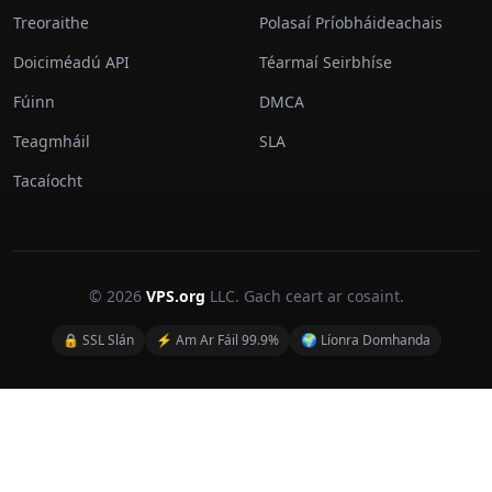
Treoraithe
Polasaí Príobháideachais
Doiciméadú API
Téarmaí Seirbhíse
Fúinn
DMCA
Teagmháil
SLA
Tacaíocht
© 2026
VPS.org
LLC. Gach ceart ar cosaint.
🔒 SSL Slán
⚡ Am Ar Fáil 99.9%
🌍 Líonra Domhanda