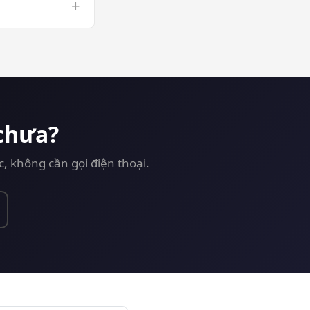
+
 GPU VPS risk-
chưa?
 không cần gọi điện thoại.