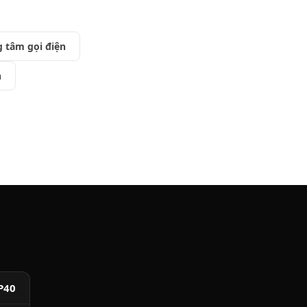
g tâm gọi điện
n
P40