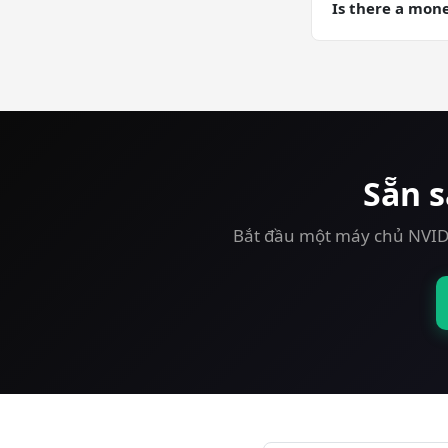
training runs wh
Is there a mon
Yes — 30-day mon
free.
Sẵn 
Bắt đầu một máy chủ NVIDI