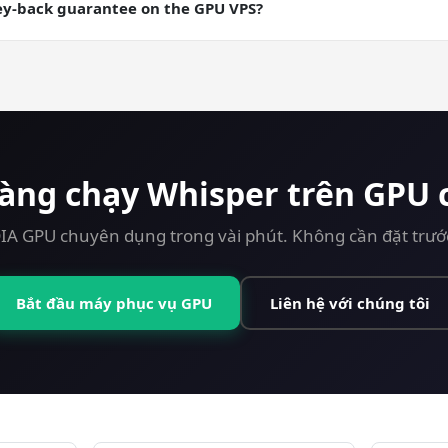
ere you want a checkpointable server state.
ey-back guarantee on the GPU VPS?
ey-back guarantee on every plan including GPU. Try Whisper on a
sàng chạy Whisper trên GPU 
A GPU chuyên dụng trong vài phút. Không cần đặt trước,
Bắt đầu máy phục vụ GPU
Liên hệ với chúng tôi