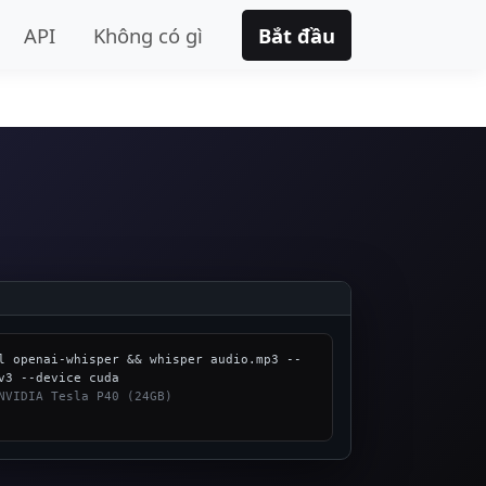
API
Không có gì
Bắt đầu
l openai-whisper && whisper audio.mp3 --
NVIDIA Tesla P40 (24GB)