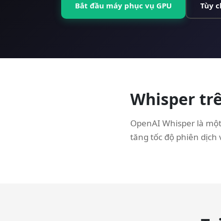
Bắt đầu máy phục vụ GPU
Tùy 
Whisper trê
OpenAI Whisper là một
tăng tốc độ phiên dịch