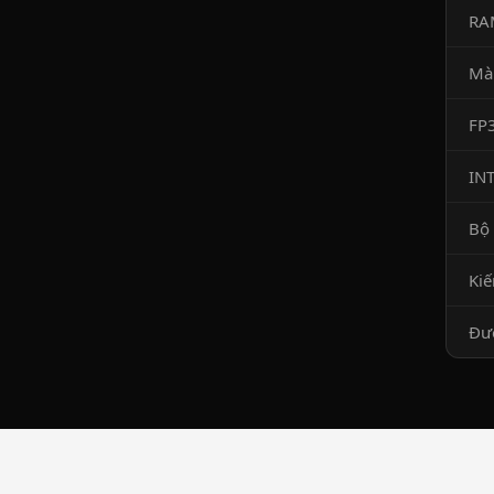
RA
Mà
FP
IN
Bộ 
Kiế
Đư