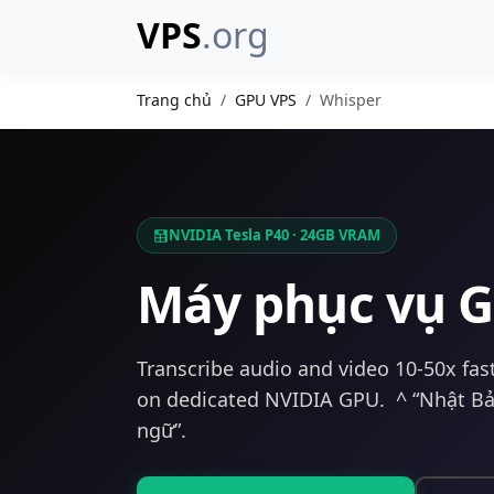
VPS
.org
Trang chủ
GPU VPS
Whisper
NVIDIA Tesla P40 · 24GB VRAM
Máy phục vụ 
Transcribe audio and video 10-50x fa
on dedicated NVIDIA GPU. ^ “Nhật Bả
ngữ”.