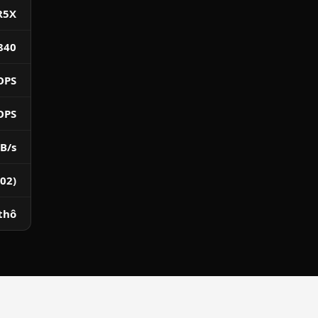
R5X
840
OPS
OPS
B/s
02)
 thô