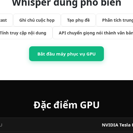
Whisper dùng phổ biến
cast
Ghi chú cuộc họp
Tạo phụ đề
Phân tích trun
Tính truy cập nội dung
API chuyển giọng nói thành văn bả
Bắt đầu máy phục vụ GPU
Đặc điểm GPU
U
NVIDIA Tesla 