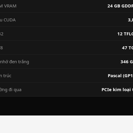
M VRAM
24 GB GDD
u CUDA
3,
32
12 TFL
T8
47 T
nhớ đen trắng
346 G
n trúc
Pascal (GP1
ờng đi qua
PCIe kim loại