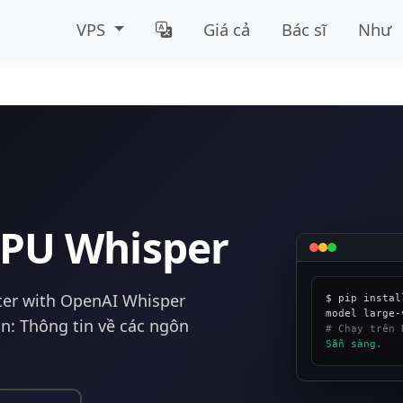
VPS
Giá cả
Bác sĩ
Như
GPU Whisper
ster with OpenAI Whisper
$ pip instal
n: Thông tin về các ngôn
# Chạy trên 
Sẵn sàng.