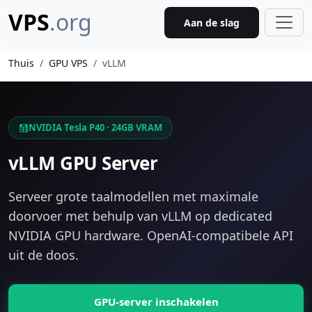
VPS
.org
Aan de slag
Thuis
GPU VPS
vLLM
NVIDIA Tesla P40 · 24GB VRAM
vLLM GPU Server
Serveer grote taalmodellen met maximale
doorvoer met behulp van vLLM op dedicated
NVIDIA GPU hardware. OpenAI-compatibele API
uit de doos.
GPU-server inschakelen