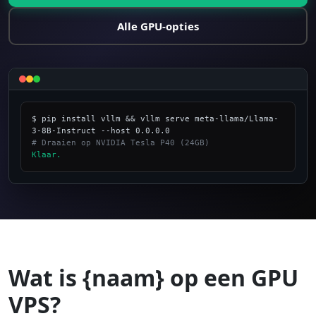
Alle GPU-opties
$ pip install vllm && vllm serve meta-llama/Llama-
# Draaien op NVIDIA Tesla P40 (24GB)
Klaar.
_
Wat is {naam} op een GPU
VPS?