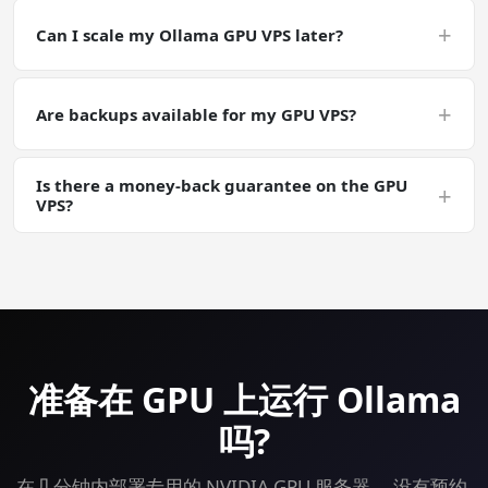
Keep working data on the VPS SSD for fast access during
Ollama runs; back up finished artifacts (weights,
+
Can I scale my Ollama GPU VPS later?
generations, embeddings) off-server via snapshots or
object storage for safety.
Yes — plan upgrades are instant from your control
panel; the GPU itself can be swapped to a larger tier on
+
Are backups available for my GPU VPS?
request. Your Ollama install carries over.
Yes. Automated daily backups are an add-on; manual
Is there a money-back guarantee on the GPU
snapshots are free. Useful for long Ollama training runs
+
VPS?
where you want a checkpointable server state.
Yes — 30-day money-back guarantee on every plan
including GPU. Try Ollama on a GPU VPS risk-free.
准备在 GPU 上运行 Ollama
吗?
在几分钟内部署专用的 NVIDIA GPU 服务器。 没有预约,