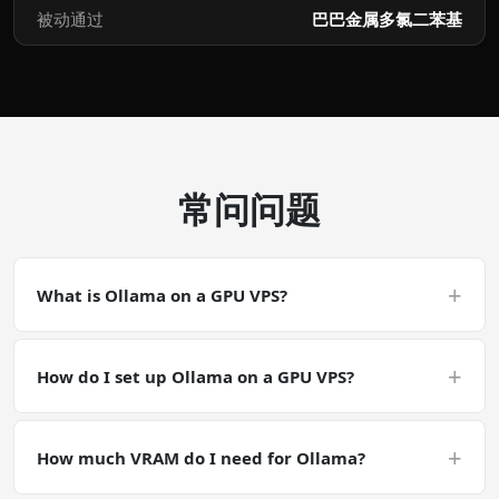
被动通过
巴巴金属多氯二苯基
常问问题
+
What is Ollama on a GPU VPS?
Ollama on a GPU VPS is a CUDA-accelerated deployment.
Ollama is primarily an LLM-inference / chat workload.
+
How do I set up Ollama on a GPU VPS?
You will want fast random-access reads from disk to
memory and enough VRAM for the model plus context
Deploy a GPU VPS with the NVIDIA Tesla P40, SSH in, and
window.
run curl -fsSL https://ollama.com/install.sh | sh &&
+
How much VRAM do I need for Ollama?
ollama run llama3. Your Ollama environment is ready in