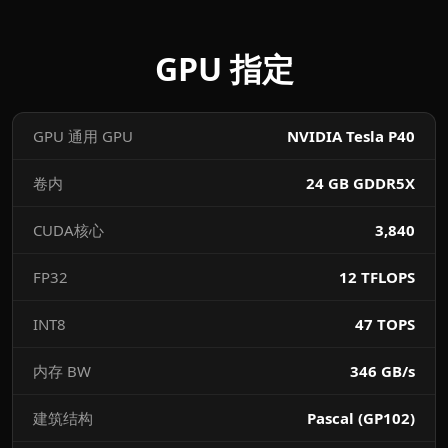
GPU 指定
GPU 通用 GPU
NVIDIA Tesla P40
卷内
24 GB GDDR5X
CUDA核心
3,840
FP32
12 TFLOPS
INT8
47 TOPS
内存 BW
346 GB/s
建筑结构
Pascal (GP102)