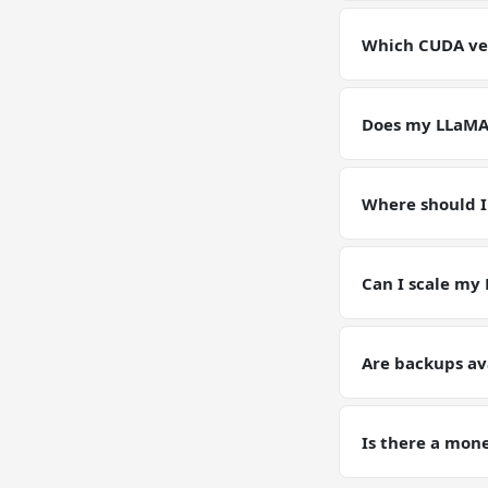
Yes. Full root SS
environment for
Which CUDA ver
GPU VPSs ship wi
pin or upgrade C
Does my LLaMA 
Yes — your LLaMA
configs, and dat
Where should I
Keep working data
(weights, generat
Can I scale my
Yes — plan upgrad
tier on request. Y
Are backups av
Yes. Automated d
training runs wh
Is there a mon