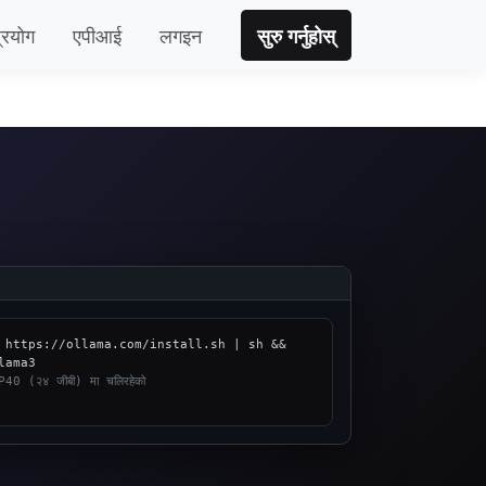
्रयोग
एपीआई
लगइन
सुरु गर्नुहोस्
 https://ollama.com/install.sh | sh && 
ा P40 (२४ जीबी) मा चलिरहेको