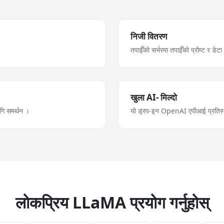
निजी वितरण
तपाईँको सर्भरमा तपाईँको प्रोम्ट र डेट
खुला AI- मिल्दो
ि समर्थन ।
यो ड्रप-इन OpenAI एपीआई प्रतिस्थ
लोकप्रिय LLaMA प्रयोग गर्नुहोस्