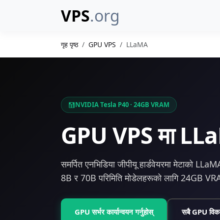
VPS
.org
गृह पृष्ठ
GPU VPS
LLaMA
NVIDIA Tesla P40 · 24GB VRAM
GPU VPS मा LLaM
समर्पित एनभिडिया जीपीयू हार्डवेयरमा मेटाको LLaMA
8B र 70B परिमिति मोडेलहरूको लागि 24GB VRAM
GPU सर्भर कार्यान्वयन गर्नुहोस्
सबै GPU विकल