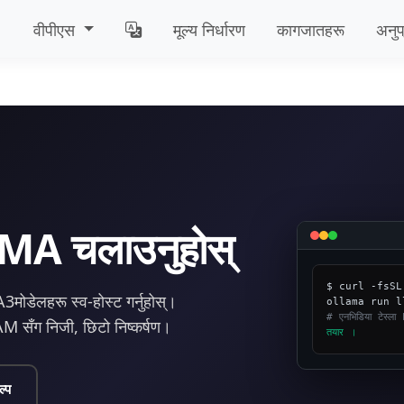
वीपीएस
मूल्य निर्धारण
कागजातहरू
अनुप
A चलाउनुहोस्
$ curl -fsSL
3मोडेलहरू स्व-होस्ट गर्नुहोस्।
# एनभिडिया टेस्ल
 सँग निजी, छिटो निष्कर्षण।
तयार ।
्प