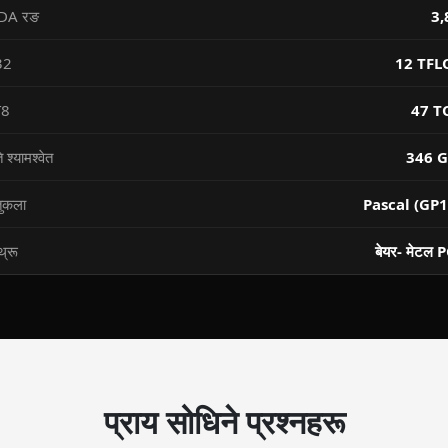
DA रङ
3,
32
12 TFL
T8
47 T
ि श्यामश्वेत
346 G
तुकला
Pascal (GP1
थ्रू
बेयर- मेटल 
प्राय सोधिने प्रश्नहरू