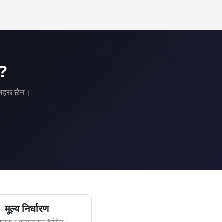
U VPS risk-free.
?
कलहरू छैन।
मूल्य निर्धारण
ोजना र मूल्याङ्कन हेर्नुहोस्।