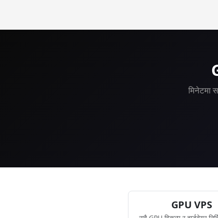
Yes — 30-day mon
G
मिनेटमा स
GPU VPS
सबै GPU विकल्प र हार्डवेयर निर्द