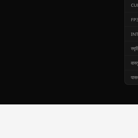
CU
FP
IN
स्मृत
वास्
पास