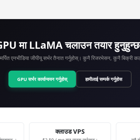
ey-back guarantee on every plan including GPU. Try LLaMA on a GP
PU मा LLaMA चलाउन तयार हुनुहुन्छ
मर्पित एनभीडिया जीपीयू सर्भर तैनात गर्नुहोस्। कुनै रिजरभेसन, कुनै बिक्री 
GPU सर्भर कार्यान्वयन गर्नुहोस्
हामीलाई सम्पर्क गर्नुहोस
क्लाउड VPS
िष्टताहरू ।
$2.50 / mo बाट मानक सर्भरहरू।
सबै य