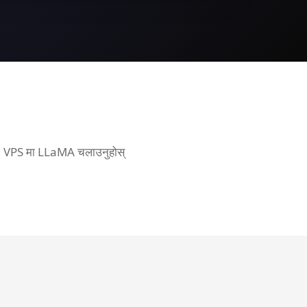
U VPS मा LLaMA चलाउनुहोस्