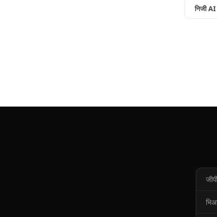
निजी AI
जीपी
भि