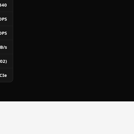
840
OPS
OPS
B/s
02)
PCIe