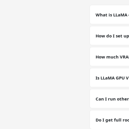
What is LLaMA 
LLaMA on a GPU V
workload. Make s
How do I set u
the workload req
Deploy a GPU VPS 
| sh && ollama r
How much VRAM
Our GPU VPS ship
LLaMA workloads.
Is LLaMA GPU V
GPU VPS plans are
for current GPU p
Can I run othe
Yes — you have fu
RAM / storage b
Do I get full r