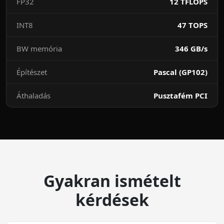
FP32
12 TFLOPS
INT8
47 TOPS
BW memória
346 GB/s
Építészet
Pascal (GP102)
Áthaladás
Pusztafém PCI
Gyakran ismételt
kérdések