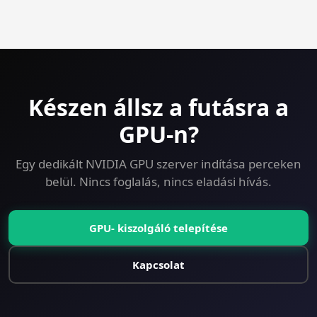
state.
Yes — 30-day money-back guarantee on every plan
including GPU. Try CUDA Development on a GPU VPS
risk-free.
Készen állsz a futásra a
GPU-n?
Egy dedikált NVIDIA GPU szerver indítása perceken
belül. Nincs foglalás, nincs eladási hívás.
GPU- kiszolgáló telepítése
Kapcsolat