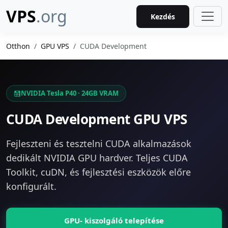
VPS
.org
Kezdés
Otthon
GPU VPS
CUDA Development
NVIDIA Tesla P40 · 24GB VRAM
CUDA Development GPU VPS
Fejleszteni és tesztelni CUDA alkalmazások
dedikált NVIDIA GPU hardver. Teljes CUDA
Toolkit, cuDN, és fejlesztési eszközök előre
konfigurált.
GPU- kiszolgáló telepítése