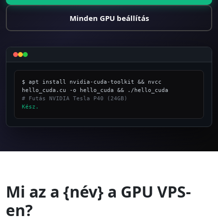
Minden GPU beállítás
$ apt install nvidia-cuda-toolkit && nvcc 
# Futás NVIDIA Tesla P40 (24GB)
Kész.
_
Mi az a {név} a GPU VPS-
en?