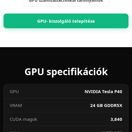
GPU számítástechnikai tanfolyamok
GPU- kiszolgáló telepítése
GPU specifikációk
GPU
NVIDIA Tesla P40
VRAM
24 GB GDDR5X
CUDA magok
3,840