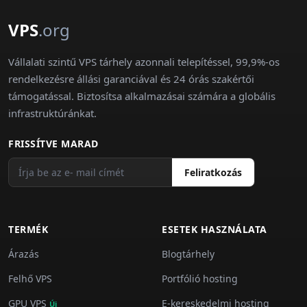
VPS
.org
Vállalati szintű VPS tárhely azonnali telepítéssel, 99,9%-os
rendelkezésre állási garanciával és 24 órás szakértői
támogatással. Biztosítsa alkalmazásai számára a globális
infrastruktúránkat.
FRISSÍTVE MARAD
Feliratkozás
TERMÉK
ESETEK HASZNÁLATA
Árazás
Blogtárhely
Felhő VPS
Portfólió hosting
GPU VPS
E-kereskedelmi hosting
Új